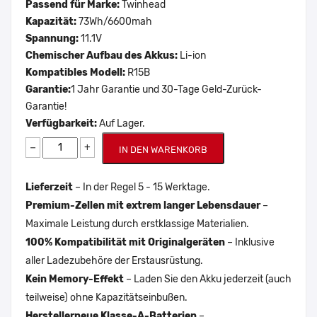
Passend für Marke:
Twinhead
Kapazität:
73Wh/6600mah
Spannung:
11.1V
Chemischer Aufbau des Akkus:
Li-ion
Kompatibles Modell:
R15B
Garantie:
1 Jahr Garantie und 30-Tage Geld-Zurück-
Garantie!
Verfügbarkeit:
Auf Lager.
−
+
IN DEN WARENKORB
Lieferzeit
– In der Regel 5 - 15 Werktage.
Premium-Zellen mit extrem langer Lebensdauer
–
Maximale Leistung durch erstklassige Materialien.
100% Kompatibilität mit Originalgeräten
– Inklusive
aller Ladezubehöre der Erstausrüstung.
Kein Memory-Effekt
– Laden Sie den Akku jederzeit (auch
teilweise) ohne Kapazitätseinbußen.
Herstellerneue Klasse-A-Batterien
–