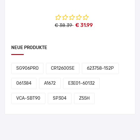
€ 31.99
€ 38.39
NEUE PRODUKTE
SG906PRO
CR12600SE
623758-1S2P
061384
A1672
E3E01-60132
VCA-SBT90
SP304
Z55H