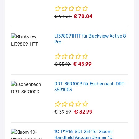
€ 78.84
€ 94.61
LI398091HTT für Blackview Active 8
Pro
€ 45.99
€ 55.19
DRT-35R1003 für Eschenbach DRT-
35R1003
€ 32.99
€ 39.59
1C-P1916-SDI-25R für Xiaomi
Handheld Vacuum Cleaner 1C