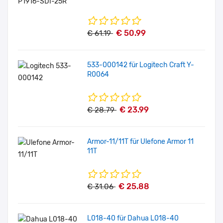
€ 50.99
€ 61.19
533-000142 für Logitech Craft Y-
R0064
€ 23.99
€ 28.79
Armor-11/11T für Ulefone Armor 11
11T
€ 25.88
€ 31.06
L018-40 für Dahua L018-40