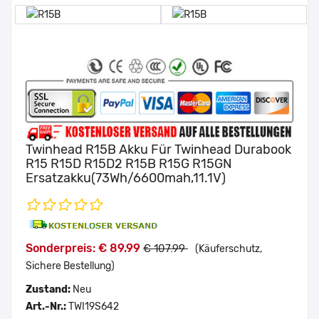
Twinhead R15B Akku Für Twinhead Durabook
R15 R15D R15D2 R15B R15G R15GN
Ersatzakku(73Wh/6600mah,11.1V)
Sonderpreis: € 89.99
€ 107.99
(Käuferschutz,
Sichere Bestellung)
Zustand:
Neu
Art.-Nr.:
TWI19S642