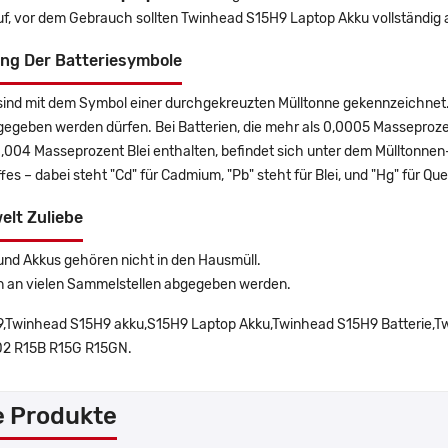
uf, vor dem Gebrauch sollten Twinhead S15H9 Laptop Akku vollständig
ng Der Batteriesymbole
sind mit dem Symbol einer durchgekreuzten Mülltonne gekennzeichnet. 
gegeben werden dürfen. Bei Batterien, die mehr als 0,0005 Masseproz
0,004 Masseprozent Blei enthalten, befindet sich unter dem Mülltonn
es – dabei steht "Cd" für Cadmium, "Pb" steht für Blei, und "Hg" für Que
elt Zuliebe
und Akkus gehören nicht in den Hausmüll.
n an vielen Sammelstellen abgegeben werden.
,Twinhead S15H9 akku,S15H9 Laptop Akku,Twinhead S15H9 Batterie,Tw
2 R15B R15G R15GN.
e Produkte