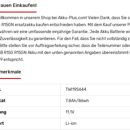
rauen Einkaufen!
willkommen in unserem Shop bei Akku-Plus.com! Vielen Dank, dass Sie
 R15GN ersatzakku kaufen entschieden haben. Mit dem Kauf unserer Pro
ähren wir eine umfassende einjährige Garantie. Jede Akku Batterie wi
uverlässigkeit zu garantieren. Für den Fall, dass Sie nicht vollständig 
Bitte stellen Sie vor Auftragserteilung sicher, dass die Teilenummer 
B R15G R15GN Akku mit den unten genannten Angaben übereinstimmt un
9 entspricht.
merkmale
.
TWI19S644
tät
7.8Ah/86wh
ung
11.1V
rt
Li-ion