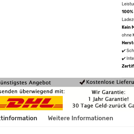
Leistu
100% 
Ladez
Kein 
ohne 
Herst
✔️ Sch
✔️ Int
Zerti
tinformation
Weitere Informationen