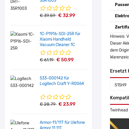
35R1003
Passen
€ 32.99
€ 39.59
Elektr
Zertif
1C-P1916-SDI-25R für
Hinweis: V
Xiaomi Handheld
Dieser Akk
Vacuum Cleaner 1C
dem Origi
Warenzeich
€ 50.99
€ 61.19
Ersetzt 
533-000142 für
Logitech Craft Y-R0064
S15H9
Kompati
€ 23.99
€ 28.79
Twinhead 
Armor-11/11T für Ulefone
Armor 11 11T