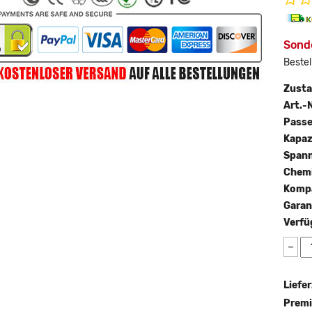
Sonde
Bestel
Zust
Art.-N
Passe
Kapaz
Span
Chemi
Kompa
Garan
Verfü
−
Liefer
Premi