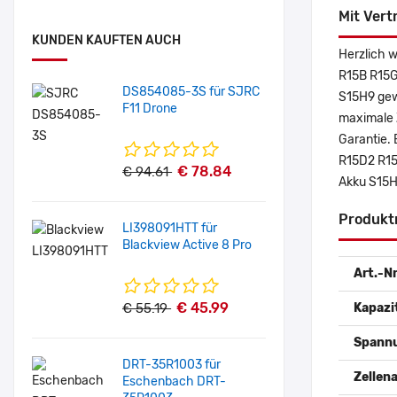
Mit Vert
KUNDEN KAUFTEN AUCH
Herzlich 
R15B R15G
DS854085-3S für SJRC
S15H9 gew
F11 Drone
maximale Z
Garantie. 
R15D2 R15
€ 78.84
€ 94.61
Akku S15H
Produkt
LI398091HTT für
Blackview Active 8 Pro
Art.-Nr
€ 45.99
€ 55.19
Kapazi
Spann
DRT-35R1003 für
Zellena
Eschenbach DRT-