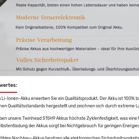
wertes:
 Li-Ionen-Akku erwerben Sie ein Qualitätsprodukt. Der Akku ist 100% b
en Qualitätsstandards hergestellt und zeichnen sich durch extreme La
en unsere Twinhead S15H9 Akkus höchste Zyklenfestigkeit, was eine 
lbstentladung der Akkus sorgt bei Nichtgebrauch für geringen Energiev
tiblen Nachbau-Akkus besitzen alle elektronischen Sicherheitsvorkehr