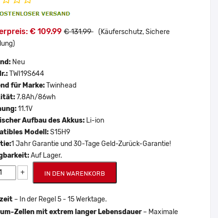
rpreis: € 109.99
€ 131.99
(Käuferschutz, Sichere
lung)
and:
Neu
r.:
TWI19S644
nd für Marke:
Twinhead
ität:
7.8Ah/86wh
nung:
11.1V
scher Aufbau des Akkus:
Li-ion
tibles Modell:
S15H9
tie:
1 Jahr Garantie und 30-Tage Geld-Zurück-Garantie!
gbarkeit:
Auf Lager.
+
IN DEN WARENKORB
zeit
– In der Regel 5 - 15 Werktage.
um-Zellen mit extrem langer Lebensdauer
– Maximale