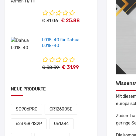
€ 25.88
€ 31.06
L018-40 für Dahua
L018-40
€ 31.99
€ 38.39
Wissens
NEUE PRODUKTE
Mit diesem
europäisch
SG906PRO
CR12600SE
Zudem hab
geringe Se
623758-1S2P
061384
Die kompa