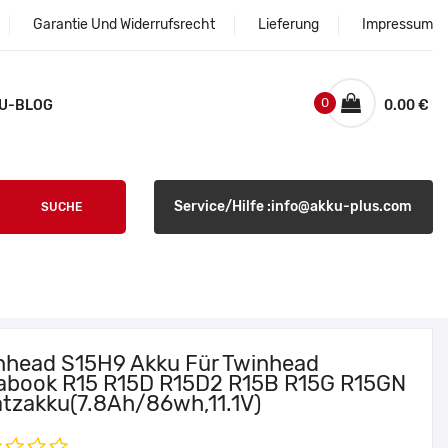
Garantie Und Widerrufsrecht
Lieferung
Impressum
0
U-BLOG
0.00 €
Service/Hilfe :info@akku-plus.com
SUCHE
nhead S15H9 Akku Für Twinhead
abook R15 R15D R15D2 R15B R15G R15GN
atzakku(7.8Ah/86wh,11.1V)