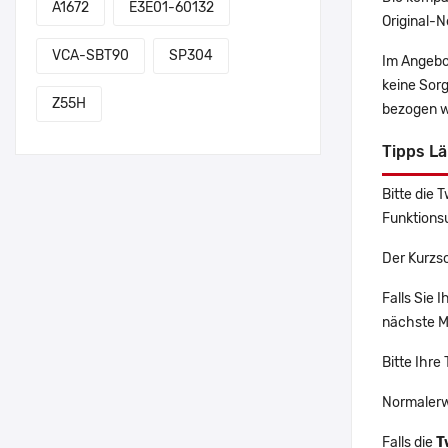
A1672
E3E01-60132
Original-N
VCA-SBT90
SP304
Im Angebo
keine Sor
Z55H
bezogen w
Tipps L
Bitte die 
Funktions
Der Kurzs
Falls Sie 
nächste Ma
Bitte Ihre
Normalerw
Falls die
T