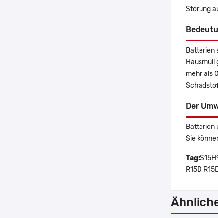
Störung a
Bedeutu
Batterien 
Hausmüll 
mehr als 
Schadstoff
Der Umw
Batterien 
Sie könne
Tag:
S15H9
R15D R15D
Ähnlich