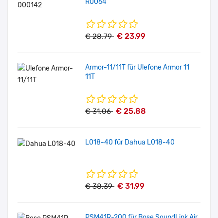
R0064
€ 23.99
€ 28.79
Armor-11/11T für Ulefone Armor 11
11T
€ 25.88
€ 31.06
L018-40 für Dahua L018-40
€ 31.99
€ 38.39
PSM41R-200 für Bose SoundLink Air