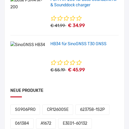
& Sounddock charger
€ 34.99
€ 41.99
HB34 für SinoGNSS T30 GNSS
€ 45.99
€ 55.19
NEUE PRODUKTE
SG906PRO
CR12600SE
623758-1S2P
061384
A1672
E3E01-60132