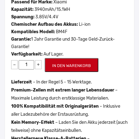
Passend für Marke:
Xiaomi
Kapazität:
3940mAh/15.1WH
Spannung:
3.85V/4.4V
Chemischer Aufbau des Akkus:
Li-ion
Kompatibles Modell:
BM4F
Garantie:
1 Jahr Garantie und 30-Tage Geld-Zurück-
Garantie!
Verfügbarkeit:
Auf Lager.
−
+
IN DEN WARENKORB
Lieferzeit
– In der Regel 5 - 15 Werktage.
Premium-Zellen mit extrem langer Lebensdauer
–
Maximale Leistung durch erstklassige Materialien.
100% Kompatibilität mit Originalgeräten
– Inklusive
aller Ladezubehöre der Erstausrüstung.
Kein Memory-Effekt
– Laden Sie den Akku jederzeit (auch
teilweise) ohne Kapazitätseinbußen.
Herstellerneue Klasse-A-Batterien
–