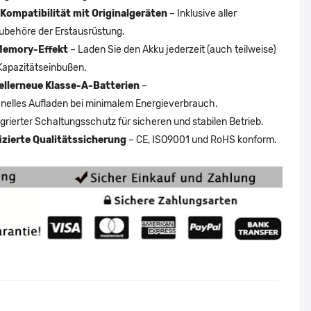
Kompatibilität mit Originalgeräten
– Inklusive aller
ubehöre der Erstausrüstung.
Memory-Effekt
– Laden Sie den Akku jederzeit (auch teilweise)
Kapazitätseinbußen.
ellerneue Klasse-A-Batterien
–
nelles Aufladen bei minimalem Energieverbrauch.
egrierter Schaltungsschutz für sicheren und stabilen Betrieb.
fizierte Qualitätssicherung
– CE, ISO9001 und RoHS konform.