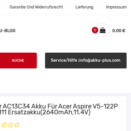
Garantie Und Widerrufsrecht
Lieferung
Impressum
0
U-BLOG
0.00 €
Service/Hilfe :info@akku-plus.com
SUCHE
r AC13C34 Akku Für Acer Aspire V5-122P
111 Ersatzakku(2640mAh,11.4V)