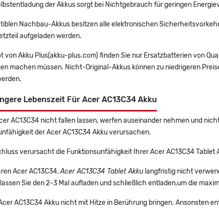
lbstentladung der Akkus sorgt bei Nichtgebrauch für geringen Energiev
tiblen Nachbau-Akkus besitzen alle elektronischen Sicherheitsvorkehr
etzteil aufgeladen werden.
t von Akku Plus(akku-plus.com) finden Sie nur Ersatzbatterien von Qu
gen machen müssen. Nicht-Original-Akkus können zu niedrigeren Preise
erden.
ängere Lebenszeit Für Acer AC13C34 Akku
Acer AC13C34 nicht fallen lassen, werfen auseinander nehmen und nicht 
unfähigkeit der Acer AC13C34 Akku verursachen.
hluss verursacht die Funktionsunfähigkeit Ihrer Acer AC13C34 Tablet 
Ihren Acer AC13C34,
Acer AC13C34 Tablet Akku
langfristig nicht verwe
lassen Sie den 2-3 Mal aufladen und schließlich entladen,um die maxim
 Acer AC13C34 Akku nicht mit Hitze in Berührung bringen. Ansonsten en