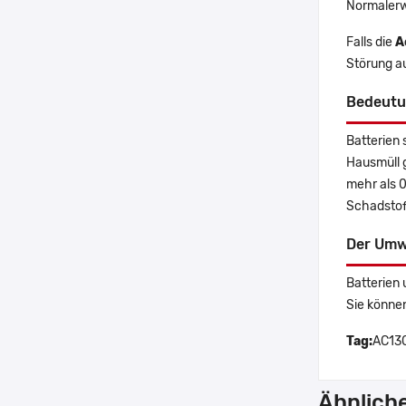
Normalerw
Falls die
A
Störung a
Bedeutu
Batterien 
Hausmüll 
mehr als 
Schadstoff
Der Umw
Batterien 
Sie könne
Tag:
AC13C
Ähnlich