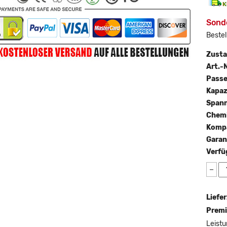
Sond
Bestel
Zust
Art.-N
Passe
Kapaz
Span
Chemi
Kompa
Garan
Verfü
−
Liefer
Premi
Leistu