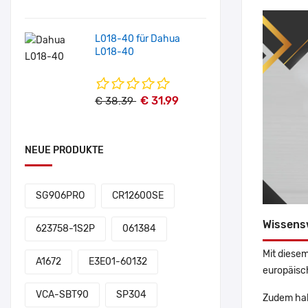
L018-40 für Dahua
L018-40
€ 31.99
€ 38.39
NEUE PRODUKTE
SG906PRO
CR12600SE
Wissens
623758-1S2P
061384
Mit diesem
A1672
E3E01-60132
europäisch
VCA-SBT90
SP304
Zudem hab