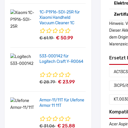
Elektr
1C-P1916-SDI-25R für
Zertif
Xiaomi Handheld
Vacuum Cleaner 1C
Hinweis: V
Dieser Akk
dem Origi
€ 50.99
€ 61.19
Warenzeich
533-000142 für
Ersetzt 
Logitech Craft Y-R0064
AC13C3
€ 23.99
€ 28.79
3ICP5/
KT.003
Armor-11/11T für Ulefone
Armor 11 11T
Kompati
Acer Aspi
€ 25.88
€ 31.06