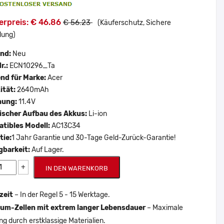
erpreis: € 46.86
€ 56.23
(Käuferschutz, Sichere
lung)
and:
Neu
r.:
ECN10296_Ta
nd für Marke:
Acer
ität:
2640mAh
nung:
11.4V
scher Aufbau des Akkus:
Li-ion
tibles Modell:
AC13C34
tie:
1 Jahr Garantie und 30-Tage Geld-Zurück-Garantie!
gbarkeit:
Auf Lager.
+
IN DEN WARENKORB
zeit
– In der Regel 5 - 15 Werktage.
um-Zellen mit extrem langer Lebensdauer
– Maximale
ng durch erstklassige Materialien.