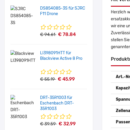
DS854085-3S für SJRC
Herzlich w
F11 Drone
ersatzakk
wir eine u
Zuverlässi
€ 78.84
€ 94.61
stellen Si
genannten
LI398091HTT für
Blackview Active 8 Pro
Produkt
Art.-Nr
€ 45.99
€ 55.19
Kapazi
DRT-35R1003 für
Spann
Eschenbach DRT-
35R1003
Zellena
Passen
€ 32.99
€ 39.59