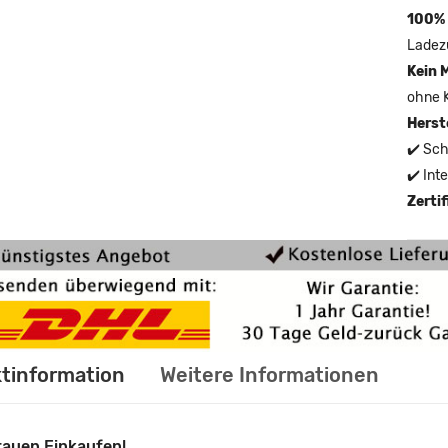
100% 
Ladez
Kein 
ohne 
Herst
✔️ Sch
✔️ Int
Zerti
tinformation
Weitere Informationen
rauen Einkaufen!