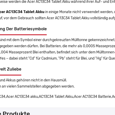
eise werden die Acer AC13C34 Tablet Akku während ihrer Auf- und En
cer AC13C34 Tablet Akku
in einige Monate nicht verwendet werden, di
uf, vor dem Gebrauch sollten Acer AC13C34 Tablet Akku vollständig au
ng Der Batteriesymbole
sind mit dem Symbol einer durchgekreuzten Mülltonne gekennzeichnet. 
gegeben werden dürfen. Bei Batterien, die mehr als 0,0005 Masseproz
0,004 Masseprozent Blei enthalten, befindet sich unter dem Mülltonn
es – dabei steht "Cd" für Cadmium, "Pb" steht für Blei, und "Hg" für Que
elt Zuliebe
und Akkus gehören nicht in den Hausmüll.
n an vielen Sammelstellen abgegeben werden.
34,Acer AC13C34 akku,AC13C34 Tablet Akku,Acer AC13C34 Batterie,Ace
e Produkte