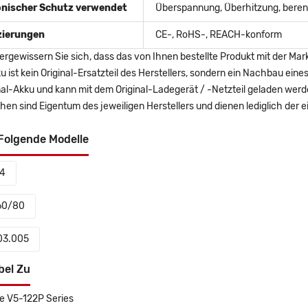
onischer Schutz verwendet
Überspannung, Überhitzung, berent
izierungen
CE-, RoHS-, REACH-konform
ergewissern Sie sich, dass das von Ihnen bestellte Produkt mit der Mar
u ist kein Original-Ersatzteil des Herstellers, sondern ein Nachbau ei
nal-Akku und kann mit dem Original-Ladegerät / -Netzteil geladen wer
en sind Eigentum des jeweiligen Herstellers und dienen lediglich der ei
Folgende Modelle
4
60/80
03.005
bel Zu
re V5-122P Series