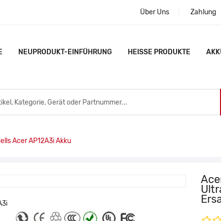
Über Uns
Zahlung
E
NEUPRODUKT-EINFÜHRUNG
HEISSE PRODUKTE
AKK
ls Acer AP12A3i Akku
Ace
Ult
Ers