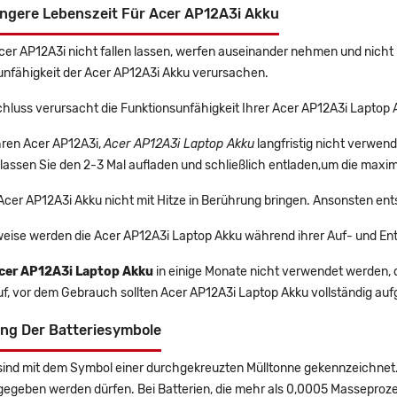
ängere Lebenszeit Für Acer AP12A3i Akku
Acer AP12A3i nicht fallen lassen, werfen auseinander nehmen und nicht 
unfähigkeit der Acer AP12A3i Akku verursachen.
hluss verursacht die Funktionsunfähigkeit Ihrer Acer AP12A3i Laptop 
Ihren Acer AP12A3i,
Acer AP12A3i Laptop Akku
langfristig nicht verwen
lassen Sie den 2-3 Mal aufladen und schließlich entladen,um die maxim
 Acer AP12A3i Akku nicht mit Hitze in Berührung bringen. Ansonsten ent
eise werden die Acer AP12A3i Laptop Akku während ihrer Auf- und En
cer AP12A3i Laptop Akku
in einige Monate nicht verwendet werden, di
uf, vor dem Gebrauch sollten Acer AP12A3i Laptop Akku vollständig au
ng Der Batteriesymbole
sind mit dem Symbol einer durchgekreuzten Mülltonne gekennzeichnet. 
gegeben werden dürfen. Bei Batterien, die mehr als 0,0005 Masseproz