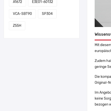
A1672
E3E01-60132
VCA-SBT90
SP304
Z55H
Wissens
Mit diesem
europäisch
Zudem hab
geringe Se
Die kompa
Original-N
Im Angebo
keine Sor
bezogen w