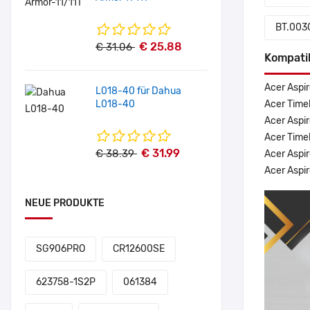
BT.003
€ 25.88
€ 31.06
Kompati
Acer Aspir
L018-40 für Dahua
L018-40
Acer Timel
Acer Aspir
Acer Timel
€ 31.99
€ 38.39
Acer Aspi
Acer Aspi
NEUE PRODUKTE
SG906PRO
CR12600SE
623758-1S2P
061384