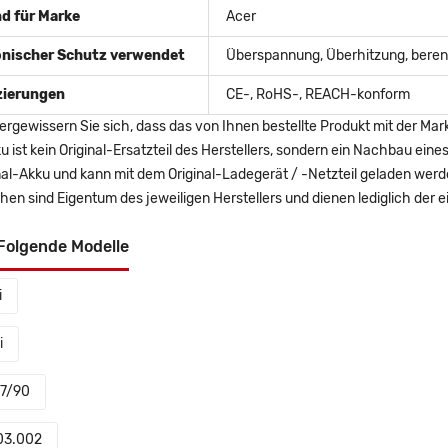
d für Marke
Acer
onischer Schutz verwendet
Überspannung, Überhitzung, berent
izierungen
CE-, RoHS-, REACH-konform
ergewissern Sie sich, dass das von Ihnen bestellte Produkt mit der Mar
u ist kein Original-Ersatzteil des Herstellers, sondern ein Nachbau ei
nal-Akku und kann mit dem Original-Ladegerät / -Netzteil geladen wer
en sind Eigentum des jeweiligen Herstellers und dienen lediglich der ei
Folgende Modelle
i
i
67/90
03.002