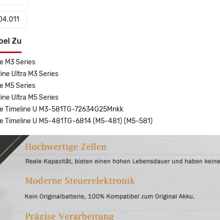
04.011
bel Zu
e M3 Series
ine Ultra M3 Series
e M5 Series
ine Ultra M5 Series
re Timeline U M3-581TG-72634G25Mnkk
re Timeline U M5-481TG-6814 (M5-481) (M5-581)