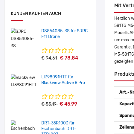
Mit Vert
KUNDEN KAUFTEN AUCH
Herzlich w
581TG M5-
DS854085-3S für SJRC
Modells AP
F11 Drone
um maximal
Garantie. 
M3-581TG 
€ 78.84
€ 94.61
gezeigten
Produkt
LI398091HTT für
Blackview Active 8 Pro
Art.-Nr
€ 45.99
€ 55.19
Kapazi
Spann
DRT-35R1003 für
Zellena
Eschenbach DRT-