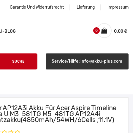
Garantie Und Widerrufsrecht
Lieferung
Impressum
0
U-BLOG
0.00 €
Service/Hilfe :info@akku-plus.com
SUCHE
r AP12A3i Akku Für Acer Aspire Timeline
ra U M3-581TG M5-481TG AP12A4i
atzakku(4850mAh/54WH/6Cells ,11.1V)