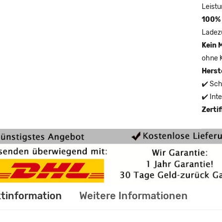
Leistu
100% 
Ladez
Kein 
ohne 
Herst
✔️ Sch
✔️ Int
Zerti
tinformation
Weitere Informationen