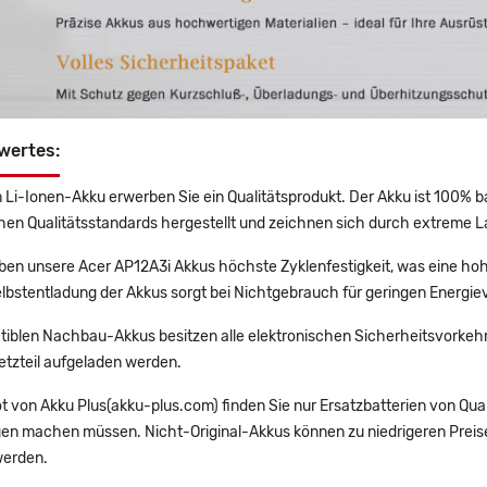
wertes:
 Li-Ionen-Akku erwerben Sie ein Qualitätsprodukt. Der Akku ist 100% b
en Qualitätsstandards hergestellt und zeichnen sich durch extreme La
en unsere Acer AP12A3i Akkus höchste Zyklenfestigkeit, was eine hoh
lbstentladung der Akkus sorgt bei Nichtgebrauch für geringen Energiev
tiblen Nachbau-Akkus besitzen alle elektronischen Sicherheitsvorkehr
etzteil aufgeladen werden.
t von Akku Plus(akku-plus.com) finden Sie nur Ersatzbatterien von Qu
gen machen müssen. Nicht-Original-Akkus können zu niedrigeren Preise
erden.