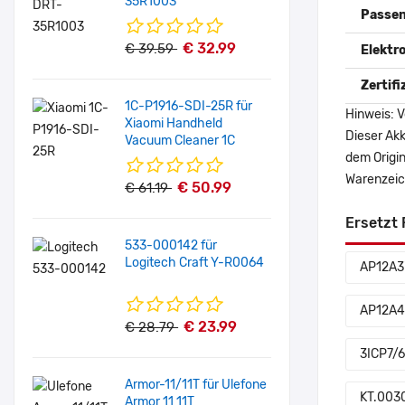
35R1003
Passen
€ 32.99
€ 39.59
Elektr
Zertif
1C-P1916-SDI-25R für
Hinweis: V
Xiaomi Handheld
Dieser Akk
Vacuum Cleaner 1C
dem Origi
Warenzeich
€ 50.99
€ 61.19
Ersetzt 
533-000142 für
Logitech Craft Y-R0064
AP12A3
AP12A4
€ 23.99
€ 28.79
3ICP7/
Armor-11/11T für Ulefone
KT.003
Armor 11 11T