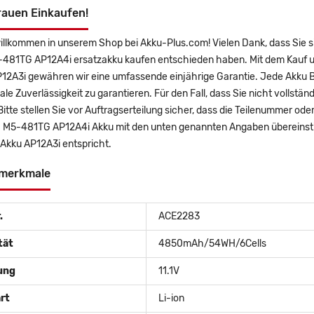
rauen Einkaufen!
illkommen in unserem Shop bei Akku-Plus.com! Vielen Dank, dass Sie s
481TG AP12A4i ersatzakku kaufen entschieden haben. Mit dem Kauf uns
12A3i gewähren wir eine umfassende einjährige Garantie. Jede Akku B
e Zuverlässigkeit zu garantieren. Für den Fall, dass Sie nicht vollstän
Bitte stellen Sie vor Auftragserteilung sicher, dass die Teilenummer ode
M5-481TG AP12A4i Akku mit den unten genannten Angaben übereinstim
 Akku AP12A3i entspricht.
merkmale
.
ACE2283
tät
4850mAh/54WH/6Cells
ung
11.1V
rt
Li-ion