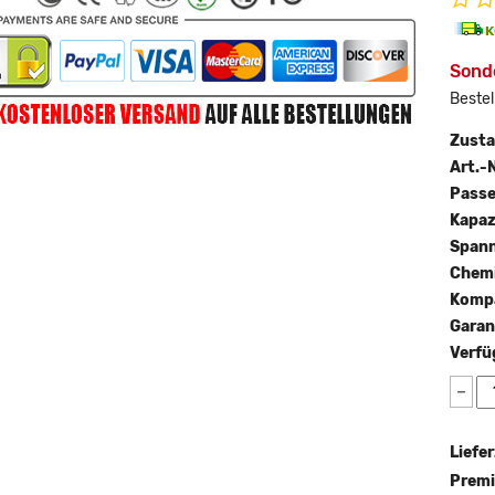
Sonde
Bestel
Zust
Art.-N
Passe
Kapaz
Span
Chemi
Kompa
Garan
Verfü
−
Liefer
Premi