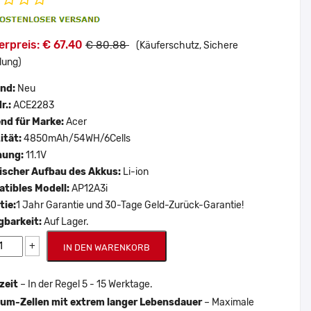
rpreis: € 67.40
€ 80.88
(Käuferschutz, Sichere
lung)
and:
Neu
r.:
ACE2283
nd für Marke:
Acer
ität:
4850mAh/54WH/6Cells
nung:
11.1V
scher Aufbau des Akkus:
Li-ion
tibles Modell:
AP12A3i
tie:
1 Jahr Garantie und 30-Tage Geld-Zurück-Garantie!
gbarkeit:
Auf Lager.
+
IN DEN WARENKORB
zeit
– In der Regel 5 - 15 Werktage.
um-Zellen mit extrem langer Lebensdauer
– Maximale