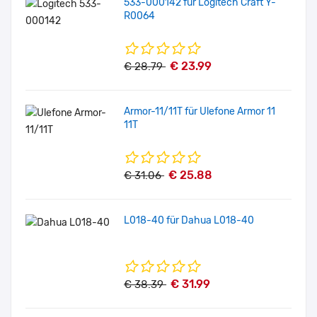
533-000142 für Logitech Craft Y-
R0064
€ 23.99
€ 28.79
Armor-11/11T für Ulefone Armor 11
11T
€ 25.88
€ 31.06
L018-40 für Dahua L018-40
€ 31.99
€ 38.39