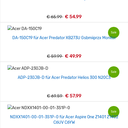
€ 54.99
€ 65.99
Sale
DA-150C19 für Acer Predator XB273U Gsbmiiprzx Monitor
€ 49.99
€ 59.99
Sale
ADP-230JB-D für Acer Predator Helios 300 N20C3
€ 57.99
€ 69.59
Sale
NDXX1401-00-01-3S1P-0 für Acer Aspire One Z1401 Z1402
C6UV C6YW