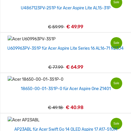
Sale
U4867123PV-2S1P für Acer Aspire Lite AL15-31P
€ 49.99
€ 59.99
Sale
U609963PV-3S1P für Acer Aspire Lite Series 16 AL16-71 N23J4
€ 64.99
€ 77.99
Sale
18650-00-01-3S1P-0 für Acer Aspire One Z1401
€ 40.98
€ 49.18
Sale
AP23ABL für Acer Swift Go 14 OLED Aspire 17 A17-51GM