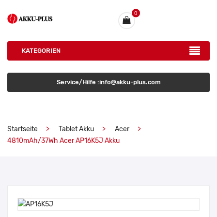
0
KATEGORIEN
Service/Hilfe :info@akku-plus.com
Startseite
Tablet Akku
Acer
4810mAh/37Wh Acer AP16K5J Akku