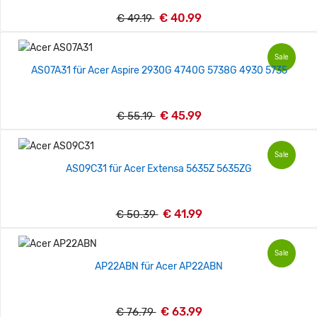
€ 40.99
€ 49.19
Sale
AS07A31 für Acer Aspire 2930G 4740G 5738G 4930 5735
€ 45.99
€ 55.19
Sale
AS09C31 für Acer Extensa 5635Z 5635ZG
€ 41.99
€ 50.39
Sale
AP22ABN für Acer AP22ABN
€ 63.99
€ 76.79