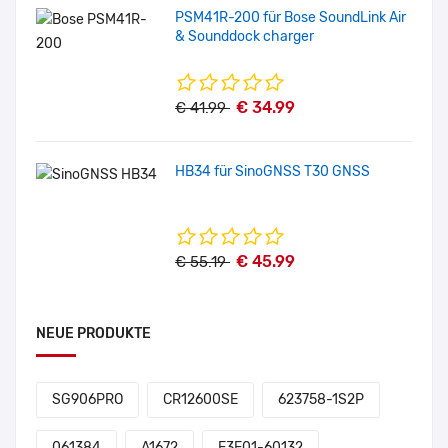
PSM41R-200 für Bose SoundLink Air
& Sounddock charger
€ 34.99
€ 41.99
HB34 für SinoGNSS T30 GNSS
€ 45.99
€ 55.19
NEUE PRODUKTE
SG906PRO
CR12600SE
623758-1S2P
061384
A1672
E3E01-60132