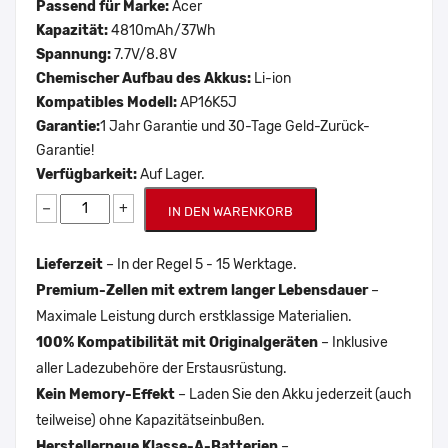
Passend für Marke:
Acer
Kapazität:
4810mAh/37Wh
Spannung:
7.7V/8.8V
Chemischer Aufbau des Akkus:
Li-ion
Kompatibles Modell:
AP16K5J
Garantie:
1 Jahr Garantie und 30-Tage Geld-Zurück-
Garantie!
Verfügbarkeit:
Auf Lager.
−
+
IN DEN WARENKORB
Lieferzeit
– In der Regel 5 - 15 Werktage.
Premium-Zellen mit extrem langer Lebensdauer
–
Maximale Leistung durch erstklassige Materialien.
100% Kompatibilität mit Originalgeräten
– Inklusive
aller Ladezubehöre der Erstausrüstung.
Kein Memory-Effekt
– Laden Sie den Akku jederzeit (auch
teilweise) ohne Kapazitätseinbußen.
Herstellerneue Klasse-A-Batterien
–