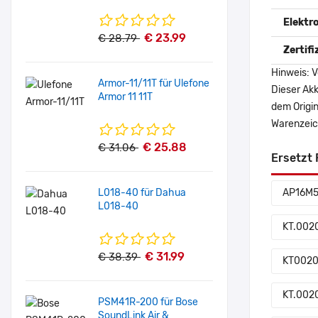
Elektr
€ 23.99
€ 28.79
Zertif
Hinweis: V
Armor-11/11T für Ulefone
Dieser Akk
Armor 11 11T
dem Origi
Warenzeich
€ 25.88
€ 31.06
Ersetzt 
L018-40 für Dahua
AP16M
L018-40
KT.002
€ 31.99
€ 38.39
KT002
KT.002
PSM41R-200 für Bose
SoundLink Air &