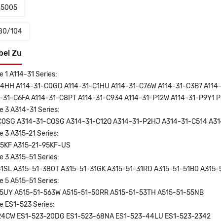
05005
80/104
bel Zu
e 1 A114-31 Series:
4HH A114-31-C0GD A114-31-C1HU A114-31-C76W A114-31-C3B7 A114-
-31-C6FA A114-31-C8PT A114-31-C934 A114-31-P12W A114-31-P9Y1 
e 3 A314-31 Series:
C0SG A314-31-COSG A314-31-C12Q A314-31-P2HJ A314-31-C514 A3
e 3 A315-21 Series:
95KF A315-21-95KF-US
e 3 A315-51 Series:
51SL A315-51-380T A315-51-31GK A315-51-31RD A315-51-51B0 A315
e 5 A515-51 Series:
75UY A515-51-563W A515-51-50RR A515-51-53TH A515-51-55NB
e ES1-523 Series:
24CW ES1-523-20DG ES1-523-68NA ES1-523-44LU ES1-523-2342