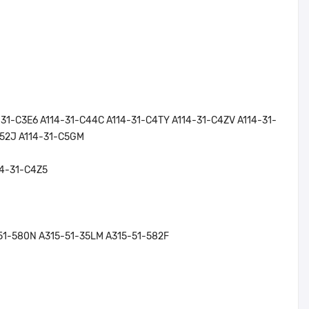
31-C3E6 A114-31-C44C A114-31-C4TY A114-31-C4ZV A114-31-
P52J A114-31-C5GM
14-31-C4Z5
-51-580N A315-51-35LM A315-51-582F