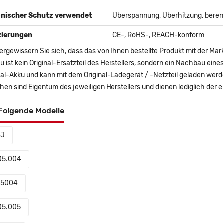
onischer Schutz verwendet
Überspannung, Überhitzung, berent
izierungen
CE-, RoHS-, REACH-konform
ergewissern Sie sich, dass das von Ihnen bestellte Produkt mit der Mar
u ist kein Original-Ersatzteil des Herstellers, sondern ein Nachbau ei
nal-Akku und kann mit dem Original-Ladegerät / -Netzteil geladen wer
en sind Eigentum des jeweiligen Herstellers und dienen lediglich der ei
Folgende Modelle
5J
05.004
05004
05.005