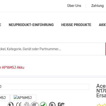
Über Uns
Zahlung
E
NEUPRODUKT-EINFÜHRUNG
HEISSE PRODUKTE
AKK
r AP16M5J Akku
Ace
N17
Ers