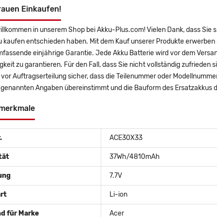
rauen Einkaufen!
willkommen in unserem Shop bei Akku-Plus.com! Vielen Dank, dass Sie
u kaufen entschieden haben. Mit dem Kauf unserer Produkte erwerben 
mfassende einjährige Garantie. Jede Akku Batterie wird vor dem Versa
gkeit zu garantieren. Für den Fall, dass Sie nicht vollständig zufrieden 
e vor Auftragserteilung sicher, dass die Teilenummer oder Modellnumm
 genannten Angaben übereinstimmt und die Bauform des Ersatzakkus de
merkmale
.
ACE30X33
tät
37Wh/4810mAh
ung
7.7V
rt
Li-ion
d für Marke
Acer