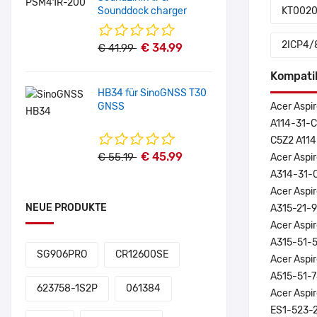
Sounddock charger
KT002
2ICP4/
€ 34.99
€ 41.99
Kompati
HB34 für SinoGNSS T30
GNSS
Acer Aspir
A114-31-C
C5Z2 A114
€ 45.99
€ 55.19
Acer Aspir
A314-31-
Acer Aspir
NEUE PRODUKTE
A315-21-
Acer Aspir
A315-51-
SG906PRO
CR12600SE
Acer Aspir
A515-51-
623758-1S2P
061384
Acer Aspir
ES1-523-