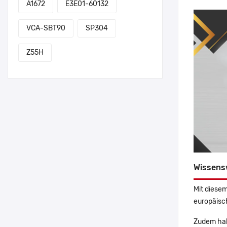
A1672
E3E01-60132
VCA-SBT90
SP304
Z55H
Wissens
Mit diesem
europäisch
Zudem hab