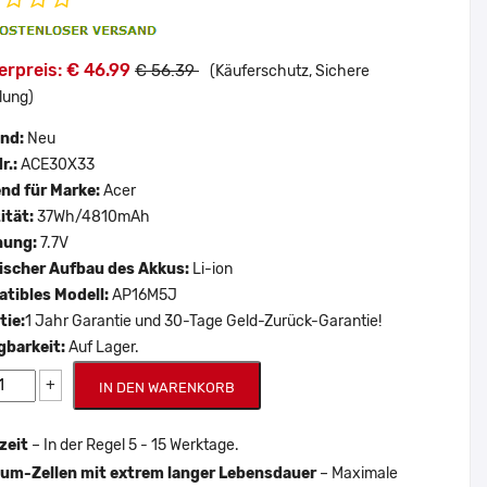
erpreis: € 46.99
€ 56.39
(Käuferschutz, Sichere
lung)
and:
Neu
r.:
ACE30X33
nd für Marke:
Acer
ität:
37Wh/4810mAh
nung:
7.7V
scher Aufbau des Akkus:
Li-ion
tibles Modell:
AP16M5J
tie:
1 Jahr Garantie und 30-Tage Geld-Zurück-Garantie!
gbarkeit:
Auf Lager.
+
IN DEN WARENKORB
zeit
– In der Regel 5 - 15 Werktage.
um-Zellen mit extrem langer Lebensdauer
– Maximale