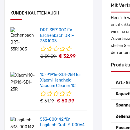
Mit Vert
KUNDEN KAUFTEN AUCH
Herzlich 
ersatzakk
DRT-35R1003 für
wir eine u
Eschenbach DRT-
Zuverlässi
35R1003
stellen Si
den unten
€ 32.99
€ 39.59
Produkt
1C-P1916-SDI-25R für
Xiaomi Handheld
Art.-Nr
Vacuum Cleaner 1C
Kapazi
€ 50.99
€ 61.19
Spann
Zellena
533-000142 für
Logitech Craft Y-R0064
Passen