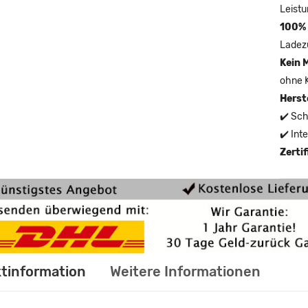
Leistu
100% 
Ladez
Kein 
ohne 
Herst
✔️ Sch
✔️ Int
Zerti
tinformation
Weitere Informationen