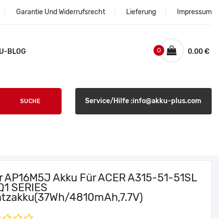
Garantie Und Widerrufsrecht
Lieferung
Impressum
0
U-BLOG
0.00 €
Service/Hilfe :info@akku-plus.com
SUCHE
r AP16M5J Akku Für ACER A315-51-51SL
Q1 SERIES
atzakku(37Wh/4810mAh,7.7V)