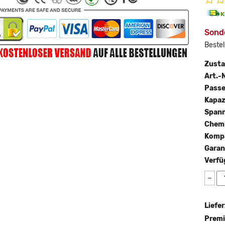
Sond
Bestel
Zust
Art.-N
Passe
Kapaz
Span
Chemi
Kompa
Garan
Verfü
−
Liefer
Premi