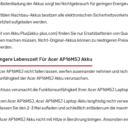
lbstentladung der Akkus sorgt bei Nichtgebrauch für geringen Energiev
tiblen Nachbau-Akkus besitzen alle elektronischen Sicherheitsvorkehr
etzteil aufgeladen werden.
t von Akku Plus(akku-plus.com) finden Sie nur Ersatzbatterien von Qu
gen machen müssen. Nicht-Original-Akkus können zu niedrigeren Preise
erden.
ängere Lebenszeit Für Acer AP16M5J Akku
Acer AP16M5J nicht fallen lassen, werfen auseinander nehmen und nicht 
unfähigkeit der Acer AP16M5J Akku verursachen.
chluss verursacht die Funktionsunfähigkeit Ihrer Acer AP16M5J Laptop
Ihren Acer AP16M5J,
Acer AP16M5J Laptop Akku
langfristig nicht ver
lassen Sie den 2-3 Mal aufladen und schließlich entladen,um die maxim
 Acer AP16M5J Akku nicht mit Hitze in Berührung bringen. Ansonsten en