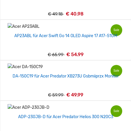
€ 40.98
€ 49.18
Sale
AP23ABL für Acer Swift Go 14 OLED Aspire 17 A17-51GM
€ 54.99
€ 65.99
Sale
DA-150C19 für Acer Predator XB273U Gsbmiiprzx Monitor
€ 49.99
€ 59.99
Sale
ADP-230JB-D für Acer Predator Helios 300 N20C3