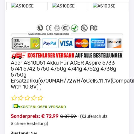
Acer AS10D51 Akku Für ACER Aspire 5733
5741 5742 5750 4750g 4741g 4752g 4738g
5750g
Ersatzakku(6700MAH/72WH/6Cells,11.1V(Compati
With 10.8V) )
Sonderpreis: € 72.99
€ 87.59
(Käuferschutz,
Sichere Bestellung)
Zustand:
Neu