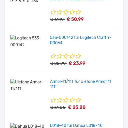
€ 50.99
€ 61.19
533-000142 für Logitech Craft Y-
R0064
€ 23.99
€ 28.79
Armor-11/11T für Ulefone Armor 11
11T
€ 25.88
€ 31.06
L018-40 für Dahua L018-40