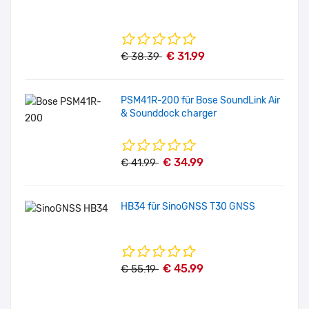
€ 31.99
€ 38.39
PSM41R-200 für Bose SoundLink Air
& Sounddock charger
€ 34.99
€ 41.99
HB34 für SinoGNSS T30 GNSS
€ 45.99
€ 55.19