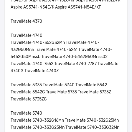
H54D/SF Aspire AS5741-N32C/KF Aspire AS5741-N32D/K
Aspire AS5741-N54E/K Aspire AS5741-N54E/KF
TravelMate 4370
TravelMate 4740
TravelMate 4740-352G32Mn TravelMate 4740-
432G50Mna TravelMate 4740-5261 TravelMate 4740-
5452G50Mnssb TravelMate 4740-5462G50Mnss02
TravelMate 4740-7552 TravelMate 4740-7787 TravelMate
4740G TravelMate 4740Z
TravelMate 5335 TravelMate 5340 TravelMate 5542
TravelMate 5542G TravelMate 5735 TravelMate 5735Z
TravelMate 5735ZG
TravelMate 5740
TravelMate 5740-332G16Mn TravelMate 5740-332G25Mn
TravelMate 5740-333G25Mn TravelMate 5740-333G32Mn