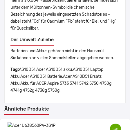
mehr als 0,004 Masseprozent Blei enthalten, befindet sich
unter dem Mülltonnen-Symbol die chemische
Bezeichnung des jeweils eingesetzten Schadstoffes –
dabei steht "Cd" für Cadmium, "Pb" steht für Blei, und "Hg"
für Quecksilber.
Der Umwelt Zuliebe
Batterien und Akkus gehören nicht in den Hausmüll.
Sie können an vielen Sammelstellen abgegeben werden.
Tag:
AS10D51,Acer AS10D51 akku,AS10D51 Laptop
Akku,Acer AS10D51 Batterie,Acer AS10D51 Ersatz
Akku,Akku für ACER Aspire 5733 5741 5742 5750 4750g
4741g 4752g 4738g 5750g.
Ähnliche Produkte
Sale