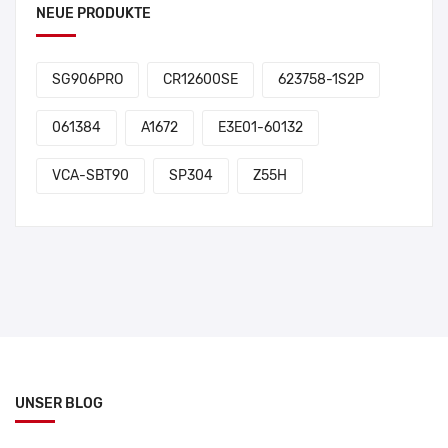
NEUE PRODUKTE
SG906PRO
CR12600SE
623758-1S2P
061384
A1672
E3E01-60132
VCA-SBT90
SP304
Z55H
UNSER BLOG