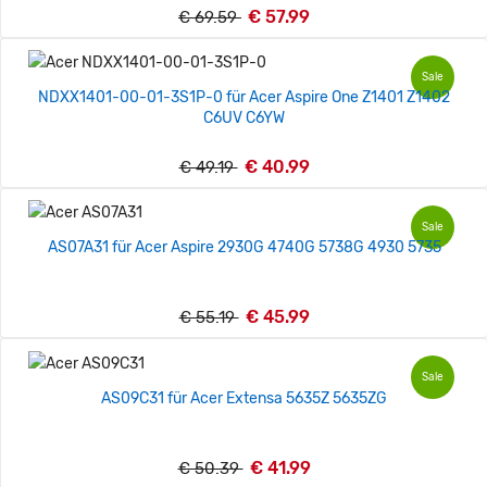
€ 57.99
€ 69.59
Sale
NDXX1401-00-01-3S1P-0 für Acer Aspire One Z1401 Z1402
C6UV C6YW
€ 40.99
€ 49.19
Sale
AS07A31 für Acer Aspire 2930G 4740G 5738G 4930 5735
€ 45.99
€ 55.19
Sale
AS09C31 für Acer Extensa 5635Z 5635ZG
€ 41.99
€ 50.39