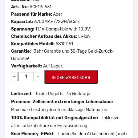
Art.-Nr.:
ACE19J531
Passend für Marke:
Acer
Kapazität:
6700MAH/72WH/6Cells
Spannung:
11.1V(Compatible with 10.8V)
Chemischer Aufbau des Akkus:
Li-ion
Kompatibles Modell:
AS10D51
Garantie:
1 Jahr Garantie und 30-Tage Geld-Zurück-
Garantie!
Verfügbarkeit:
Auf Lager.
−
+
IN DEN WARENKORB
Lieferzeit
– In der Regel 5 - 15 Werktage.
Premium-Zellen mit extrem langer Lebensdauer
–
Maximale Leistung durch erstklassige Materialien.
100% Kompatibilität mit Originalgeräten
– Inklusive
aller Ladezubehöre der Erstausrüstung.
Kein Memory-Effekt
– Laden Sie den Akku jederzeit (auch