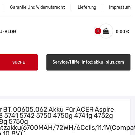
Garantie Und Widerrufsrecht
Lieferung
Impressum
0
U-BLOG
0.00 €
Service/Hilfe :info@akku-plus.com
SUCHE
r BT.00605.062 Akku Für ACER Aspire
3 5741 5742 5750 4750g 4741g 4752g
8g 5750g
atzakku(6700MAH/72WH/6Cells,11.1V(Compat
 10.8V) )