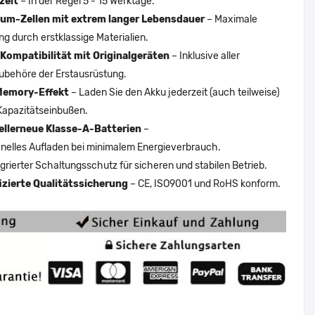
zeit
– In der Regel 5 - 15 Werktage.
um-Zellen mit extrem langer Lebensdauer
– Maximale
ng durch erstklassige Materialien.
Kompatibilität mit Originalgeräten
– Inklusive aller
ubehöre der Erstausrüstung.
Memory-Effekt
– Laden Sie den Akku jederzeit (auch teilweise)
Kapazitätseinbußen.
ellerneue Klasse-A-Batterien
–
nelles Aufladen bei minimalem Energieverbrauch.
egrierter Schaltungsschutz für sicheren und stabilen Betrieb.
fizierte Qualitätssicherung
– CE, ISO9001 und RoHS konform.