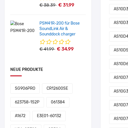
€ 31.99
€ 38.39
AS10D3
AS10D
PSM41R-200 für Bose
SoundLink Air &
Sounddock charger
AS10D4
€ 34.99
€ 41.99
AS10D5
AS10D6
NEUE PRODUKTE
AS10D7
SG906PRO
CR12600SE
AS10G
623758-1S2P
061384
AS10D7
A1672
E3E01-60132
AS10D7