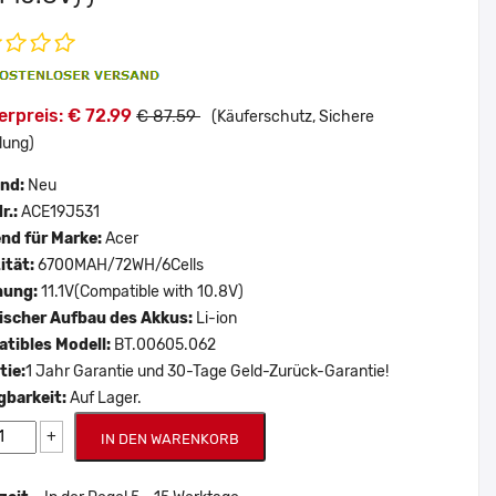
rpreis: € 72.99
€ 87.59
(Käuferschutz, Sichere
lung)
and:
Neu
r.:
ACE19J531
nd für Marke:
Acer
ität:
6700MAH/72WH/6Cells
nung:
11.1V(Compatible with 10.8V)
scher Aufbau des Akkus:
Li-ion
tibles Modell:
BT.00605.062
tie:
1 Jahr Garantie und 30-Tage Geld-Zurück-Garantie!
gbarkeit:
Auf Lager.
+
IN DEN WARENKORB