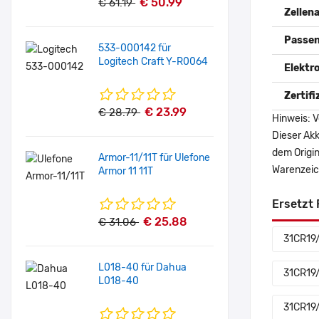
€ 50.99
€ 61.19
Zellena
Passen
533-000142 für
Logitech Craft Y-R0064
Elektr
Zertif
€ 23.99
€ 28.79
Hinweis: V
Dieser Akk
dem Origi
Armor-11/11T für Ulefone
Warenzeich
Armor 11 11T
Ersetzt 
€ 25.88
€ 31.06
31CR19
L018-40 für Dahua
31CR19
L018-40
31CR19