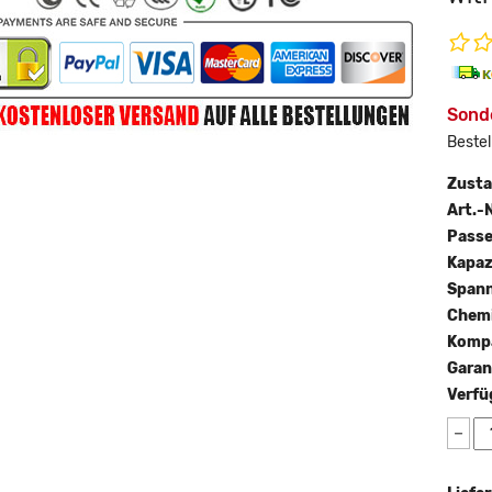
Sonde
Bestel
Zust
Art.-N
Passe
Kapaz
Span
Chemi
Kompa
Garan
Verfü
−