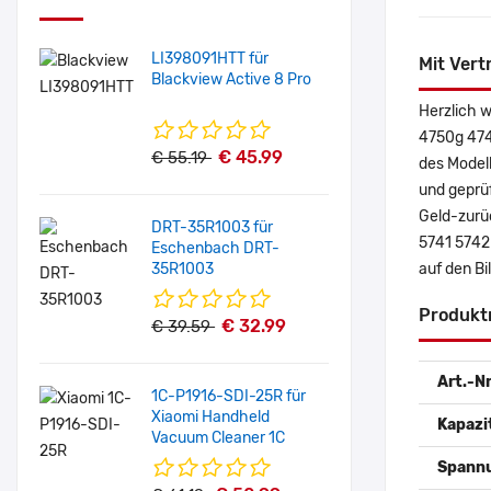
LI398091HTT für
Mit Vert
Blackview Active 8 Pro
Herzlich 
4750g 474
€ 45.99
€ 55.19
des Model
und geprüf
Geld-zurüc
DRT-35R1003 für
5741 5742
Eschenbach DRT-
35R1003
auf den Bi
Produkt
€ 32.99
€ 39.59
Art.-Nr
1C-P1916-SDI-25R für
Xiaomi Handheld
Kapazi
Vacuum Cleaner 1C
Spann