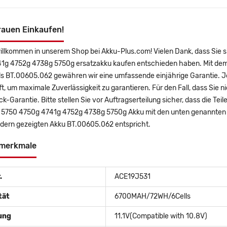
rauen Einkaufen!
willkommen in unserem Shop bei Akku-Plus.com! Vielen Dank, dass Sie 
1g 4752g 4738g 5750g ersatzakku kaufen entschieden haben. Mit dem K
ls BT.00605.062 gewähren wir eine umfassende einjährige Garantie. J
t, um maximale Zuverlässigkeit zu garantieren. Für den Fall, dass Sie ni
k-Garantie. Bitte stellen Sie vor Auftragserteilung sicher, dass die T
 5750 4750g 4741g 4752g 4738g 5750g Akku mit den unten genannten 
ldern gezeigten Akku BT.00605.062 entspricht.
merkmale
.
ACE19J531
tät
6700MAH/72WH/6Cells
ung
11.1V(Compatible with 10.8V)