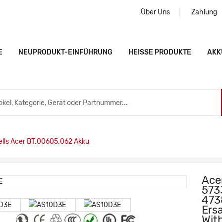
Über Uns
Zahlung
E
NEUPRODUKT-EINFÜHRUNG
HEISSE PRODUKTE
AKK
ls Acer BT.00605.062 Akku
Ace
573
473
Ers
With