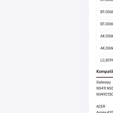
BT.006
BT.006
AK.006
AK.006
LC.BTP
Kompati
Gateway
NS41I NS5
NV49C13C
ACER
Aspire 42