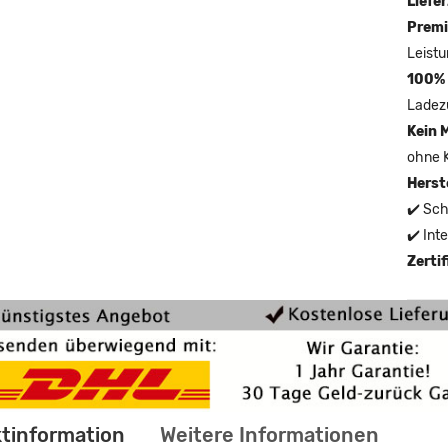
Liefer
Premi
Leistu
100% 
Ladez
Kein 
ohne 
Herst
✔️ Sch
✔️ Int
Zerti
tinformation
Weitere Informationen