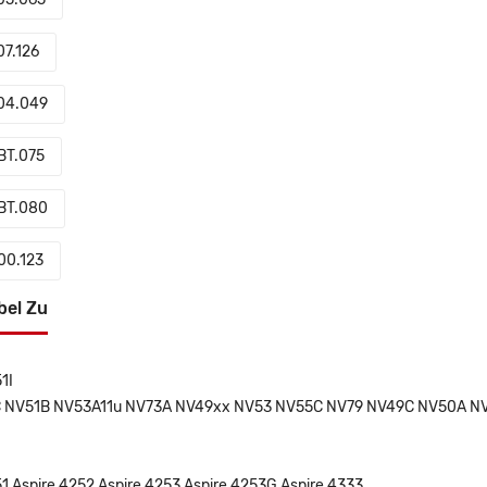
07.126
04.049
BT.075
BT.080
00.123
bel Zu
1I
 NV51B NV53A11u NV73A NV49xx NV53 NV55C NV79 NV49C NV50A N
51 Aspire 4252 Aspire 4253 Aspire 4253G Aspire 4333