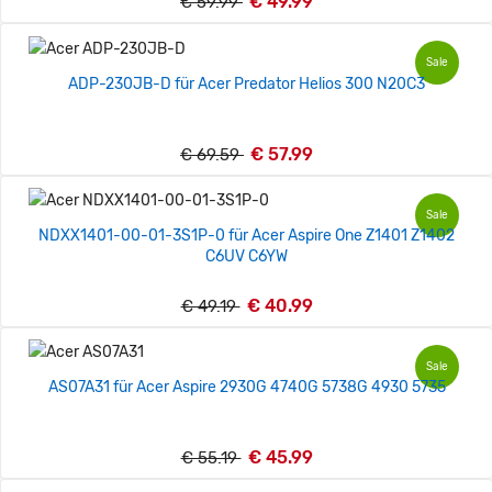
€ 49.99
€ 59.99
Sale
ADP-230JB-D für Acer Predator Helios 300 N20C3
€ 57.99
€ 69.59
Sale
NDXX1401-00-01-3S1P-0 für Acer Aspire One Z1401 Z1402
C6UV C6YW
€ 40.99
€ 49.19
Sale
AS07A31 für Acer Aspire 2930G 4740G 5738G 4930 5735
€ 45.99
€ 55.19