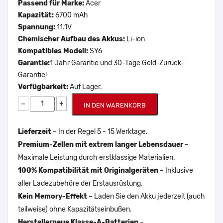
Passend für Marke:
Acer
Kapazität:
6700 mAh
Spannung:
11.1V
Chemischer Aufbau des Akkus:
Li-ion
Kompatibles Modell:
SY6
Garantie:
1 Jahr Garantie und 30-Tage Geld-Zurück-
Garantie!
Verfügbarkeit:
Auf Lager.
−
+
IN DEN WARENKORB
Lieferzeit
– In der Regel 5 - 15 Werktage.
Premium-Zellen mit extrem langer Lebensdauer
–
Maximale Leistung durch erstklassige Materialien.
100% Kompatibilität mit Originalgeräten
– Inklusive
aller Ladezubehöre der Erstausrüstung.
Kein Memory-Effekt
– Laden Sie den Akku jederzeit (auch
teilweise) ohne Kapazitätseinbußen.
Herstellerneue Klasse-A-Batterien
–