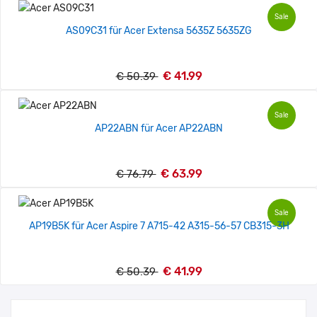
Sale
AS09C31 für Acer Extensa 5635Z 5635ZG
€ 41.99
€ 50.39
Sale
AP22ABN für Acer AP22ABN
€ 63.99
€ 76.79
Sale
AP19B5K für Acer Aspire 7 A715-42 A315-56-57 CB315-3H
€ 41.99
€ 50.39