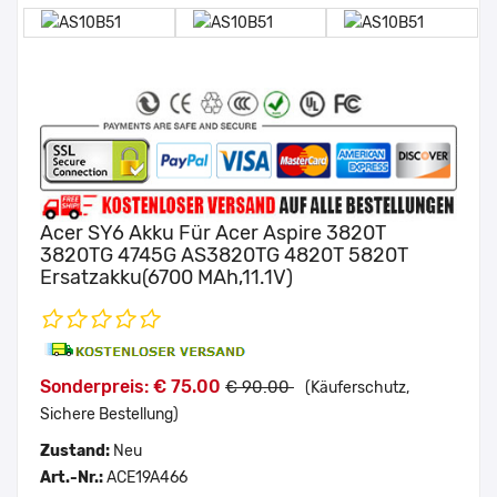
Acer SY6 Akku Für Acer Aspire 3820T
3820TG 4745G AS3820TG 4820T 5820T
Ersatzakku(6700 MAh,11.1V)
Sonderpreis: € 75.00
€ 90.00
(Käuferschutz,
Sichere Bestellung)
Zustand:
Neu
Art.-Nr.:
ACE19A466