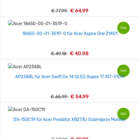
€ 64.99
€ 77.99
Sale
18650-00-01-3S1P-0 für Acer Aspire One Z1401
€ 40.98
€ 49.18
Sale
AP23ABL für Acer Swift Go 14 OLED Aspire 17 A17-51GM
€ 54.99
€ 65.99
Sale
DA-150C19 für Acer Predator XB273U Gsbmiiprzx Monitor