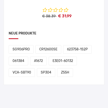
€ 31.99
€ 38.39
NEUE PRODUKTE
SG906PRO
CR12600SE
623758-1S2P
061384
A1672
E3E01-60132
VCA-SBT90
SP304
Z55H