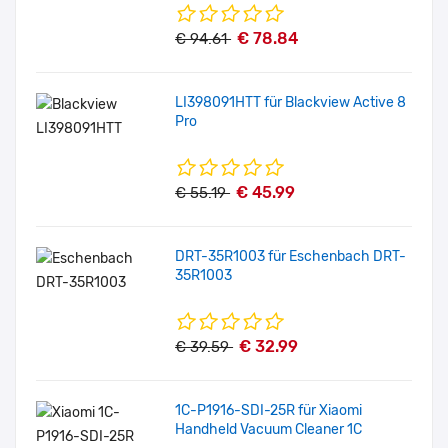
€ 78.84
€ 94.61
LI398091HTT für Blackview Active 8
Pro
€ 45.99
€ 55.19
DRT-35R1003 für Eschenbach DRT-
35R1003
€ 32.99
€ 39.59
1C-P1916-SDI-25R für Xiaomi
Handheld Vacuum Cleaner 1C