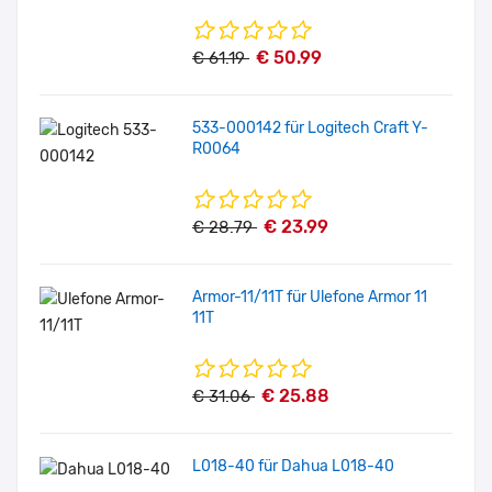
€ 50.99
€ 61.19
533-000142 für Logitech Craft Y-
R0064
€ 23.99
€ 28.79
Armor-11/11T für Ulefone Armor 11
11T
€ 25.88
€ 31.06
L018-40 für Dahua L018-40