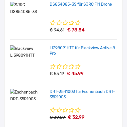
DS854085-3S für SJRC F11 Drone
€ 78.84
€ 94.61
LI398091HTT für Blackview Active 8
Pro
€ 45.99
€ 55.19
DRT-35R1003 für Eschenbach DRT-
35R1003
€ 32.99
€ 39.59