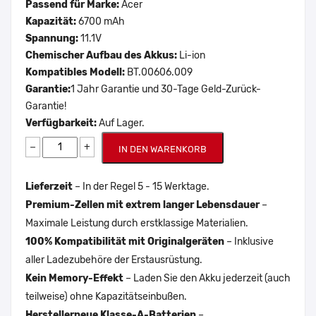
Passend für Marke:
Acer
Kapazität:
6700 mAh
Spannung:
11.1V
Chemischer Aufbau des Akkus:
Li-ion
Kompatibles Modell:
BT.00606.009
Garantie:
1 Jahr Garantie und 30-Tage Geld-Zurück-
Garantie!
Verfügbarkeit:
Auf Lager.
−
+
IN DEN WARENKORB
Lieferzeit
– In der Regel 5 - 15 Werktage.
Premium-Zellen mit extrem langer Lebensdauer
–
Maximale Leistung durch erstklassige Materialien.
100% Kompatibilität mit Originalgeräten
– Inklusive
aller Ladezubehöre der Erstausrüstung.
Kein Memory-Effekt
– Laden Sie den Akku jederzeit (auch
teilweise) ohne Kapazitätseinbußen.
Herstellerneue Klasse-A-Batterien
–