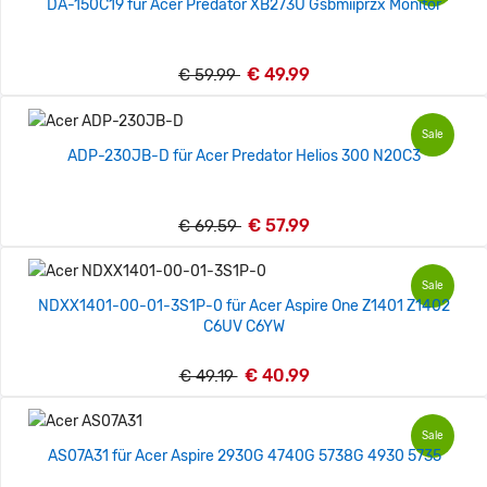
DA-150C19 für Acer Predator XB273U Gsbmiiprzx Monitor
€ 49.99
€ 59.99
Sale
ADP-230JB-D für Acer Predator Helios 300 N20C3
€ 57.99
€ 69.59
Sale
NDXX1401-00-01-3S1P-0 für Acer Aspire One Z1401 Z1402
C6UV C6YW
€ 40.99
€ 49.19
Sale
AS07A31 für Acer Aspire 2930G 4740G 5738G 4930 5735