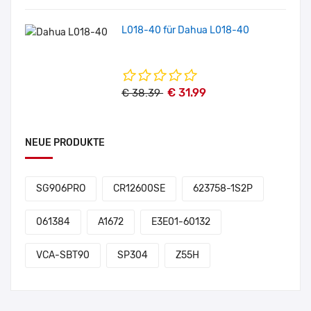
L018-40 für Dahua L018-40
€ 31.99
€ 38.39
NEUE PRODUKTE
SG906PRO
CR12600SE
623758-1S2P
061384
A1672
E3E01-60132
VCA-SBT90
SP304
Z55H