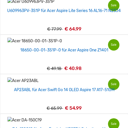
Sale
U609963PV-3S1P für Acer Aspire Lite Series 16 AL16-71 N23J4
€ 64.99
€ 77.99
Sale
18650-00-01-3S1P-0 für Acer Aspire One Z1401
€ 40.98
€ 49.18
Sale
AP23ABL für Acer Swift Go 14 OLED Aspire 17 A17-51GM
€ 54.99
€ 65.99
Sale