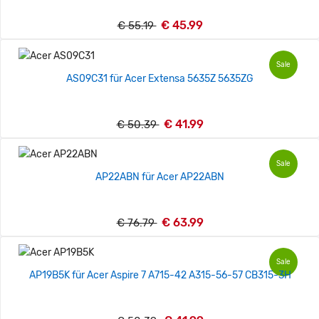
€ 45.99
€ 55.19
Sale
AS09C31 für Acer Extensa 5635Z 5635ZG
€ 41.99
€ 50.39
Sale
AP22ABN für Acer AP22ABN
€ 63.99
€ 76.79
Sale
AP19B5K für Acer Aspire 7 A715-42 A315-56-57 CB315-3H