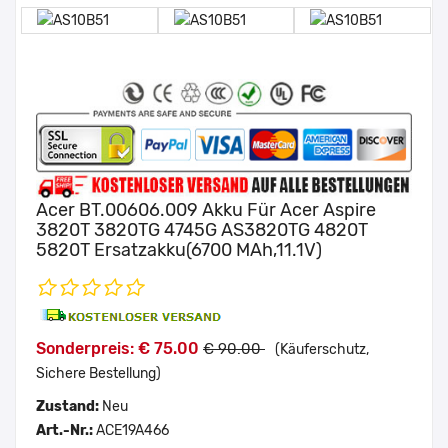
Acer BT.00606.009 Akku Für Acer Aspire
3820T 3820TG 4745G AS3820TG 4820T
5820T Ersatzakku(6700 MAh,11.1V)
Sonderpreis: € 75.00
€ 90.00
(Käuferschutz,
Sichere Bestellung)
Zustand:
Neu
Art.-Nr.:
ACE19A466