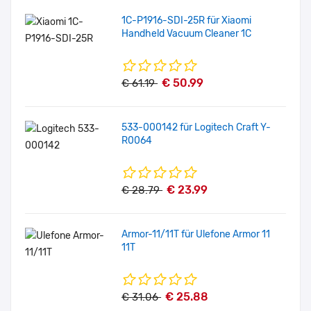
1C-P1916-SDI-25R für Xiaomi
Handheld Vacuum Cleaner 1C
€ 50.99
€ 61.19
533-000142 für Logitech Craft Y-
R0064
€ 23.99
€ 28.79
Armor-11/11T für Ulefone Armor 11
11T
€ 25.88
€ 31.06