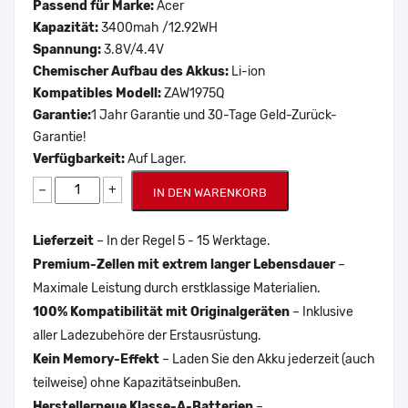
Passend für Marke:
Acer
Kapazität:
3400mah /12.92WH
Spannung:
3.8V/4.4V
Chemischer Aufbau des Akkus:
Li-ion
Kompatibles Modell:
ZAW1975Q
Garantie:
1 Jahr Garantie und 30-Tage Geld-Zurück-
Garantie!
Verfügbarkeit:
Auf Lager.
−
+
IN DEN WARENKORB
Lieferzeit
– In der Regel 5 - 15 Werktage.
Premium-Zellen mit extrem langer Lebensdauer
–
Maximale Leistung durch erstklassige Materialien.
100% Kompatibilität mit Originalgeräten
– Inklusive
aller Ladezubehöre der Erstausrüstung.
Kein Memory-Effekt
– Laden Sie den Akku jederzeit (auch
teilweise) ohne Kapazitätseinbußen.
Herstellerneue Klasse-A-Batterien
–