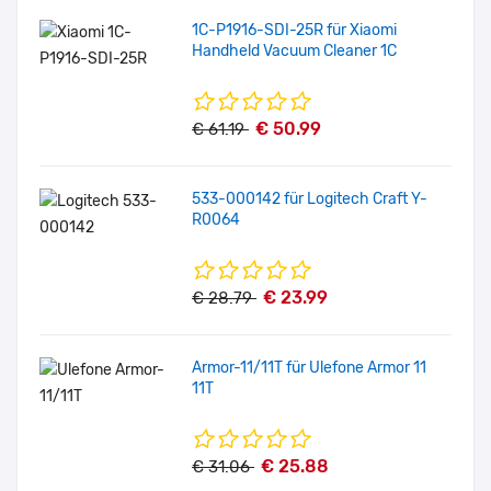
1C-P1916-SDI-25R für Xiaomi
Handheld Vacuum Cleaner 1C
€ 50.99
€ 61.19
533-000142 für Logitech Craft Y-
R0064
€ 23.99
€ 28.79
Armor-11/11T für Ulefone Armor 11
11T
€ 25.88
€ 31.06