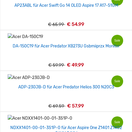
AP23ABL für Acer Swift Go 14 OLED Aspire 17 A17-51GM
€ 54.99
€ 65.99
Sale
DA-150C19 für Acer Predator XB273U Gsbmiiprzx Monitor
€ 49.99
€ 59.99
Sale
ADP-230JB-D für Acer Predator Helios 300 N20C3
€ 57.99
€ 69.59
Sale
NDXX1401-00-01-3S1P-0 für Acer Aspire One Z1401 Z1402