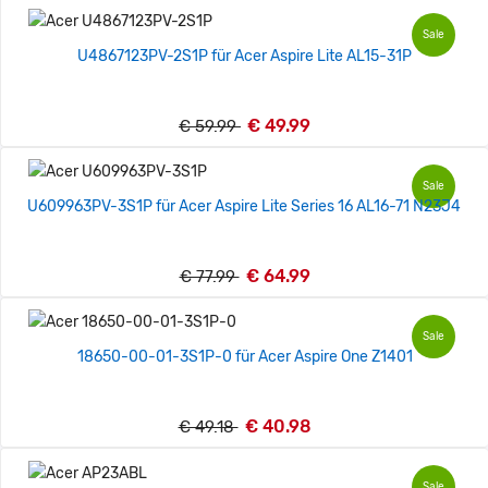
Sale
U4867123PV-2S1P für Acer Aspire Lite AL15-31P
€ 49.99
€ 59.99
Sale
U609963PV-3S1P für Acer Aspire Lite Series 16 AL16-71 N23J4
€ 64.99
€ 77.99
Sale
18650-00-01-3S1P-0 für Acer Aspire One Z1401
€ 40.98
€ 49.18
Sale