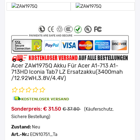
Acer ZAW1975Q Akku Für Acer A1-713 A1-
713HD Iconia Tab7 LZ Ersatzakku(3400mah
/12.92WH,3.8V/4.4V)
Sonderpreis: € 31.50
€ 37.80
(Käuferschutz,
Sichere Bestellung)
Zustand:
Neu
Art.-Nr.:
ECN10751_Ta