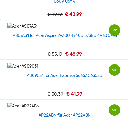
C6UV C6YW
€ 40.99
€ 49.19
Sale
AS07A31 für Acer Aspire 2930G 4740G 5738G 4930 5735
€ 45.99
€ 55.19
Sale
AS09C31 für Acer Extensa 5635Z 5635ZG
€ 41.99
€ 50.39
Sale
AP22ABN für Acer AP22ABN