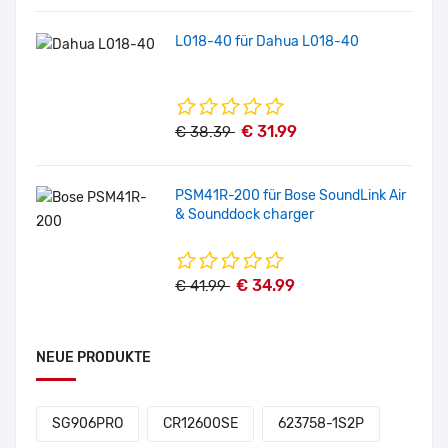
L018-40 für Dahua L018-40
€ 31.99
€ 38.39
PSM41R-200 für Bose SoundLink Air
& Sounddock charger
€ 34.99
€ 41.99
NEUE PRODUKTE
SG906PRO
CR12600SE
623758-1S2P