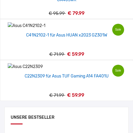
€ 79.99
€ 95.99
Sale
C41N2102-1 für Asus HUAN x2023 GZ301W
€ 59.99
€ 71.99
Sale
C22N2309 für Asus TUF Gaming A14 FA401U
€ 59.99
€ 71.99
UNSERE BESTSELLER