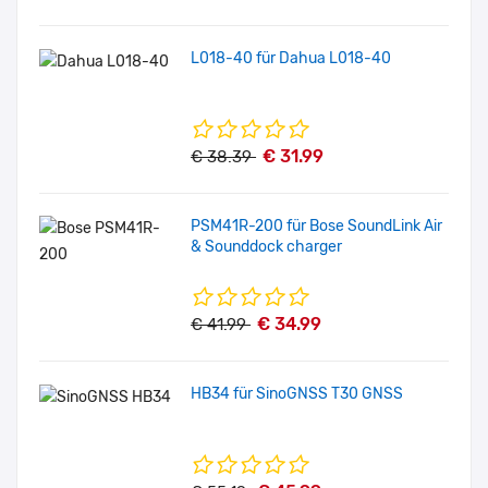
L018-40 für Dahua L018-40
€ 31.99
€ 38.39
PSM41R-200 für Bose SoundLink Air
& Sounddock charger
€ 34.99
€ 41.99
HB34 für SinoGNSS T30 GNSS