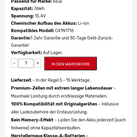
Passend für Marke:
Asus
Kapazität:
76Wh
Spannung:
15.4V
Chemischer Aufbau des Akkus:
Li-ion
Kompatibles Modell:
C41N1716
Garantie:
1 Jahr Garantie und 30-Tage Geld-Zurück-
Garantie!
Verfügbarkeit:
Auf Lager.
−
+
IN DEN WARENKORB
Lieferzeit
– In der Regel 5 - 15 Werktage.
Premium-Zellen mit extrem langer Lebensdauer
–
Maximale Leistung durch erstklassige Materialien.
100% Kompatibilität mit Originalgeräten
– Inklusive
aller Ladezubehöre der Erstausrüstung.
Kein Memory-Effekt
– Laden Sie den Akku jederzeit (auch
teilweise) ohne Kapazitätseinbußen.
Herstellerneue Klasse-A-Batterien
–