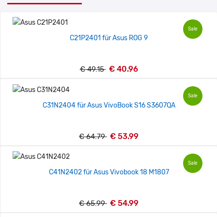
Sale
C21P2401 für Asus ROG 9
€ 40.96
€ 49.15
Sale
C31N2404 für Asus VivoBook S16 S3607QA
€ 53.99
€ 64.79
Sale
C41N2402 für Asus Vivobook 18 M1807
€ 54.99
€ 65.99