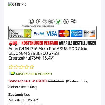
Asus C41N1716 Akku Für ASUS ROG Strix
GL703GM S7BS8750 S7BS
Ersatzakku(76Wh,15.4V)
Sonderpreis: € 89.00
€ 106.80
(Käuferschutz,
Sichere Bestellung)
Zustand:
Neu
Art.-Nr.:
ASU19I461