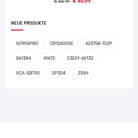
€ 45.99
€ 55.19
NEUE PRODUKTE
SG906PRO
CR12600SE
623758-1S2P
061384
A1672
E3E01-60132
VCA-SBT90
SP304
Z55H