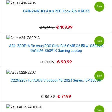
Sale
C41N2406 für Asus ROG Xbox Ally X RC73
€ 109.99
€ 131.99
Sale
A24-380P1A für Asus ROG Strix G16 G615 G615LW-S5092X
G615LW-S5091X Gaming Laptop
€ 90.99
€ 109.19
Sale
C22N2207 für ASUS Vivobook 15i 2023 Series: i5-13500H
€ 71.99
€ 86.39
Sale