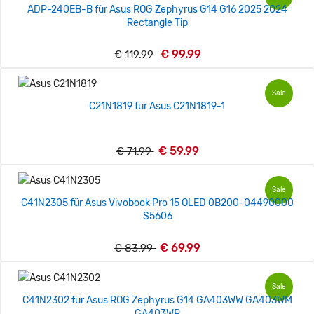
ADP-240EB-B für Asus ROG Zephyrus G14 G16 2025 2024
Rectangle Tip
€ 99.99
€ 119.99
Sale
C21N1819 für Asus C21N1819-1
€ 59.99
€ 71.99
Sale
C41N2305 für Asus Vivobook Pro 15 OLED 0B200-04490000
S5606
€ 69.99
€ 83.99
Sale
C41N2302 für Asus ROG Zephyrus G14 GA403WW GA403WM
GA403WR