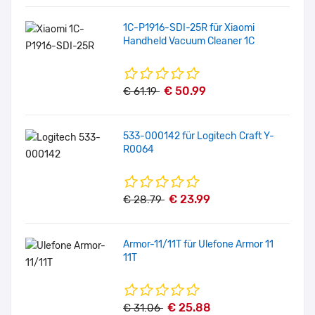
1C-P1916-SDI-25R für Xiaomi
Handheld Vacuum Cleaner 1C
€ 50.99
€ 61.19
533-000142 für Logitech Craft Y-
R0064
€ 23.99
€ 28.79
Armor-11/11T für Ulefone Armor 11
11T
€ 25.88
€ 31.06