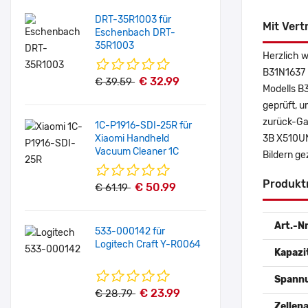
DRT-35R1003 für
Mit Vert
Eschenbach DRT-
35R1003
Herzlich 
B31N1637 
€ 32.99
€ 39.59
Modells B
geprüft, u
zurück-Gar
1C-P1916-SDI-25R für
Xiaomi Handheld
3B X510UN
Vacuum Cleaner 1C
Bildern ge
Produkt
€ 50.99
€ 61.19
Art.-Nr
533-000142 für
Logitech Craft Y-R0064
Kapazi
Spann
€ 23.99
€ 28.79
Zellena