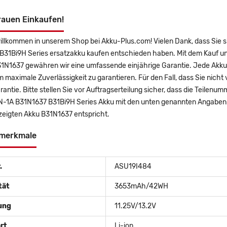
rauen Einkaufen!
willkommen in unserem Shop bei Akku-Plus.com! Vielen Dank, dass Si
B31Bi9H Series ersatzakku kaufen entschieden haben. Mit dem Kauf uns
31N1637 gewähren wir eine umfassende einjährige Garantie. Jede Akku 
m maximale Zuverlässigkeit zu garantieren. Für den Fall, dass Sie nicht 
antie. Bitte stellen Sie vor Auftragserteilung sicher, dass die Teile
-1A B31N1637 B31Bi9H Series Akku mit den unten genannten Angaben ü
zeigten Akku B31N1637 entspricht.
merkmale
.
ASU19I484
tät
3653mAh/42WH
ung
11.25V/13.2V
rt
Li-ion