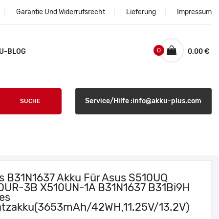
Garantie Und Widerrufsrecht
Lieferung
Impressum
0
U-BLOG
0.00 €
Service/Hilfe :info@akku-plus.com
SUCHE
s B31N1637 Akku Für Asus S510UQ
0UR-3B X510UN-1A B31N1637 B31Bi9H
ies
atzakku(3653mAh/42WH,11.25V/13.2V)