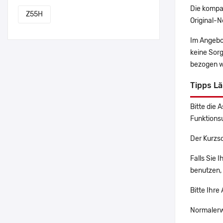
Die kompa
Z55H
Original-N
Im Angebo
keine Sor
bezogen w
Tipps L
Bitte die 
Funktions
Der Kurzs
Falls Sie 
benutzen, 
Bitte Ihre
Normalerw