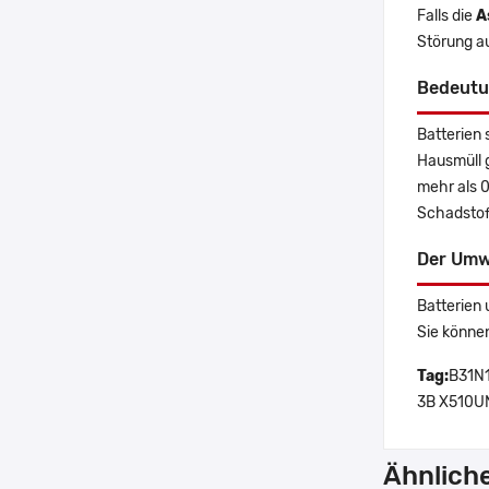
Falls die
A
Störung a
Bedeutu
Batterien 
Hausmüll 
mehr als 
Schadstoff
Der Umw
Batterien 
Sie könne
Tag:
B31N1
3B X510UN
Ähnlich