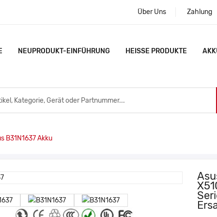
Über Uns
Zahlung
E
NEUPRODUKT-EINFÜHRUNG
HEISSE PRODUKTE
AKK
s B31N1637 Akku
Asu
X51
Ser
Ers