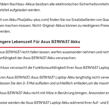
tiblen Nachbau-Akkus besitzen alle elektronischen Sicherheitsvorkehr
etzteil aufgeladen werden.
t von Akku Plus(akku-plus.com) finden Sie nur Ersatzbatterien von Qu
gen machen müssen. Nicht-Original-Akkus können zu niedrigeren Preise
erden.
ängere Lebenszeit Für Asus B31N1637 Akku
Asus B31N1637 nicht fallen lassen, werfen auseinander nehmen und nicht
unfähigkeit der Asus B31N1637 Akku verursachen.
chluss verursacht die Funktionsunfähigkeit Ihrer Asus B31N1637 Lapto
Ihren Asus B31N1637,
Asus B31N1637 Laptop Akku
langfristig nicht ve
lassen Sie den 2-3 Mal aufladen und schließlich entladen,um die maxim
 Asus B31N1637 Akku nicht mit Hitze in Berührung bringen. Ansonsten e
eise werden die Asus B31N1637 Laptop Akku während ihrer Auf- und E