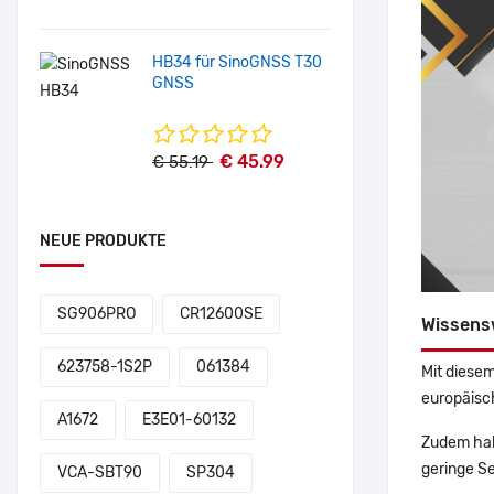
HB34 für SinoGNSS T30
GNSS
€ 45.99
€ 55.19
NEUE PRODUKTE
SG906PRO
CR12600SE
Wissens
623758-1S2P
061384
Mit diesem
europäisch
A1672
E3E01-60132
Zudem hab
geringe Se
VCA-SBT90
SP304