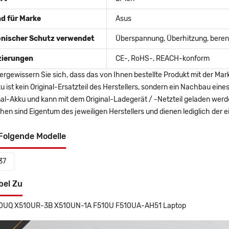
d für Marke
Asus
onischer Schutz verwendet
Überspannung, Überhitzung, berent
izierungen
CE-, RoHS-, REACH-konform
ergewissern Sie sich, dass das von Ihnen bestellte Produkt mit der Mar
u ist kein Original-Ersatzteil des Herstellers, sondern ein Nachbau ei
nal-Akku und kann mit dem Original-Ladegerät / -Netzteil geladen wer
en sind Eigentum des jeweiligen Herstellers und dienen lediglich der ei
Folgende Modelle
37
bel Zu
0UQ X510UR-3B X510UN-1A F510U F510UA-AH51 Laptop