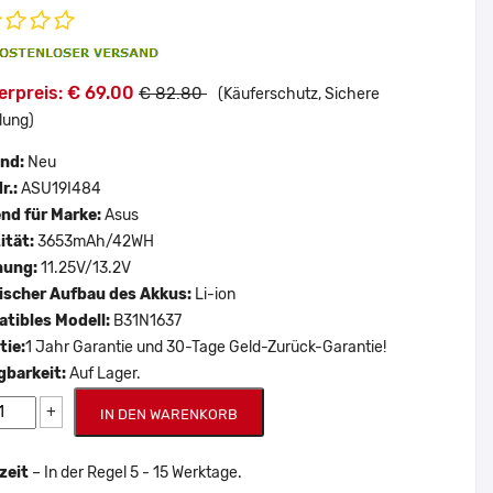
erpreis: € 69.00
€ 82.80
(Käuferschutz, Sichere
lung)
and:
Neu
r.:
ASU19I484
nd für Marke:
Asus
ität:
3653mAh/42WH
nung:
11.25V/13.2V
scher Aufbau des Akkus:
Li-ion
tibles Modell:
B31N1637
tie:
1 Jahr Garantie und 30-Tage Geld-Zurück-Garantie!
gbarkeit:
Auf Lager.
+
IN DEN WARENKORB
zeit
– In der Regel 5 - 15 Werktage.