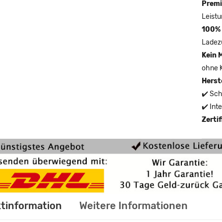
Premi
Leistu
100% 
Ladez
Kein 
ohne 
Herst
✔️ Sch
✔️ Int
Zerti
tinformation
Weitere Informationen