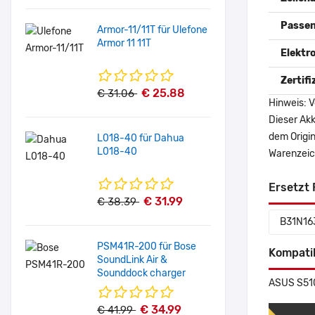
Passen
Armor-11/11T für Ulefone
Armor 11 11T
Elektr
Zertif
€ 25.88
€ 31.06
Hinweis: V
Dieser Akk
dem Origi
L018-40 für Dahua
L018-40
Warenzeich
Ersetzt 
€ 31.99
€ 38.39
B31N16
PSM41R-200 für Bose
Kompati
SoundLink Air &
Sounddock charger
ASUS S51
€ 34.99
€ 41.99