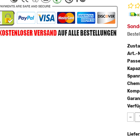
Sond
Bestel
Zust
Art.-N
Passe
Kapaz
Span
Chemi
Kompa
Garan
Verfü
−
Liefer