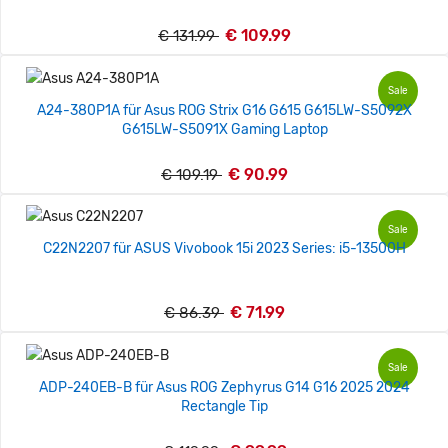
€ 109.99
€ 131.99
Sale
A24-380P1A für Asus ROG Strix G16 G615 G615LW-S5092X
G615LW-S5091X Gaming Laptop
€ 90.99
€ 109.19
Sale
C22N2207 für ASUS Vivobook 15i 2023 Series: i5-13500H
€ 71.99
€ 86.39
Sale
ADP-240EB-B für Asus ROG Zephyrus G14 G16 2025 2024
Rectangle Tip