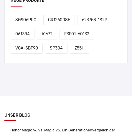
NEUE PRODUKTE
SG906PRO
CR12600SE
623758-1S2P
061384
A1672
E3E01-60132
VCA-SBT90
SP304
Z55H
UNSER BLOG
Honor Magic V6 vs. Magic V5: Ein Generationenvergleich der