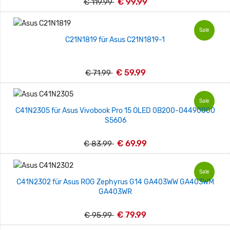
€ 99.99
€ 119.99
Sale
C21N1819 für Asus C21N1819-1
€ 59.99
€ 71.99
Sale
C41N2305 für Asus Vivobook Pro 15 OLED 0B200-04490000
S5606
€ 69.99
€ 83.99
Sale
C41N2302 für Asus ROG Zephyrus G14 GA403WW GA403WM
GA403WR
€ 79.99
€ 95.99