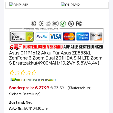
Asus C11P1612 Akku Für Asus ZE553KL
ZenFone 3 Zoom Dual Z01HDA SIM LTE Zoom
S Ersatzakku(4900MAH/19.2Wh,3.8V/4.4V)
Sonderpreis: € 27.99
€ 33.59
(Käuferschutz,
Sichere Bestellung)
Zustand:
Neu
Art.-Nr.:
ECN10430_Te