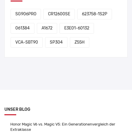
SG906PRO
CR12600SE
623758-1S2P
061384
A1672
E3E01-60132
VCA-SBT90
SP304
Z55H
UNSER BLOG
Honor Magic V6 vs. Magic V5: Ein Generationenvergleich der
Extraklasse