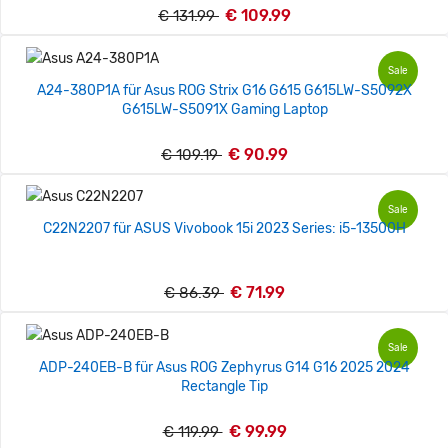
€ 109.99
€ 131.99
Sale
A24-380P1A für Asus ROG Strix G16 G615 G615LW-S5092X
G615LW-S5091X Gaming Laptop
€ 90.99
€ 109.19
Sale
C22N2207 für ASUS Vivobook 15i 2023 Series: i5-13500H
€ 71.99
€ 86.39
Sale
ADP-240EB-B für Asus ROG Zephyrus G14 G16 2025 2024
Rectangle Tip
€ 99.99
€ 119.99