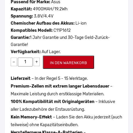
Passend für Marke:
Asus
Kapazität:
4900MAH/19.2Wh
Spannung:
3.8V/4.4V
Chemischer Aufbau des Akkus:
Li-ion
Kompatibles Modell:
C11P1612
Garantie:
1 Jahr Garantie und 30-Tage Geld-Zurück-
Garantie!
Verfügbarkeit:
Auf Lager.
−
+
IN DEN WARENKORB
Lieferzeit
– In der Regel 5 - 15 Werktage.
Premium-Zellen mit extrem langer Lebensdauer
–
Maximale Leistung durch erstklassige Materialien.
100% Kompatibilität mit Originalgeräten
– Inklusive
aller Ladezubehöre der Erstausrüstung.
Kein Memory-Effekt
– Laden Sie den Akku jederzeit (auch
teilweise) ohne Kapazitätseinbußen.
Herstellerneue Klasse-A-Batterien
–