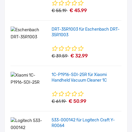
€ 45.99
€ 55.19
DRT-35R1003 für Eschenbach DRT-
35R1003
€ 32.99
€ 39.59
1C-P1916-SDI-25R für Xiaomi
Handheld Vacuum Cleaner 1C
€ 50.99
€ 61.19
533-000142 für Logitech Craft Y-
R0064