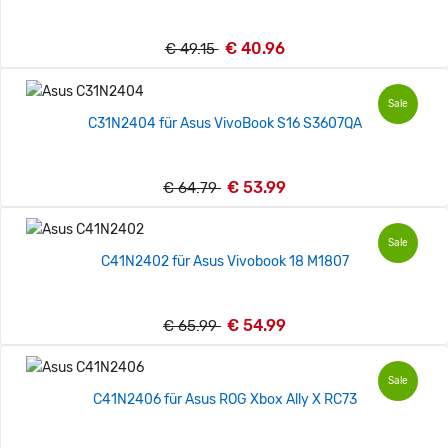
€ 40.96
€ 49.15
Sale
C31N2404 für Asus VivoBook S16 S3607QA
€ 53.99
€ 64.79
Sale
C41N2402 für Asus Vivobook 18 M1807
€ 54.99
€ 65.99
Sale
C41N2406 für Asus ROG Xbox Ally X RC73