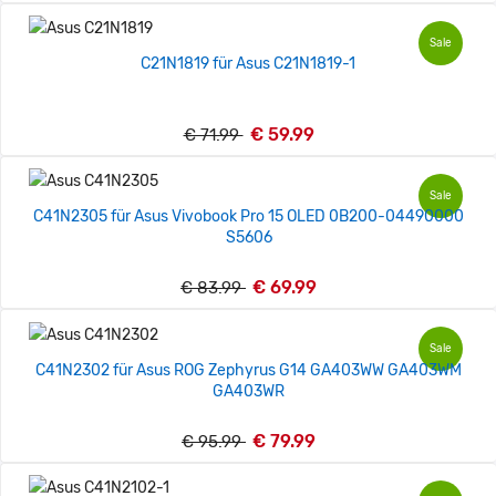
Sale
C21N1819 für Asus C21N1819-1
€ 59.99
€ 71.99
Sale
C41N2305 für Asus Vivobook Pro 15 OLED 0B200-04490000
S5606
€ 69.99
€ 83.99
Sale
C41N2302 für Asus ROG Zephyrus G14 GA403WW GA403WM
GA403WR
€ 79.99
€ 95.99