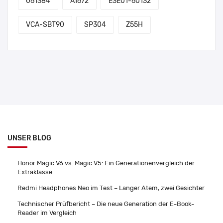
061384
A1672
E3E01-60132
VCA-SBT90
SP304
Z55H
UNSER BLOG
Honor Magic V6 vs. Magic V5: Ein Generationenvergleich der
Extraklasse
Redmi Headphones Neo im Test – Langer Atem, zwei Gesichter
Technischer Prüfbericht – Die neue Generation der E-Book-
Reader im Vergleich