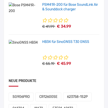
PSM41R-200 für Bose SoundLink Air
& Sounddock charger
€ 34.99
€ 41.99
HB34 für SinoGNSS T30 GNSS
€ 45.99
€ 55.19
NEUE PRODUKTE
SG906PRO
CR12600SE
623758-1S2P