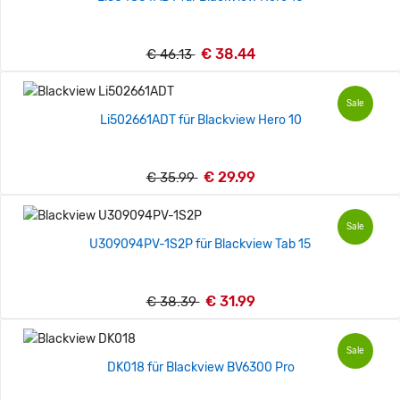
€ 38.44
€ 46.13
Sale
Li502661ADT für Blackview Hero 10
€ 29.99
€ 35.99
Sale
U309094PV-1S2P für Blackview Tab 15
€ 31.99
€ 38.39
Sale
DK018 für Blackview BV6300 Pro