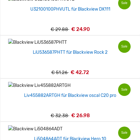
Sale
U32100100PHVUTL für Blackview DK111
€ 24.90
€ 29.88
Sale
LiU536587PHTT für Blackview Rock 2
€ 42.72
€ 51.26
Sale
Liv455882ARTGH für Blackview oscal C20 pro
€ 26.98
€ 32.38
Sale
Li504864ADT für Blackview Hero 10