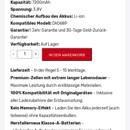
Kapazität:
7200mAh
Spannung:
3.8V
Chemischer Aufbau des Akkus:
Li-ion
Kompatibles Modell:
Dk068P
Garantie:
1 Jahr Garantie und 30-Tage Geld-Zurück-
Garantie!
Verfügbarkeit:
Auf Lager.
−
+
IN DEN WARENKORB
Lieferzeit
– In der Regel 5 - 15 Werktage.
Premium-Zellen mit extrem langer Lebensdauer
–
Maximale Leistung durch erstklassige Materialien.
100% Kompatibilität mit Originalgeräten
– Inklusive
aller Ladezubehöre der Erstausrüstung.
Kein Memory-Effekt
– Laden Sie den Akku jederzeit (auch
teilweise) ohne Kapazitätseinbußen.
Herstellerneue Klasse-A-Batterien
–