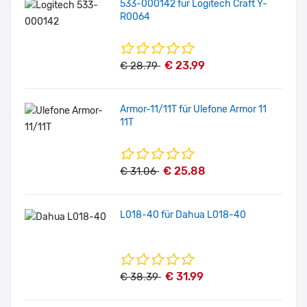
533-000142 für Logitech Craft Y-
R0064
€ 23.99
€ 28.79
Armor-11/11T für Ulefone Armor 11
11T
€ 25.88
€ 31.06
L018-40 für Dahua L018-40
€ 31.99
€ 38.39