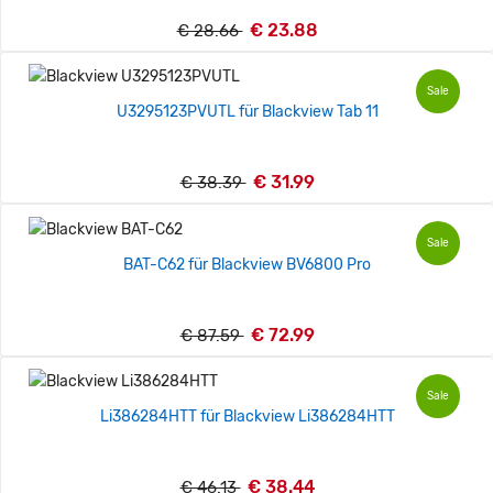
€ 23.88
€ 28.66
Sale
U3295123PVUTL für Blackview Tab 11
€ 31.99
€ 38.39
Sale
BAT-C62 für Blackview BV6800 Pro
€ 72.99
€ 87.59
Sale
Li386284HTT für Blackview Li386284HTT
€ 38.44
€ 46.13