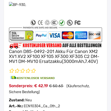
Canon D85-0492-201 Akku Für Canon XM2
XV1 XV2 XF100 XF105 XF300 XF305 C2 DM-
MV1 DM-MV10 Ersatzakku(3000mAh,7.40V)
Sonderpreis: € 42.19
€ 50.63
(Käuferschutz,
Sichere Bestellung)
Zustand:
Neu
Art.-Nr.:
ECN10304_Ca_Oth_2