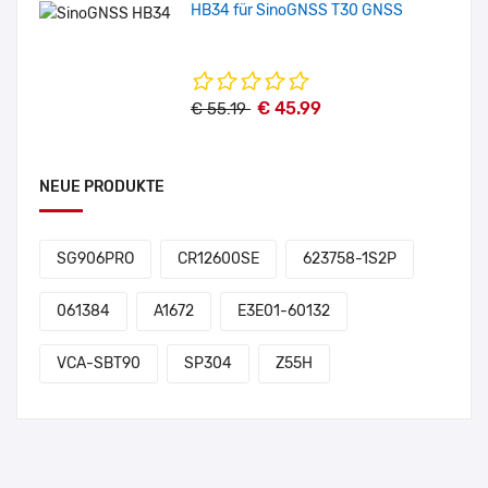
HB34 für SinoGNSS T30 GNSS
€ 45.99
€ 55.19
NEUE PRODUKTE
SG906PRO
CR12600SE
623758-1S2P
061384
A1672
E3E01-60132
VCA-SBT90
SP304
Z55H