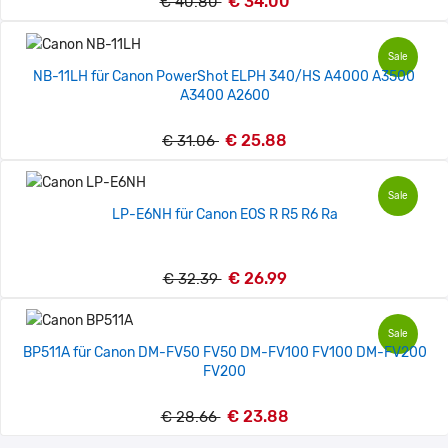
€ 34.00
€ 40.80
Sale
NB-11LH für Canon PowerShot ELPH 340/HS A4000 A3500
A3400 A2600
€ 25.88
€ 31.06
Sale
LP-E6NH für Canon EOS R R5 R6 Ra
€ 26.99
€ 32.39
Sale
BP511A für Canon DM-FV50 FV50 DM-FV100 FV100 DM-FV200
FV200
€ 23.88
€ 28.66