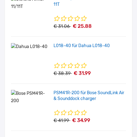
11T
€ 25.88
€ 31.06
L018-40 für Dahua L018-40
€ 31.99
€ 38.39
PSM41R-200 für Bose SoundLink Air
& Sounddock charger
€ 34.99
€ 41.99