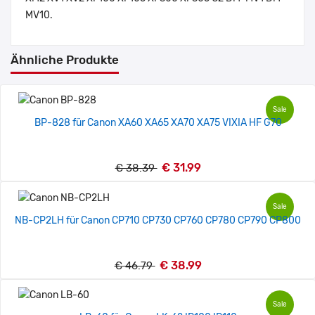
MV10.
Ähnliche Produkte
Sale
BP-828 für Canon XA60 XA65 XA70 XA75 VIXIA HF G70
€ 31.99
€ 38.39
Sale
NB-CP2LH für Canon CP710 CP730 CP760 CP780 CP790 CP800
€ 38.99
€ 46.79
Sale