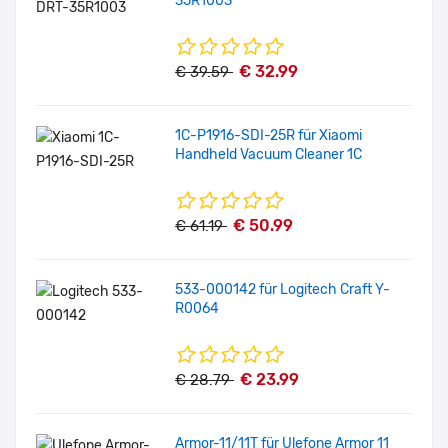
35R1003
€ 32.99
€ 39.59
1C-P1916-SDI-25R für Xiaomi
Handheld Vacuum Cleaner 1C
€ 50.99
€ 61.19
533-000142 für Logitech Craft Y-
R0064
€ 23.99
€ 28.79
Armor-11/11T für Ulefone Armor 11