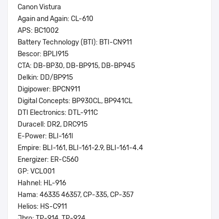
Canon Vistura
Again and Again: CL-610
APS: BC1002
Battery Technology (BTI): BTI-CN911
Bescor: BPLI915
CTA: DB-BP30, DB-BP915, DB-BP945
Delkin: DD/BP915
Digipower: BPCN911
Digital Concepts: BP930CL, BP941CL
DTI Electronics: DTL-911C
Duracell: DR2, DRC915
E-Power: BLI-161l
Empire: BLI-161, BLI-161-2.9, BLI-161-4.4
Energizer: ER-C560
GP: VCL001
Hahnel: HL-916
Hama: 46335 46357, CP-335, CP-357
Helios: HS-C911
Jbro: TP-914, TP-924