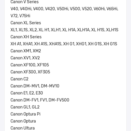
Canon V Series
V40, V40Hi, V400, V420, V50Hi, V500, V520, V60Hi, V65Hi,
V72, V75Hi
Canon XL Series
XL1, XL1S, XL2, XL H1, XLH1, XL H1A, XLH1A, XL H1S, XLH1S
Canon XH Series
XH A1, XHA1, XH A1S, XHA1S, XH G1, XHG1, XH G1S, XH G1S
Canon XM1, XM2
Canon XV1, XV2
Canon XF100, XF105
Canon XF300, XF305
Canon C2
Canon DM-MV1, DM-MV10
Canon E1, E2, E30
Canon DM-FV1, FV1, DM-FV500
Canon GL1, GL2
Canon Optura Pi
Canon Optura
Canon Ultura