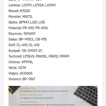
Lenmar: LIC911, LIC924, LIC941
Maxell: M7220
Monster: MSC1L
Optex: BP941, LI25, LI35
Polaroid: PR-610, PR-610L
Rayovac: RV5451
Sakar: BP-915CL, CB-915
Saft: CL-610, CL-612
Sunpak: TAI-S1051-01
Techcell: L915US, PR610L, PR612, PR941
Uniross: VP914L
Varta: V274
Vidpro: ACD605
Vivanco: BP-1367