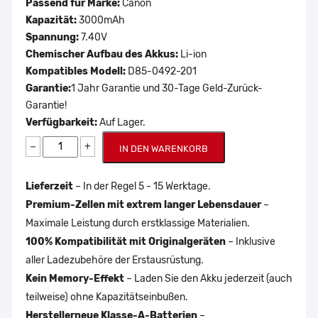
Passend für Marke:
Canon
Kapazität:
3000mAh
Spannung:
7.40V
Chemischer Aufbau des Akkus:
Li-ion
Kompatibles Modell:
D85-0492-201
Garantie:
1 Jahr Garantie und 30-Tage Geld-Zurück-
Garantie!
Verfügbarkeit:
Auf Lager.
−
+
IN DEN WARENKORB
Lieferzeit
– In der Regel 5 - 15 Werktage.
Premium-Zellen mit extrem langer Lebensdauer
–
Maximale Leistung durch erstklassige Materialien.
100% Kompatibilität mit Originalgeräten
– Inklusive
aller Ladezubehöre der Erstausrüstung.
Kein Memory-Effekt
– Laden Sie den Akku jederzeit (auch
teilweise) ohne Kapazitätseinbußen.
Herstellerneue Klasse-A-Batterien
–