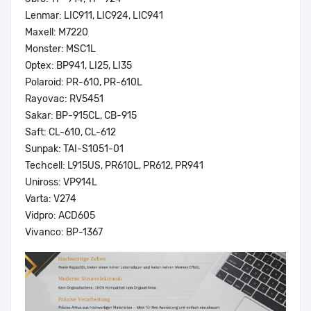
Lenmar: LIC911, LIC924, LIC941
Maxell: M7220
Monster: MSC1L
Optex: BP941, LI25, LI35
Polaroid: PR-610, PR-610L
Rayovac: RV5451
Sakar: BP-915CL, CB-915
Saft: CL-610, CL-612
Sunpak: TAI-S1051-01
Techcell: L915US, PR610L, PR612, PR941
Uniross: VP914L
Varta: V274
Vidpro: ACD605
Vivanco: BP-1367