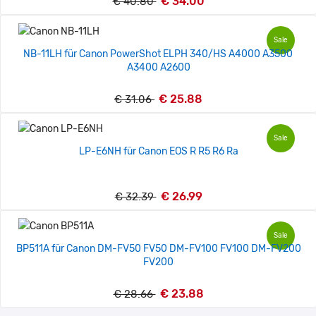
€ 34.00
€ 40.80
Sale
NB-11LH für Canon PowerShot ELPH 340/HS A4000 A3500
A3400 A2600
€ 25.88
€ 31.06
Sale
LP-E6NH für Canon EOS R R5 R6 Ra
€ 26.99
€ 32.39
Sale
BP511A für Canon DM-FV50 FV50 DM-FV100 FV100 DM-FV200
FV200
€ 23.88
€ 28.66