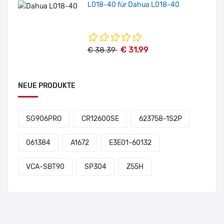
L018-40 für Dahua L018-40
€ 31.99
€ 38.39
NEUE PRODUKTE
SG906PRO
CR12600SE
623758-1S2P
061384
A1672
E3E01-60132
VCA-SBT90
SP304
Z55H