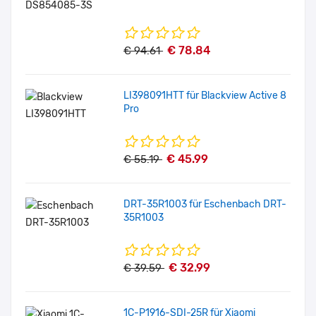
€ 78.84
€ 94.61
LI398091HTT für Blackview Active 8
Pro
€ 45.99
€ 55.19
DRT-35R1003 für Eschenbach DRT-
35R1003
€ 32.99
€ 39.59
1C-P1916-SDI-25R für Xiaomi