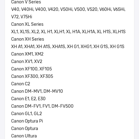
Canon V Series
V40, V40Hi, V400, V420, V50Hi, V500, V520, V60Hi, V65Hi,
V72, V75Hi
Canon XL Series
XL1, XL1S, XL2, XL H1, XLH1, XL H1A, XLH1A, XL H1S, XLH1S
Canon XH Series
XH A1, XHA1, XH A1S, XHA1S, XH G1, XHG1, XH G1S, XH G1S
Canon XM1, XM2
Canon XV1, XV2
Canon XF100, XF105
Canon XF300, XF305
Canon C2
Canon DM-MV1, DM-MV10
Canon E1, E2, E30
Canon DM-FV1, FV1, DM-FV500
Canon GL1, GL2
Canon Optura Pi
Canon Optura
Canon Ultura