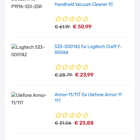
Handheld Vacuum Cleaner 1C
€ 50.99
€ 61.19
533-000142 für Logitech Craft Y-
R0064
€ 23.99
€ 28.79
Armor-11/11T für Ulefone Armor 11
11T
€ 25.88
€ 31.06