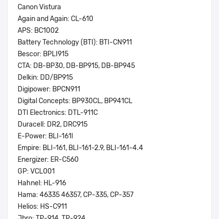
Canon Vistura
Again and Again: CL-610
APS: BC1002
Battery Technology (BTI): BTI-CN911
Bescor: BPLI915
CTA: DB-BP30, DB-BP915, DB-BP945
Delkin: DD/BP915
Digipower: BPCN911
Digital Concepts: BP930CL, BP941CL
DTI Electronics: DTL-911C
Duracell: DR2, DRC915
E-Power: BLI-161l
Empire: BLI-161, BLI-161-2.9, BLI-161-4.4
Energizer: ER-C560
GP: VCL001
Hahnel: HL-916
Hama: 46335 46357, CP-335, CP-357
Helios: HS-C911
Jbro: TP-914, TP-924