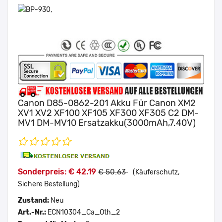
Canon D85-0862-201 Akku Für Canon XM2
XV1 XV2 XF100 XF105 XF300 XF305 C2 DM-
MV1 DM-MV10 Ersatzakku(3000mAh,7.40V)
Sonderpreis: € 42.19
€ 50.63
(Käuferschutz,
Sichere Bestellung)
Zustand:
Neu
Art.-Nr.:
ECN10304_Ca_Oth_2