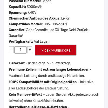
Passend für Marke:
Canon
Kapazität:
3000mAh
Spannung:
7.40V
Chemischer Aufbau des Akkus:
Li-ion
Kompatibles Modell:
D85-0862-201
Garantie:
1 Jahr Garantie und 30-Tage Geld-Zurück-
Garantie!
Verfügbarkeit:
Auf Lager.
−
+
IN DEN WARENKORB
Lieferzeit
– In der Regel 5 - 15 Werktage.
Premium-Zellen mit extrem langer Lebensdauer
–
Maximale Leistung durch erstklassige Materialien.
100% Kompatibilität mit Originalgeräten
– Inklusive
aller Ladezubehöre der Erstausrüstung.
Kein Memory-Effekt
– Laden Sie den Akku jederzeit (auch
teilweise) ohne Kapazitätseinbußen.
Herstellerneue Klasse-A-Batterien
–