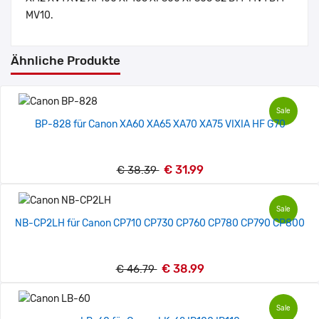
MV10.
Ähnliche Produkte
Sale
BP-828 für Canon XA60 XA65 XA70 XA75 VIXIA HF G70
€ 31.99
€ 38.39
Sale
NB-CP2LH für Canon CP710 CP730 CP760 CP780 CP790 CP800
€ 38.99
€ 46.79
Sale