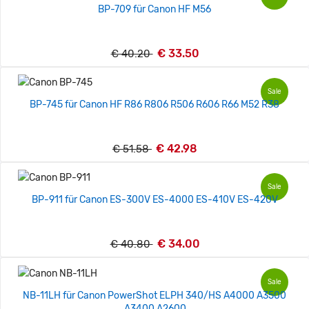
BP-709 für Canon HF M56
€ 33.50
€ 40.20
Sale
BP-745 für Canon HF R86 R806 R506 R606 R66 M52 R38
€ 42.98
€ 51.58
Sale
BP-911 für Canon ES-300V ES-4000 ES-410V ES-420V
€ 34.00
€ 40.80
Sale
NB-11LH für Canon PowerShot ELPH 340/HS A4000 A3500
A3400 A2600