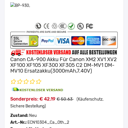
Canon CA-900 Akku Für Canon XM2 XV1 XV2
XF100 XF105 XF300 XF305 C2 DM-MV1 DM-
MV10 Ersatzakku(3000mAh,7.40V)
Sonderpreis: € 42.19
€ 50.63
(Käuferschutz,
Sichere Bestellung)
Zustand:
Neu
Art.-Nr.:
ECN10304_Ca_Oth_2