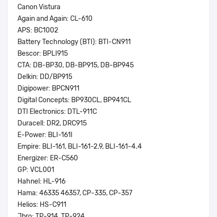
Canon Vistura
Again and Again: CL-610
APS: BC1002
Battery Technology (BTI): BTI-CN911
Bescor: BPLI915
CTA: DB-BP30, DB-BP915, DB-BP945
Delkin: DD/BP915
Digipower: BPCN911
Digital Concepts: BP930CL, BP941CL
DTI Electronics: DTL-911C
Duracell: DR2, DRC915
E-Power: BLI-161l
Empire: BLI-161, BLI-161-2.9, BLI-161-4.4
Energizer: ER-C560
GP: VCL001
Hahnel: HL-916
Hama: 46335 46357, CP-335, CP-357
Helios: HS-C911
Jbro: TP-914, TP-924