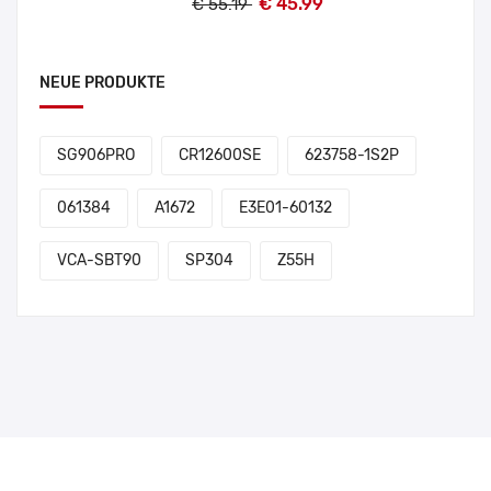
€ 45.99
€ 55.19
NEUE PRODUKTE
SG906PRO
CR12600SE
623758-1S2P
061384
A1672
E3E01-60132
VCA-SBT90
SP304
Z55H