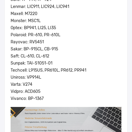
Lenmar: LIC911, LIC924, LIC941
Maxell: M7220
Monster: MSC1L
Optex: BP941, LI25, LI35
Polaroid: PR-610, PR-610L
Rayovac: RV5451
Sakar: BP-915CL, CB-915
Saft: CL-610, CL-612
Sunpak: TAI-S1051-01
Techcell: L915US, PR610L, PR612, PR941
Uniross: VP914L
Varta: V274
Vidpro: ACD605
Vivanco: BP-1367