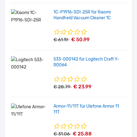
1C-P1916-SDI-25R für Xiaomi
Handheld Vacuum Cleaner 1C
€ 50.99
€ 61.19
533-000142 für Logitech Craft Y-
R0064
€ 23.99
€ 28.79
Armor-11/11T für Ulefone Armor 11
11T
€ 25.88
€ 31.06