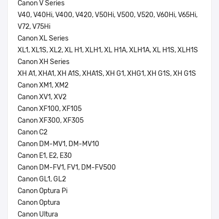
Canon V Series
V40, V40Hi, V400, V420, V50Hi, V500, V520, V60Hi, V65Hi,
V72, V75Hi
Canon XL Series
XL1, XL1S, XL2, XL H1, XLH1, XL H1A, XLH1A, XL H1S, XLH1S
Canon XH Series
XH A1, XHA1, XH A1S, XHA1S, XH G1, XHG1, XH G1S, XH G1S
Canon XM1, XM2
Canon XV1, XV2
Canon XF100, XF105
Canon XF300, XF305
Canon C2
Canon DM-MV1, DM-MV10
Canon E1, E2, E30
Canon DM-FV1, FV1, DM-FV500
Canon GL1, GL2
Canon Optura Pi
Canon Optura
Canon Ultura