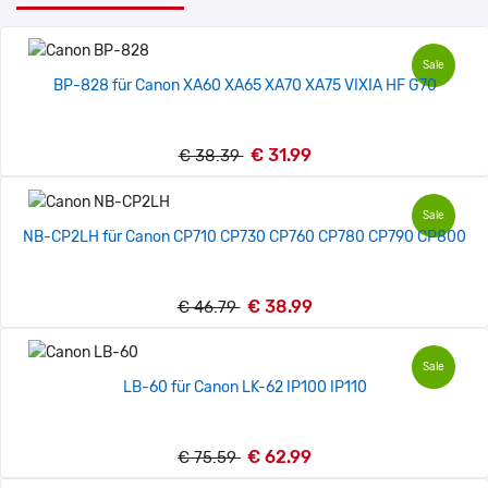
Sale
BP-828 für Canon XA60 XA65 XA70 XA75 VIXIA HF G70
€ 31.99
€ 38.39
Sale
NB-CP2LH für Canon CP710 CP730 CP760 CP780 CP790 CP800
€ 38.99
€ 46.79
Sale
LB-60 für Canon LK-62 IP100 IP110
€ 62.99
€ 75.59