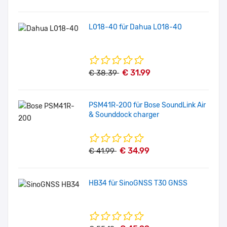
L018-40 für Dahua L018-40
€ 31.99
€ 38.39
PSM41R-200 für Bose SoundLink Air
& Sounddock charger
€ 34.99
€ 41.99
HB34 für SinoGNSS T30 GNSS