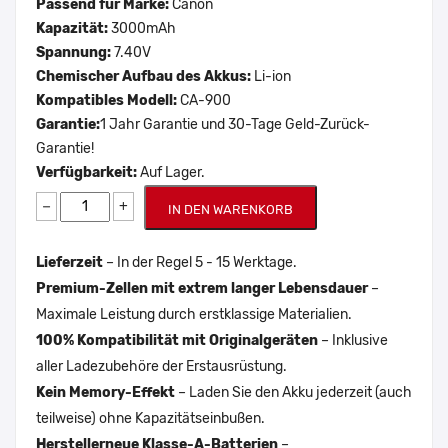
Passend für Marke:
Canon
Kapazität:
3000mAh
Spannung:
7.40V
Chemischer Aufbau des Akkus:
Li-ion
Kompatibles Modell:
CA-900
Garantie:
1 Jahr Garantie und 30-Tage Geld-Zurück-
Garantie!
Verfügbarkeit:
Auf Lager.
−
+
IN DEN WARENKORB
Lieferzeit
– In der Regel 5 - 15 Werktage.
Premium-Zellen mit extrem langer Lebensdauer
–
Maximale Leistung durch erstklassige Materialien.
100% Kompatibilität mit Originalgeräten
– Inklusive
aller Ladezubehöre der Erstausrüstung.
Kein Memory-Effekt
– Laden Sie den Akku jederzeit (auch
teilweise) ohne Kapazitätseinbußen.
Herstellerneue Klasse-A-Batterien
–