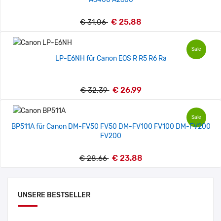
€ 25.88
€ 31.06
Sale
LP-E6NH für Canon EOS R R5 R6 Ra
€ 26.99
€ 32.39
Sale
BP511A für Canon DM-FV50 FV50 DM-FV100 FV100 DM-FV200
FV200
€ 23.88
€ 28.66
UNSERE BESTSELLER