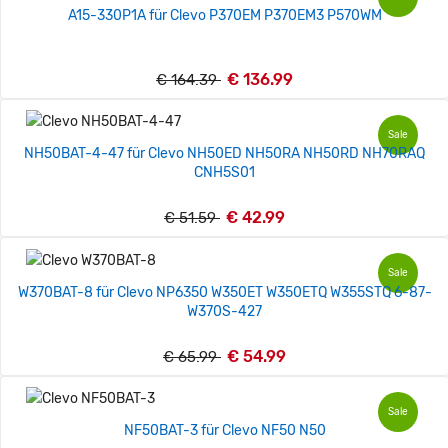
A15-330P1A für Clevo P370EM P370EM3 P570WM
€ 136.99
€ 164.39
Sale
NH50BAT-4-47 für Clevo NH50ED NH50RA NH50RD NH70RAQ
CNH5S01
€ 42.99
€ 51.59
Sale
W370BAT-8 für Clevo NP6350 W350ET W350ETQ W355STQ 6-87-
W370S-427
€ 54.99
€ 65.99
Sale
NF50BAT-3 für Clevo NF50 N50