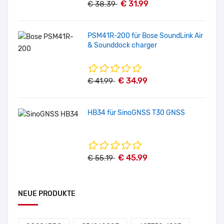
€ 31.99
€ 38.39
PSM41R-200 für Bose SoundLink Air
& Sounddock charger
€ 34.99
€ 41.99
HB34 für SinoGNSS T30 GNSS
€ 45.99
€ 55.19
NEUE PRODUKTE