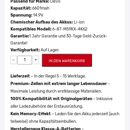
Passend für Marke:
Clevo
Kapazität:
6601mah
Spannung:
14.9V
Chemischer Aufbau des Akkus:
Li-ion
Kompatibles Modell:
6-87-M59KX-4K62
Garantie:
1 Jahr Garantie und 30-Tage Geld-Zurück-
Garantie!
Verfügbarkeit:
Auf Lager.
−
+
IN DEN WARENKORB
Lieferzeit
– In der Regel 5 - 15 Werktage.
Premium-Zellen mit extrem langer Lebensdauer
–
Maximale Leistung durch erstklassige Materialien.
100% Kompatibilität mit Originalgeräten
– Inklusive
aller Ladezubehöre der Erstausrüstung.
Kein Memory-Effekt
– Laden Sie den Akku jederzeit (auch
teilweise) ohne Kapazitätseinbußen.
Herstellerneue Klasse-A-Batterien
–