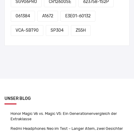
SG906PRO
CR12600SE
623758-1S2P
061384
A1672
E3E01-60132
VCA-SBT90
SP304
Z55H
UNSER BLOG
Honor Magic V6 vs. Magic V5: Ein Generationenvergleich der
Extraklasse
Redmi Headphones Neo im Test – Langer Atem, zwei Gesichter