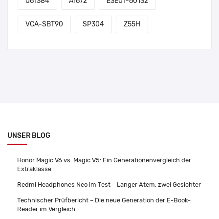
061384
A1672
E3E01-60132
VCA-SBT90
SP304
Z55H
UNSER BLOG
Honor Magic V6 vs. Magic V5: Ein Generationenvergleich der
Extraklasse
Redmi Headphones Neo im Test – Langer Atem, zwei Gesichter
Technischer Prüfbericht – Die neue Generation der E-Book-
Reader im Vergleich