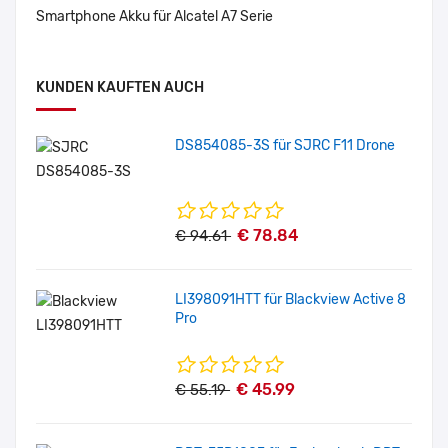
Smartphone Akku für Alcatel A7 Serie
KUNDEN KAUFTEN AUCH
DS854085-3S für SJRC F11 Drone
€ 78.84
€ 94.61
LI398091HTT für Blackview Active 8
Pro
€ 45.99
€ 55.19