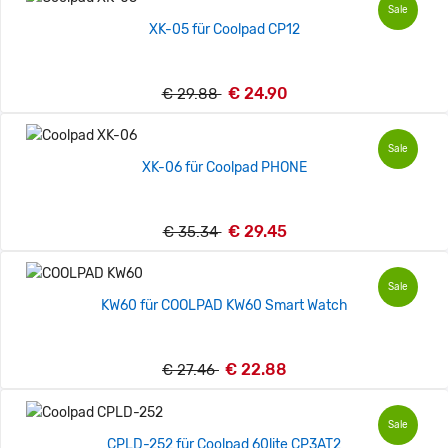
Sale
XK-05 für Coolpad CP12
€ 24.90
€ 29.88
Sale
XK-06 für Coolpad PHONE
€ 29.45
€ 35.34
Sale
KW60 für COOLPAD KW60 Smart Watch
€ 22.88
€ 27.46
Sale
CPLD-252 für Coolpad 60lite CP3AT2