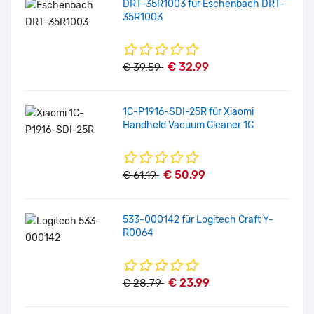
DRT-35R1003 für Eschenbach DRT-
35R1003
€ 32.99
€ 39.59
1C-P1916-SDI-25R für Xiaomi
Handheld Vacuum Cleaner 1C
€ 50.99
€ 61.19
533-000142 für Logitech Craft Y-
R0064
€ 23.99
€ 28.79