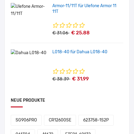
Armor-11/11T für Ulefone Armor 11
11T
€ 25.88
€ 31.06
L018-40 für Dahua L018-40
€ 31.99
€ 38.39
NEUE PRODUKTE
SG906PRO
CR12600SE
623758-1S2P