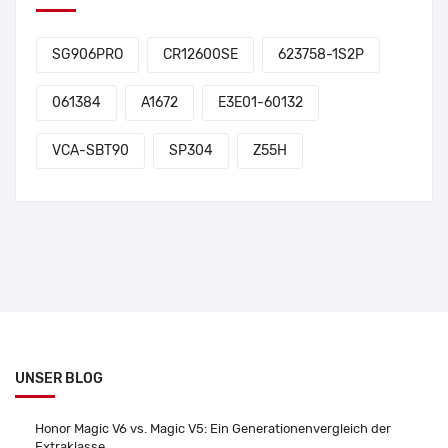
SG906PRO
CR12600SE
623758-1S2P
061384
A1672
E3E01-60132
VCA-SBT90
SP304
Z55H
UNSER BLOG
Honor Magic V6 vs. Magic V5: Ein Generationenvergleich der
Extraklasse