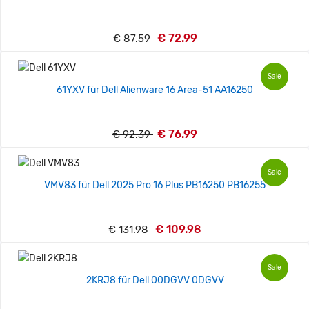
€ 72.99
€ 87.59
Sale
61YXV für Dell Alienware 16 Area-51 AA16250
€ 76.99
€ 92.39
Sale
VMV83 für Dell 2025 Pro 16 Plus PB16250 PB16255
€ 109.98
€ 131.98
Sale
2KRJ8 für Dell 00DGVV 0DGVV