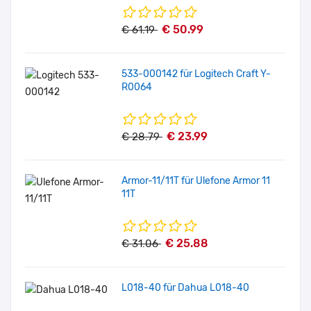
€ 50.99
€ 61.19
533-000142 für Logitech Craft Y-
R0064
€ 23.99
€ 28.79
Armor-11/11T für Ulefone Armor 11
11T
€ 25.88
€ 31.06
L018-40 für Dahua L018-40