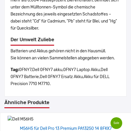
mehr als 0,004 Masseprozent Blei enthalten, befindet sich
unter dem Mülltonnen-Symbol die chemische
Bezeichnung des jeweils eingesetzten Schadstoffes –
dabei steht "Cd" für Cadmium, "Pb" steht für Blei, und "Hg"
für Quecksilber.
Der Umwelt Zuliebe
Batterien und Akkus gehören nicht in den Hausmüll.
Sie können an vielen Sammelstellen abgegeben werden.
Tag:
0FNY7,Dell 0FNY7 akku,0FNY7 Laptop Akku,Dell
0FNY7 Batterie,Dell 0FNY7 Ersatz Akku,Akku für DELL
Precision 7710 M7710.
Ähnliche Produkte
Sale
M56H5 für Dell Pro 13 Premium PA13250 14 8FKK7