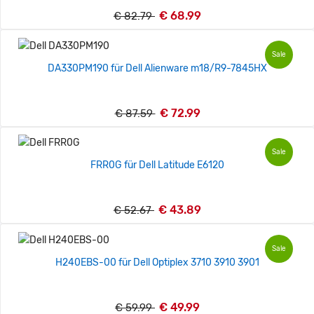
€ 68.99
€ 82.79
Sale
DA330PM190 für Dell Alienware m18/R9-7845HX
€ 72.99
€ 87.59
Sale
FRR0G für Dell Latitude E6120
€ 43.89
€ 52.67
Sale
H240EBS-00 für Dell Optiplex 3710 3910 3901
€ 49.99
€ 59.99