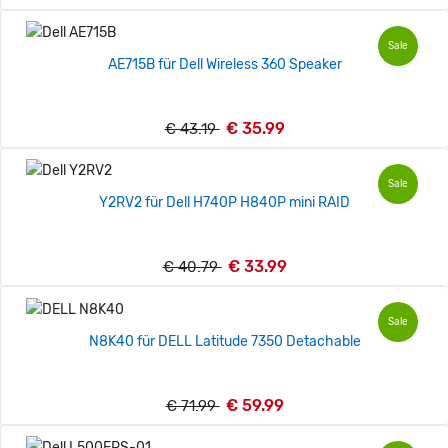
Sale
AE715B für Dell Wireless 360 Speaker
€ 35.99
€ 43.19
Sale
Y2RV2 für Dell H740P H840P mini RAID
€ 33.99
€ 40.79
Sale
N8K40 für DELL Latitude 7350 Detachable
€ 59.99
€ 71.99