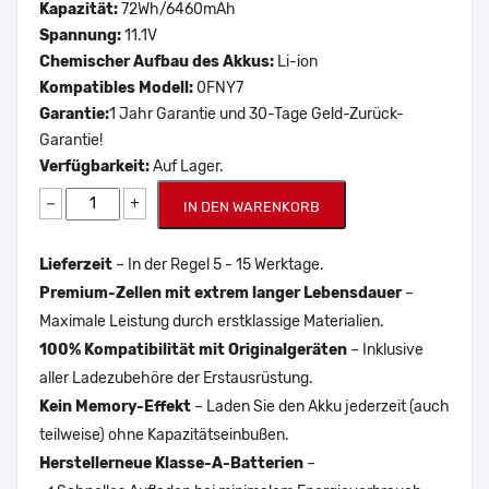
Kapazität:
72Wh/6460mAh
Spannung:
11.1V
Chemischer Aufbau des Akkus:
Li-ion
Kompatibles Modell:
0FNY7
Garantie:
1 Jahr Garantie und 30-Tage Geld-Zurück-
Garantie!
Verfügbarkeit:
Auf Lager.
−
+
IN DEN WARENKORB
Lieferzeit
– In der Regel 5 - 15 Werktage.
Premium-Zellen mit extrem langer Lebensdauer
–
Maximale Leistung durch erstklassige Materialien.
100% Kompatibilität mit Originalgeräten
– Inklusive
aller Ladezubehöre der Erstausrüstung.
Kein Memory-Effekt
– Laden Sie den Akku jederzeit (auch
teilweise) ohne Kapazitätseinbußen.
Herstellerneue Klasse-A-Batterien
–