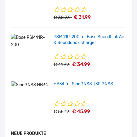
€ 31.99
€ 38.39
PSM41R-200 für Bose SoundLink Air
& Sounddock charger
€ 34.99
€ 41.99
HB34 für SinoGNSS T30 GNSS
€ 45.99
€ 55.19
NEUE PRODUKTE