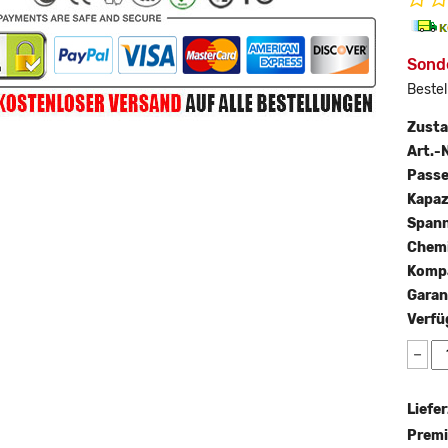
Sonde
Bestel
Zust
Art.-N
Passe
Kapaz
Span
Chemi
Kompa
Garan
Verfü
−
Liefer
Premi