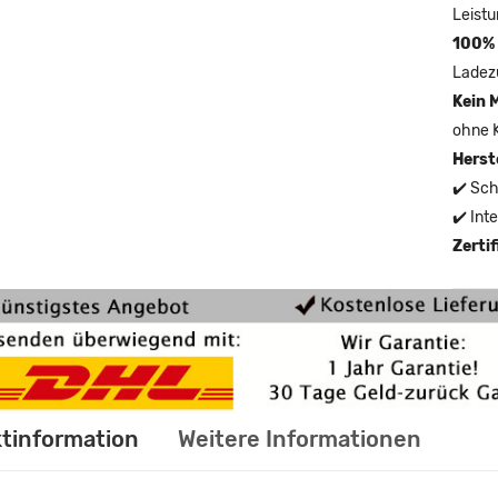
Leistu
100% 
Ladez
Kein 
ohne 
Herst
✔️ Sch
✔️ Int
Zerti
tinformation
Weitere Informationen