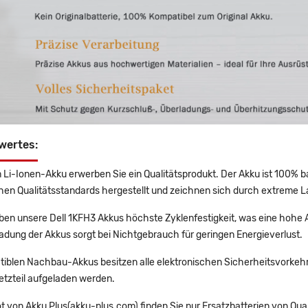
wertes:
 Li-Ionen-Akku erwerben Sie ein Qualitätsprodukt. Der Akku ist 100% b
en Qualitätsstandards hergestellt und zeichnen sich durch extreme La
en unsere Dell 1KFH3 Akkus höchste Zyklenfestigkeit, was eine hohe A
adung der Akkus sorgt bei Nichtgebrauch für geringen Energieverlust.
tiblen Nachbau-Akkus besitzen alle elektronischen Sicherheitsvorkehr
etzteil aufgeladen werden.
t von Akku Plus(akku-plus.com) finden Sie nur Ersatzbatterien von Qu