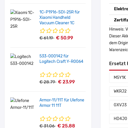
Elektr
1C-P1916-SDI-25R für
Xiaomi Handheld
Zertif
Vacuum Cleaner 1C
Hinweis: V
Dieser Akk
€ 50.99
€ 61.19
dem Origi
Warenzeich
533-000142 für
Logitech Craft Y-R0064
Ersetzt 
M5Y1K
€ 23.99
€ 28.79
WKRJ2
Armor-11/11T für Ulefone
GXVJ3
Armor 11 11T
HD4J0
€ 25.88
€ 31.06