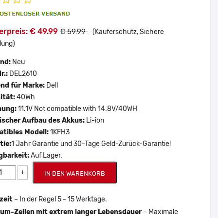
rpreis: € 49.99
€ 59.99
(Käuferschutz, Sichere
lung)
and:
Neu
r.:
DEL2610
nd für Marke:
Dell
ität:
40Wh
nung:
11.1V Not compatible with 14.8V/40WH
scher Aufbau des Akkus:
Li-ion
tibles Modell:
1KFH3
tie:
1 Jahr Garantie und 30-Tage Geld-Zurück-Garantie!
gbarkeit:
Auf Lager.
+
IN DEN WARENKORB
zeit
– In der Regel 5 - 15 Werktage.
um-Zellen mit extrem langer Lebensdauer
– Maximale