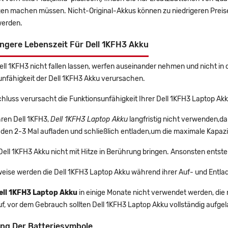
gen machen müssen. Nicht-Original-Akkus können zu niedrigeren Preise
erden.
ngere Lebenszeit Für Dell 1KFH3 Akku
Dell 1KFH3 nicht fallen lassen, werfen auseinander nehmen und nicht in 
unfähigkeit der Dell 1KFH3 Akku verursachen.
hluss verursacht die Funktionsunfähigkeit Ihrer Dell 1KFH3 Laptop Akk
Ihren Dell 1KFH3,
Dell 1KFH3 Laptop Akku
langfristig nicht verwenden,d
 den 2-3 Mal aufladen und schließlich entladen,um die maximale Kapazi
 Dell 1KFH3 Akku nicht mit Hitze in Berührung bringen. Ansonsten entste
eise werden die Dell 1KFH3 Laptop Akku während ihrer Auf- und Entla
ell 1KFH3 Laptop Akku
in einige Monate nicht verwendet werden, die n
f, vor dem Gebrauch sollten Dell 1KFH3 Laptop Akku vollständig aufge
ng Der Batteriesymbole