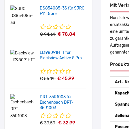
Mit Vert
DS854085-3S für SJRC
F11 Drone
Herzlich w
ersatzakk
eine umfas
€ 78.84
€ 94.61
zu garanti
Auftragser
genannten
LI398091HTT für
Blackview Active 8 Pro
Produkt
€ 45.99
€ 55.19
Art.-Nr
Kapazi
DRT-35R1003 für
Eschenbach DRT-
Spann
35R1003
Zellena
€ 32.99
€ 39.59
Passen