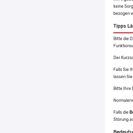
keine Sor
bezogen w
Tipps Lä
Bitte die 
Funktions
Der Kurzsc
Falls Sie 
lassen Sie
Bitte Ihre
Normalerw
Falls die
D
Störung au
Bedeutu