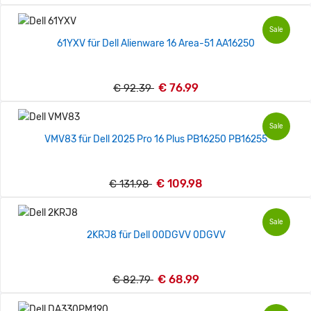
Sale
61YXV für Dell Alienware 16 Area-51 AA16250
€ 76.99
€ 92.39
Sale
VMV83 für Dell 2025 Pro 16 Plus PB16250 PB16255
€ 109.98
€ 131.98
Sale
2KRJ8 für Dell 00DGVV 0DGVV
€ 68.99
€ 82.79