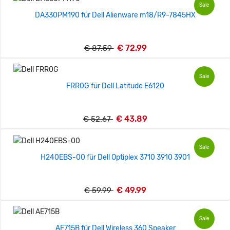
Sale
DA330PM190 für Dell Alienware m18/R9-7845HX
€ 72.99
€ 87.59
Sale
FRR0G für Dell Latitude E6120
€ 43.89
€ 52.67
Sale
H240EBS-00 für Dell Optiplex 3710 3910 3901
€ 49.99
€ 59.99
Sale
AE715B für Dell Wireless 360 Speaker