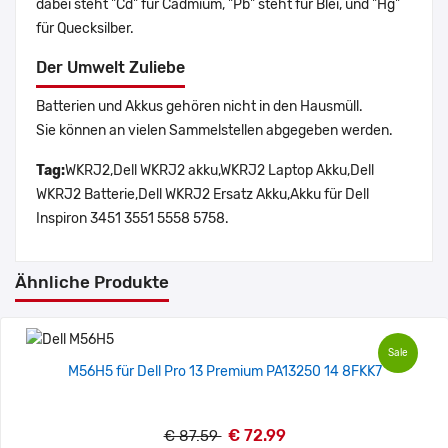
dabei steht "Cd" für Cadmium, "Pb" steht für Blei, und "Hg"
für Quecksilber.
Der Umwelt Zuliebe
Batterien und Akkus gehören nicht in den Hausmüll.
Sie können an vielen Sammelstellen abgegeben werden.
Tag:
WKRJ2,Dell WKRJ2 akku,WKRJ2 Laptop Akku,Dell
WKRJ2 Batterie,Dell WKRJ2 Ersatz Akku,Akku für Dell
Inspiron 3451 3551 5558 5758.
Ähnliche Produkte
Sale
M56H5 für Dell Pro 13 Premium PA13250 14 8FKK7
€ 72.99
€ 87.59