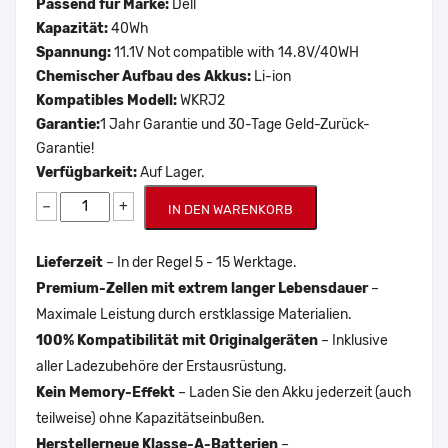
Passend für Marke:
Dell
Kapazität:
40Wh
Spannung:
11.1V Not compatible with 14.8V/40WH
Chemischer Aufbau des Akkus:
Li-ion
Kompatibles Modell:
WKRJ2
Garantie:
1 Jahr Garantie und 30-Tage Geld-Zurück-
Garantie!
Verfügbarkeit:
Auf Lager.
−
+
IN DEN WARENKORB
Lieferzeit
– In der Regel 5 - 15 Werktage.
Premium-Zellen mit extrem langer Lebensdauer
–
Maximale Leistung durch erstklassige Materialien.
100% Kompatibilität mit Originalgeräten
– Inklusive
aller Ladezubehöre der Erstausrüstung.
Kein Memory-Effekt
– Laden Sie den Akku jederzeit (auch
teilweise) ohne Kapazitätseinbußen.
Herstellerneue Klasse-A-Batterien
–