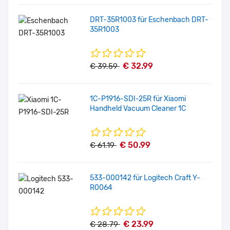
DRT-35R1003 für Eschenbach DRT-
35R1003
€ 32.99
€ 39.59
1C-P1916-SDI-25R für Xiaomi
Handheld Vacuum Cleaner 1C
€ 50.99
€ 61.19
533-000142 für Logitech Craft Y-
R0064
€ 23.99
€ 28.79