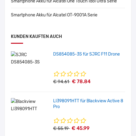
Smartphone Akku für Alcatel One Touch Idol Ultra Serie
Smartphone Akku für Alcatel OT-9001A Serie
KUNDEN KAUFTEN AUCH
DS854085-3S für SJRC F11 Drone
€ 78.84
€ 94.61
LI398091HTT für Blackview Active 8
Pro
€ 45.99
€ 55.19