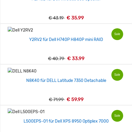
€ 35.99
€ 43.19
Sale
Y2RV2 für Dell H740P H840P mini RAID
€ 33.99
€ 40.79
Sale
N8K40 für DELL Latitude 7350 Detachable
€ 59.99
€ 71.99
Sale
L500EPS-01 für Dell XPS 8950 Optiplex 7000