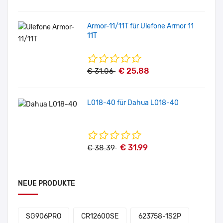
Armor-11/11T für Ulefone Armor 11
11T
€ 25.88
€ 31.06
L018-40 für Dahua L018-40
€ 31.99
€ 38.39
NEUE PRODUKTE
SG906PRO
CR12600SE
623758-1S2P