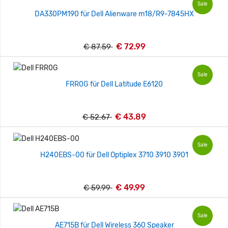
Sale
DA330PM190 für Dell Alienware m18/R9-7845HX
€ 72.99
€ 87.59
Sale
FRR0G für Dell Latitude E6120
€ 43.89
€ 52.67
Sale
H240EBS-00 für Dell Optiplex 3710 3910 3901
€ 49.99
€ 59.99
Sale
AE715B für Dell Wireless 360 Speaker