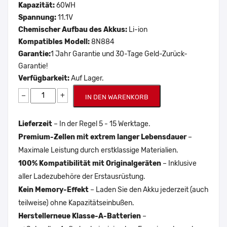
Kapazität:
60WH
Spannung:
11.1V
Chemischer Aufbau des Akkus:
Li-ion
Kompatibles Modell:
8N884
Garantie:
1 Jahr Garantie und 30-Tage Geld-Zurück-
Garantie!
Verfügbarkeit:
Auf Lager.
−
+
IN DEN WARENKORB
Lieferzeit
– In der Regel 5 - 15 Werktage.
Premium-Zellen mit extrem langer Lebensdauer
–
Maximale Leistung durch erstklassige Materialien.
100% Kompatibilität mit Originalgeräten
– Inklusive
aller Ladezubehöre der Erstausrüstung.
Kein Memory-Effekt
– Laden Sie den Akku jederzeit (auch
teilweise) ohne Kapazitätseinbußen.
Herstellerneue Klasse-A-Batterien
–