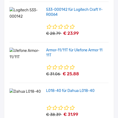
533-000142 für Logitech Craft Y-
R0064
€ 23.99
€ 28.79
Armor-11/11T für Ulefone Armor 11
11T
€ 25.88
€ 31.06
L018-40 für Dahua L018-40
€ 31.99
€ 38.39