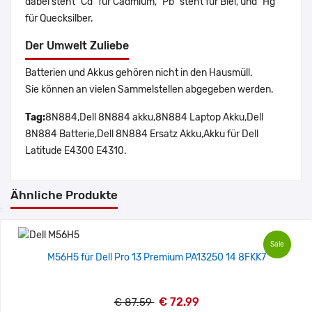
dabei steht "Cd" für Cadmium, "Pb" steht für Blei, und "Hg"
für Quecksilber.
Der Umwelt Zuliebe
Batterien und Akkus gehören nicht in den Hausmüll.
Sie können an vielen Sammelstellen abgegeben werden.
Tag:
8N884,Dell 8N884 akku,8N884 Laptop Akku,Dell
8N884 Batterie,Dell 8N884 Ersatz Akku,Akku für Dell
Latitude E4300 E4310.
Ähnliche Produkte
Sale
M56H5 für Dell Pro 13 Premium PA13250 14 8FKK7
€ 72.99
€ 87.59