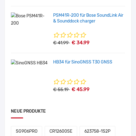
PSM41R-200 für Bose SoundLink Air
& Sounddock charger
€ 34.99
€ 41.99
HB34 für SinoGNSS T30 GNSS
€ 45.99
€ 55.19
NEUE PRODUKTE
SG906PRO
CR12600SE
623758-1S2P