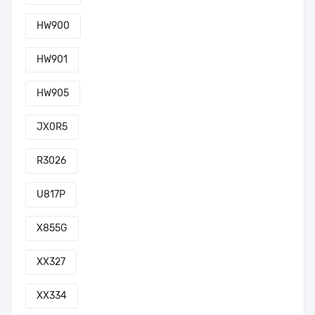
HW900
HW901
HW905
JX0R5
R3026
U817P
X855G
XX327
XX334