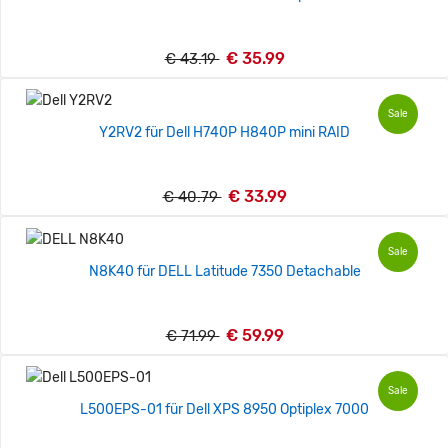
€ 35.99
€ 43.19
Sale
Y2RV2 für Dell H740P H840P mini RAID
€ 33.99
€ 40.79
Sale
N8K40 für DELL Latitude 7350 Detachable
€ 59.99
€ 71.99
Sale
L500EPS-01 für Dell XPS 8950 Optiplex 7000