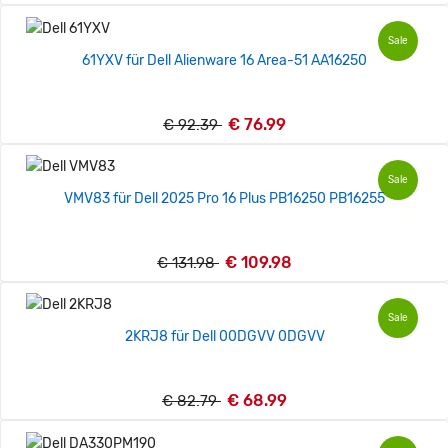
Sale
61YXV für Dell Alienware 16 Area-51 AA16250
€ 76.99
€ 92.39
Sale
VMV83 für Dell 2025 Pro 16 Plus PB16250 PB16255
€ 109.98
€ 131.98
Sale
2KRJ8 für Dell 00DGVV 0DGVV
€ 68.99
€ 82.79