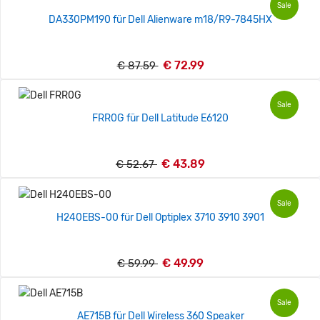
Sale
DA330PM190 für Dell Alienware m18/R9-7845HX
€ 72.99
€ 87.59
Sale
FRR0G für Dell Latitude E6120
€ 43.89
€ 52.67
Sale
H240EBS-00 für Dell Optiplex 3710 3910 3901
€ 49.99
€ 59.99
Sale
AE715B für Dell Wireless 360 Speaker