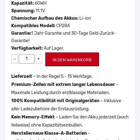
Kapazität:
60WH
Spannung:
11.1V
Chemischer Aufbau des Akkus:
Li-ion
Kompatibles Modell:
CP284
Garantie:
1 Jahr Garantie und 30-Tage Geld-Zurück-
Garantie!
Verfügbarkeit:
Auf Lager.
−
+
IN DEN WARENKORB
Lieferzeit
– In der Regel 5 - 15 Werktage.
Premium-Zellen mit extrem langer Lebensdauer
–
Maximale Leistung durch erstklassige Materialien.
100% Kompatibilität mit Originalgeräten
– Inklusive
aller Ladezubehöre der Erstausrüstung.
Kein Memory-Effekt
– Laden Sie den Akku jederzeit (auch
teilweise) ohne Kapazitätseinbußen.
Herstellerneue Klasse-A-Batterien
–