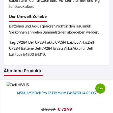
dabei steht "Cd" für Cadmium, "Pb" steht für Blei, und "Hg"
für Quecksilber.
Der Umwelt Zuliebe
Batterien und Akkus gehören nicht in den Hausmüll.
Sie können an vielen Sammelstellen abgegeben werden.
Tag:
CP284,Dell CP284 akku,CP284 Laptop Akku,Dell
CP284 Batterie,Dell CP284 Ersatz Akku,Akku für Dell
Latitude E4300 E4310.
Ähnliche Produkte
Sale
M56H5 für Dell Pro 13 Premium PA13250 14 8FKK7
€ 72.99
€ 87.59