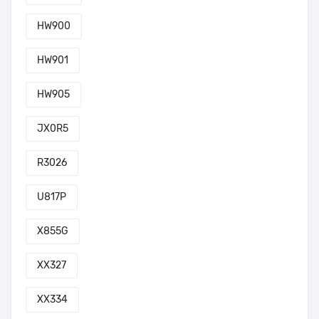
HW900
HW901
HW905
JX0R5
R3026
U817P
X855G
XX327
XX334