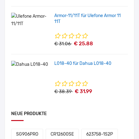
Armor-11/11T für Ulefone Armor 11
11T
€ 25.88
€ 31.06
L018-40 für Dahua L018-40
€ 31.99
€ 38.39
NEUE PRODUKTE
SG906PRO
CR12600SE
623758-1S2P