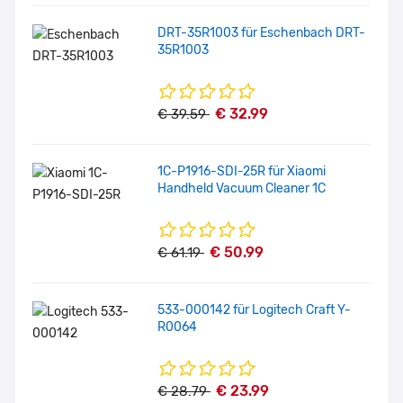
DRT-35R1003 für Eschenbach DRT-
35R1003
€ 32.99
€ 39.59
1C-P1916-SDI-25R für Xiaomi
Handheld Vacuum Cleaner 1C
€ 50.99
€ 61.19
533-000142 für Logitech Craft Y-
R0064
€ 23.99
€ 28.79