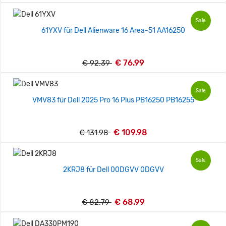
Sale
61YXV für Dell Alienware 16 Area-51 AA16250
€ 76.99
€ 92.39
Sale
VMV83 für Dell 2025 Pro 16 Plus PB16250 PB16255
€ 109.98
€ 131.98
Sale
2KRJ8 für Dell 00DGVV 0DGVV
€ 68.99
€ 82.79