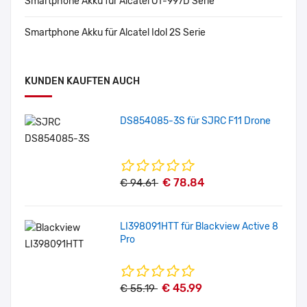
Smartphone Akku für Alcatel OT-997D Serie
Smartphone Akku für Alcatel Idol 2S Serie
KUNDEN KAUFTEN AUCH
DS854085-3S für SJRC F11 Drone
€ 78.84
€ 94.61
LI398091HTT für Blackview Active 8
Pro
€ 45.99
€ 55.19