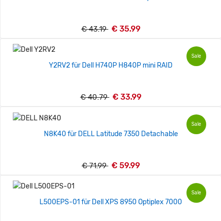
€ 35.99
€ 43.19
Sale
Y2RV2 für Dell H740P H840P mini RAID
€ 33.99
€ 40.79
Sale
N8K40 für DELL Latitude 7350 Detachable
€ 59.99
€ 71.99
Sale
L500EPS-01 für Dell XPS 8950 Optiplex 7000