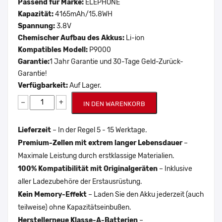
Passend für Marke:
ELEPHONE
Kapazität:
4165mAh/15.8WH
Spannung:
3.8V
Chemischer Aufbau des Akkus:
Li-ion
Kompatibles Modell:
P9000
Garantie:
1 Jahr Garantie und 30-Tage Geld-Zurück-
Garantie!
Verfügbarkeit:
Auf Lager.
−
+
IN DEN WARENKORB
Lieferzeit
– In der Regel 5 - 15 Werktage.
Premium-Zellen mit extrem langer Lebensdauer
–
Maximale Leistung durch erstklassige Materialien.
100% Kompatibilität mit Originalgeräten
– Inklusive
aller Ladezubehöre der Erstausrüstung.
Kein Memory-Effekt
– Laden Sie den Akku jederzeit (auch
teilweise) ohne Kapazitätseinbußen.
Herstellerneue Klasse-A-Batterien
–