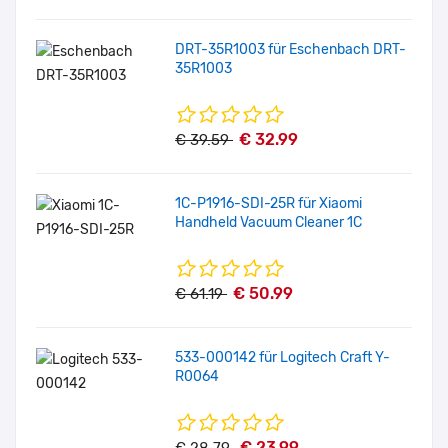
DRT-35R1003 für Eschenbach DRT-
35R1003
€ 32.99
€ 39.59
1C-P1916-SDI-25R für Xiaomi
Handheld Vacuum Cleaner 1C
€ 50.99
€ 61.19
533-000142 für Logitech Craft Y-
R0064
€ 23.99