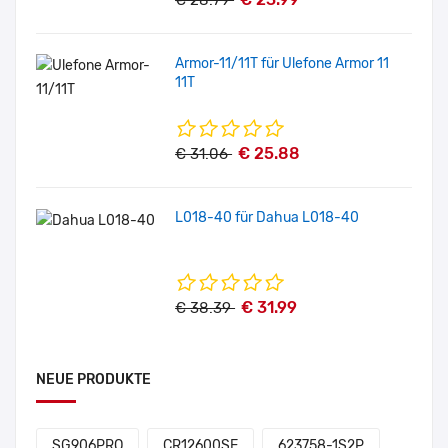
€ 28.79
Armor-11/11T für Ulefone Armor 11
11T
€ 25.88
€ 31.06
L018-40 für Dahua L018-40
€ 31.99
€ 38.39
NEUE PRODUKTE
SG906PRO
CR12600SE
623758-1S2P