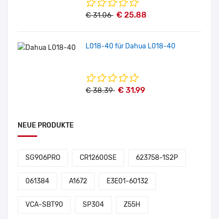
€ 25.88
€ 31.06
L018-40 für Dahua L018-40
€ 31.99
€ 38.39
NEUE PRODUKTE
SG906PRO
CR12600SE
623758-1S2P
061384
A1672
E3E01-60132
VCA-SBT90
SP304
Z55H