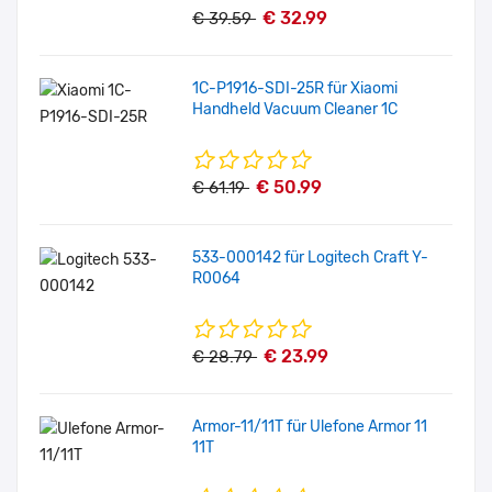
€ 32.99
€ 39.59
1C-P1916-SDI-25R für Xiaomi
Handheld Vacuum Cleaner 1C
€ 50.99
€ 61.19
533-000142 für Logitech Craft Y-
R0064
€ 23.99
€ 28.79
Armor-11/11T für Ulefone Armor 11
11T