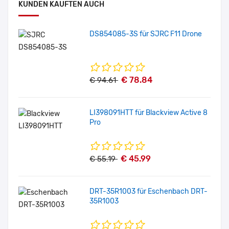
KUNDEN KAUFTEN AUCH
DS854085-3S für SJRC F11 Drone
€ 78.84
€ 94.61
LI398091HTT für Blackview Active 8
Pro
€ 45.99
€ 55.19
DRT-35R1003 für Eschenbach DRT-
35R1003