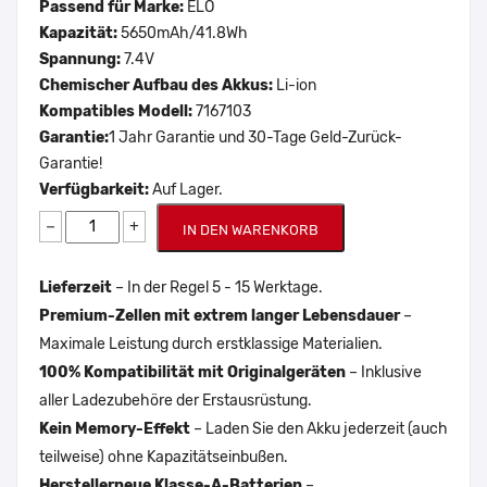
Passend für Marke:
ELO
Kapazität:
5650mAh/41.8Wh
Spannung:
7.4V
Chemischer Aufbau des Akkus:
Li-ion
Kompatibles Modell:
7167103
Garantie:
1 Jahr Garantie und 30-Tage Geld-Zurück-
Garantie!
Verfügbarkeit:
Auf Lager.
−
+
IN DEN WARENKORB
Lieferzeit
– In der Regel 5 - 15 Werktage.
Premium-Zellen mit extrem langer Lebensdauer
–
Maximale Leistung durch erstklassige Materialien.
100% Kompatibilität mit Originalgeräten
– Inklusive
aller Ladezubehöre der Erstausrüstung.
Kein Memory-Effekt
– Laden Sie den Akku jederzeit (auch
teilweise) ohne Kapazitätseinbußen.
Herstellerneue Klasse-A-Batterien
–