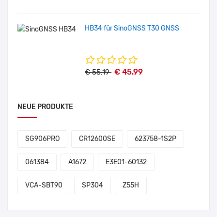
HB34 für SinoGNSS T30 GNSS
€ 45.99
€ 55.19
NEUE PRODUKTE
SG906PRO
CR12600SE
623758-1S2P
061384
A1672
E3E01-60132
VCA-SBT90
SP304
Z55H