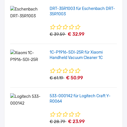
DRT-35R1003 für Eschenbach DRT-
35R1003
€ 32.99
€ 39.59
1C-P1916-SDI-25R für Xiaomi
Handheld Vacuum Cleaner 1C
€ 50.99
€ 61.19
533-000142 für Logitech Craft Y-
R0064
€ 23.99
€ 28.79