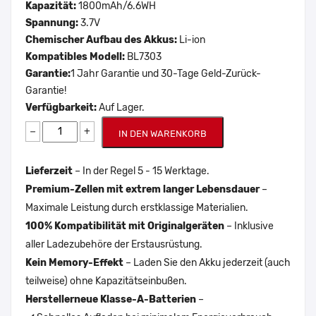
Kapazität:
1800mAh/6.6WH
Spannung:
3.7V
Chemischer Aufbau des Akkus:
Li-ion
Kompatibles Modell:
BL7303
Garantie:
1 Jahr Garantie und 30-Tage Geld-Zurück-
Garantie!
Verfügbarkeit:
Auf Lager.
−
+
IN DEN WARENKORB
Lieferzeit
– In der Regel 5 - 15 Werktage.
Premium-Zellen mit extrem langer Lebensdauer
–
Maximale Leistung durch erstklassige Materialien.
100% Kompatibilität mit Originalgeräten
– Inklusive
aller Ladezubehöre der Erstausrüstung.
Kein Memory-Effekt
– Laden Sie den Akku jederzeit (auch
teilweise) ohne Kapazitätseinbußen.
Herstellerneue Klasse-A-Batterien
–