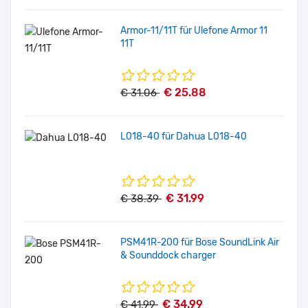
Armor-11/11T für Ulefone Armor 11
11T
€ 25.88
€ 31.06
L018-40 für Dahua L018-40
€ 31.99
€ 38.39
PSM41R-200 für Bose SoundLink Air
& Sounddock charger
€ 34.99
€ 41.99