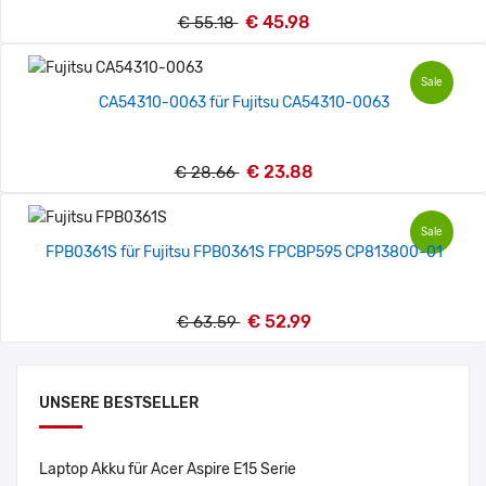
€ 45.98
€ 55.18
Sale
CA54310-0063 für Fujitsu CA54310-0063
€ 23.88
€ 28.66
Sale
FPB0361S für Fujitsu FPB0361S FPCBP595 CP813800-01
€ 52.99
€ 63.59
UNSERE BESTSELLER
Laptop Akku für Acer Aspire E15 Serie