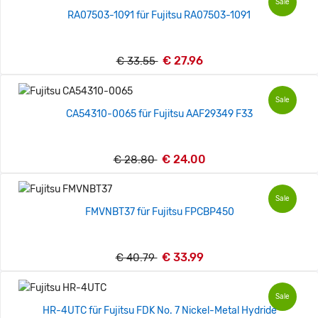
Sale
RA07503-1091 für Fujitsu RA07503-1091
€ 27.96
€ 33.55
Sale
CA54310-0065 für Fujitsu AAF29349 F33
€ 24.00
€ 28.80
Sale
FMVNBT37 für Fujitsu FPCBP450
€ 33.99
€ 40.79
Sale
HR-4UTC für Fujitsu FDK No. 7 Nickel-Metal Hydride