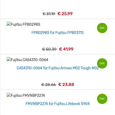
€ 25.99
€ 31.19
Sale
FPB0298S für Fujitsu FPB0311S
€ 41.99
€ 50.39
Sale
CA54310-0064 für Fujitsu Arrows M02 Tough M02
€ 23.88
€ 28.66
Sale
FMVNBP227A für Fujitsu Lifebook S904