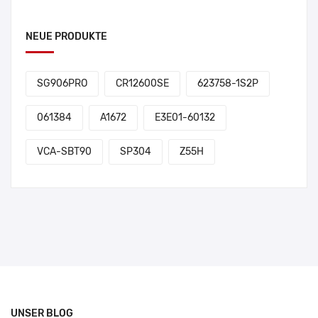
NEUE PRODUKTE
SG906PRO
CR12600SE
623758-1S2P
061384
A1672
E3E01-60132
VCA-SBT90
SP304
Z55H
UNSER BLOG