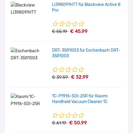
LI398091HTT für Blackview Active 8
Pro
€ 45.99
€ 55.19
DRT-35R1003 für Eschenbach DRT-
35R1003
€ 32.99
€ 39.59
1C-P1916-SDI-25R für Xiaomi
Handheld Vacuum Cleaner 1C
€ 50.99
€ 61.19