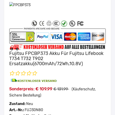
Fujitsu FPCBP373 Akku Für Fujitsu Lifebook
T734 T732 T902
Ersatzakku(6700mAh/72Wh,10.8V)
Sonderpreis: € 109.99
€ 131.99
(Käuferschutz,
Sichere Bestellung)
Zustand:
Neu
Art.-Nr.:
FUJ30N80