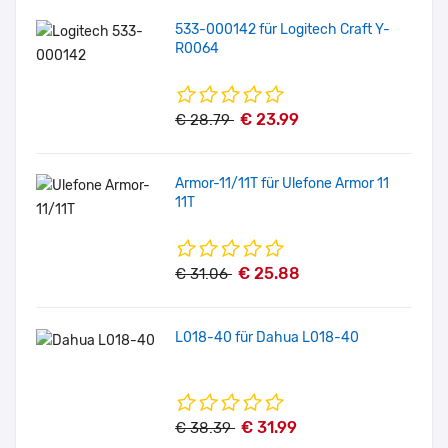
533-000142 für Logitech Craft Y-
R0064
€ 23.99
€ 28.79
Armor-11/11T für Ulefone Armor 11
11T
€ 25.88
€ 31.06
L018-40 für Dahua L018-40
€ 31.99
€ 38.39