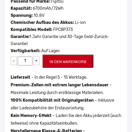
Passend für Marke:
Fujitsu
Kapazität:
6700mAh/72Wh
Spannung:
10.8V
Chemischer Aufbau des Akkus:
Li-ion
Kompatibles Modell:
FPCBP373
Garantie:
1 Jahr Garantie und 30-Tage Geld-Zurück-
Garantie!
Verfügbarkeit:
Auf Lager.
−
+
IN DEN WARENKORB
Lieferzeit
– In der Regel 5 - 15 Werktage.
Premium-Zellen mit extrem langer Lebensdauer
–
Maximale Leistung durch erstklassige Materialien.
100% Kompatibilität mit Originalgeräten
– Inklusive
aller Ladezubehöre der Erstausrüstung.
Kein Memory-Effekt
– Laden Sie den Akku jederzeit (auch
teilweise) ohne Kapazitätseinbußen.
Herstellerneue Klasse-A-Batterien
–