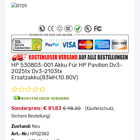
HP 530803-001 Akku Für HP Pavilion Dv3-
2025tx Dv3-2103tx
Ersatzakku(83WH,10.80V)
Sonderpreis: € 81.83
€ 98.20
(Käuferschutz,
Sichere Bestellung)
Zustand:
Neu
Art.-Nr.:
HPQ2382