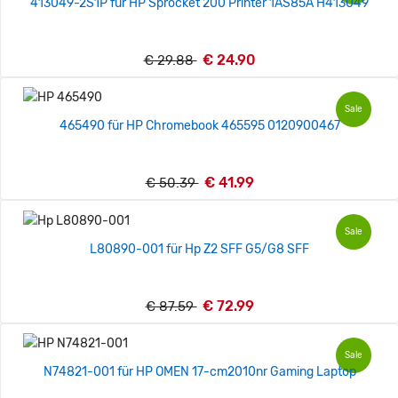
413049-2S1P für HP Sprocket 200 Printer 1AS85A H413049
€ 24.90
€ 29.88
Sale
465490 für HP Chromebook 465595 0120900467
€ 41.99
€ 50.39
Sale
L80890-001 für Hp Z2 SFF G5/G8 SFF
€ 72.99
€ 87.59
Sale
N74821-001 für HP OMEN 17-cm2010nr Gaming Laptop