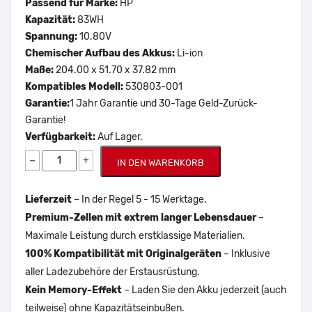
Passend für Marke:
HP
Kapazität:
83WH
Spannung:
10.80V
Chemischer Aufbau des Akkus:
Li-ion
Maße:
204.00 x 51.70 x 37.82 mm
Kompatibles Modell:
530803-001
Garantie:
1 Jahr Garantie und 30-Tage Geld-Zurück-
Garantie!
Verfügbarkeit:
Auf Lager.
−
+
IN DEN WARENKORB
Lieferzeit
– In der Regel 5 - 15 Werktage.
Premium-Zellen mit extrem langer Lebensdauer
–
Maximale Leistung durch erstklassige Materialien.
100% Kompatibilität mit Originalgeräten
– Inklusive
aller Ladezubehöre der Erstausrüstung.
Kein Memory-Effekt
– Laden Sie den Akku jederzeit (auch
teilweise) ohne Kapazitätseinbußen.