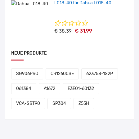
L018-40 für Dahua L018-40
€ 31.99
€ 38.39
NEUE PRODUKTE
SG906PRO
CR12600SE
623758-1S2P
061384
A1672
E3E01-60132
VCA-SBT90
SP304
Z55H