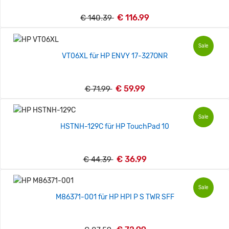
€ 116.99
€ 140.39
Sale
VT06XL für HP ENVY 17-327ONR
€ 59.99
€ 71.99
Sale
HSTNH-129C für HP TouchPad 10
€ 36.99
€ 44.39
Sale
M86371-001 für HP HPI P S TWR SFF