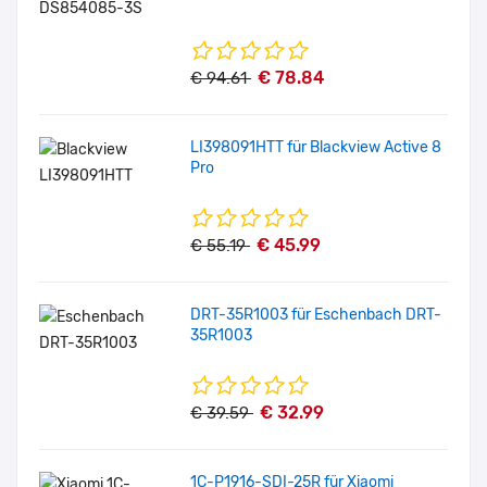
€ 78.84
€ 94.61
LI398091HTT für Blackview Active 8
Pro
€ 45.99
€ 55.19
DRT-35R1003 für Eschenbach DRT-
35R1003
€ 32.99
€ 39.59
1C-P1916-SDI-25R für Xiaomi