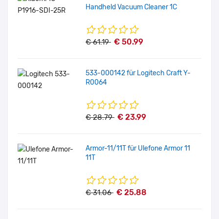
Handheld Vacuum Cleaner 1C
€ 50.99
€ 61.19
533-000142 für Logitech Craft Y-
R0064
€ 23.99
€ 28.79
Armor-11/11T für Ulefone Armor 11
11T
€ 25.88
€ 31.06