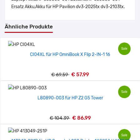
Ersatz Akku,Akku für HP Pavilion dv3-2025tx dv3-2103tx.
Ähnliche Produkte
Sale
CI04XL für HP OmniBook X Flip 2-IN-1 16
€ 57.99
€ 69.59
Sale
L80890-003 für HP Z2 G5 Tower
€ 86.99
€ 104.39
Sale