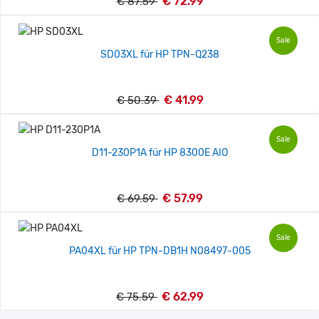
€ 72.99
€ 87.59
Sale
SD03XL für HP TPN-Q238
€ 41.99
€ 50.39
Sale
D11-230P1A für HP 8300E AIO
€ 57.99
€ 69.59
Sale
PA04XL für HP TPN-DB1H N08497-005
€ 62.99
€ 75.59