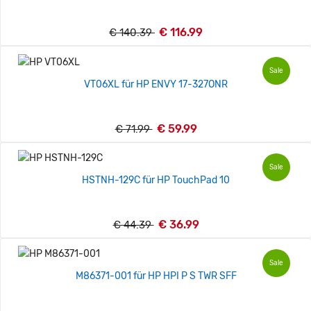
€ 116.99
€ 140.39
Sale
VT06XL für HP ENVY 17-327ONR
€ 59.99
€ 71.99
Sale
HSTNH-129C für HP TouchPad 10
€ 36.99
€ 44.39
Sale
M86371-001 für HP HPI P S TWR SFF