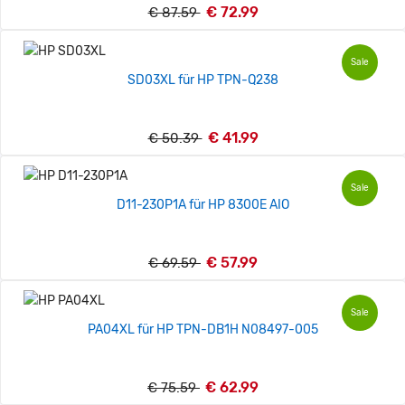
€ 72.99
€ 87.59
Sale
SD03XL für HP TPN-Q238
€ 41.99
€ 50.39
Sale
D11-230P1A für HP 8300E AIO
€ 57.99
€ 69.59
Sale
PA04XL für HP TPN-DB1H N08497-005
€ 62.99
€ 75.59