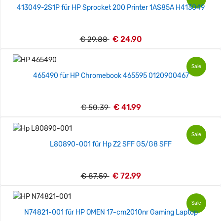
413049-2S1P für HP Sprocket 200 Printer 1AS85A H413049
€ 24.90
€ 29.88
Sale
465490 für HP Chromebook 465595 0120900467
€ 41.99
€ 50.39
Sale
L80890-001 für Hp Z2 SFF G5/G8 SFF
€ 72.99
€ 87.59
Sale
N74821-001 für HP OMEN 17-cm2010nr Gaming Laptop