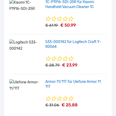
1C-P1916-SDI-25R für Xiaomi
Handheld Vacuum Cleaner 1C
€ 50.99
€ 61.19
533-000142 für Logitech Craft Y-
R0064
€ 23.99
€ 28.79
Armor-11/11T für Ulefone Armor 11
11T
€ 25.88
€ 31.06