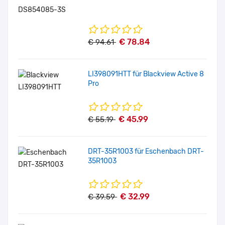
€ 78.84
€ 94.61
LI398091HTT für Blackview Active 8
Pro
€ 45.99
€ 55.19
DRT-35R1003 für Eschenbach DRT-
35R1003
€ 32.99
€ 39.59