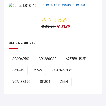
L018-40 für Dahua L018-40
€ 31.99
€ 38.39
NEUE PRODUKTE
SG906PRO
CR12600SE
623758-1S2P
061384
A1672
E3E01-60132
VCA-SBT90
SP304
Z55H