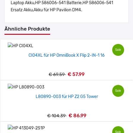
Laptop Akku,HP 586006-541 Batterie,HP 586006-541
Ersatz Akku,Akku für HP Pavilion DM4.
Ähnliche Produkte
Sale
CI04XL für HP OmniBook X Flip 2-IN-1 16
€ 57.99
€ 69.59
Sale
L80890-003 für HP Z2 G5 Tower
€ 86.99
€ 104.39
Sale