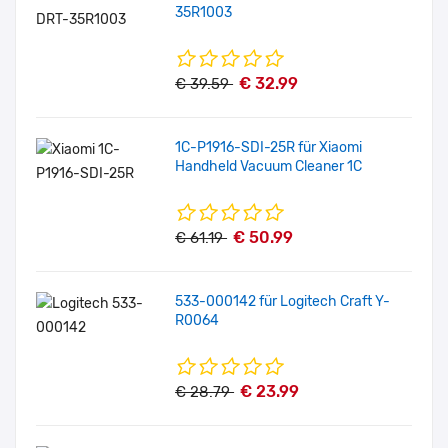
35R1003
€ 32.99
€ 39.59
1C-P1916-SDI-25R für Xiaomi
Handheld Vacuum Cleaner 1C
€ 50.99
€ 61.19
533-000142 für Logitech Craft Y-
R0064
€ 23.99
€ 28.79