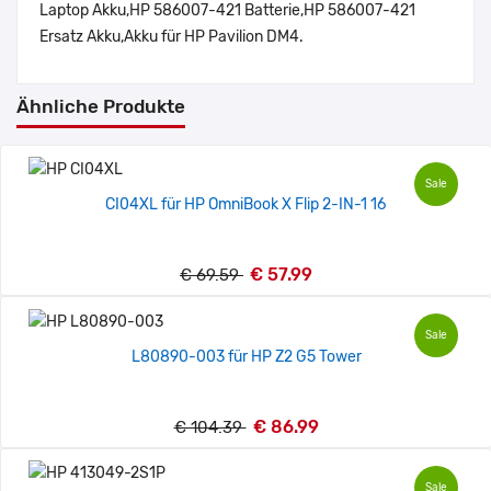
Laptop Akku,HP 586007-421 Batterie,HP 586007-421
Ersatz Akku,Akku für HP Pavilion DM4.
Ähnliche Produkte
Sale
CI04XL für HP OmniBook X Flip 2-IN-1 16
€ 57.99
€ 69.59
Sale
L80890-003 für HP Z2 G5 Tower
€ 86.99
€ 104.39
Sale