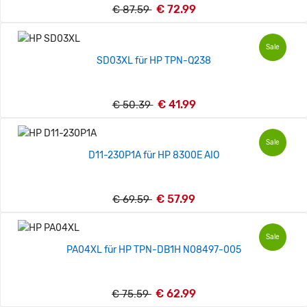
€ 72.99
€ 87.59
Sale
SD03XL für HP TPN-Q238
€ 41.99
€ 50.39
Sale
D11-230P1A für HP 8300E AIO
€ 57.99
€ 69.59
Sale
PA04XL für HP TPN-DB1H N08497-005
€ 62.99
€ 75.59