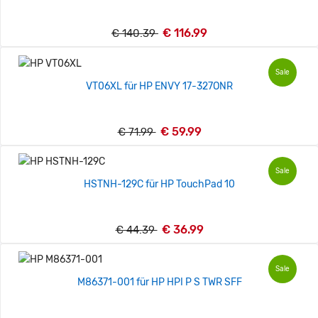
€ 116.99
€ 140.39
Sale
VT06XL für HP ENVY 17-327ONR
€ 59.99
€ 71.99
Sale
HSTNH-129C für HP TouchPad 10
€ 36.99
€ 44.39
Sale
M86371-001 für HP HPI P S TWR SFF