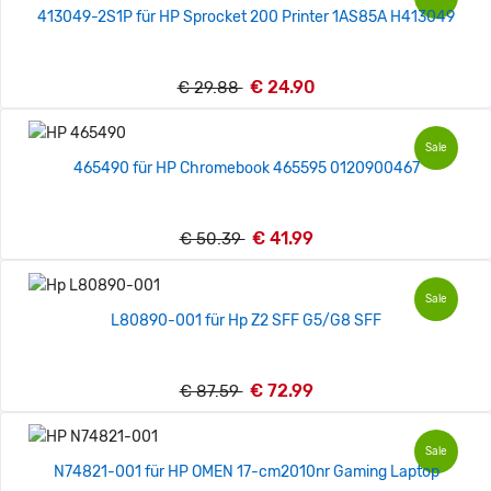
413049-2S1P für HP Sprocket 200 Printer 1AS85A H413049
€ 24.90
€ 29.88
Sale
465490 für HP Chromebook 465595 0120900467
€ 41.99
€ 50.39
Sale
L80890-001 für Hp Z2 SFF G5/G8 SFF
€ 72.99
€ 87.59
Sale
N74821-001 für HP OMEN 17-cm2010nr Gaming Laptop