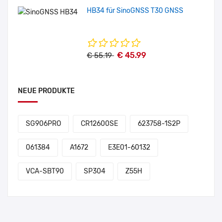
HB34 für SinoGNSS T30 GNSS
€ 45.99
€ 55.19
NEUE PRODUKTE
SG906PRO
CR12600SE
623758-1S2P
061384
A1672
E3E01-60132
VCA-SBT90
SP304
Z55H