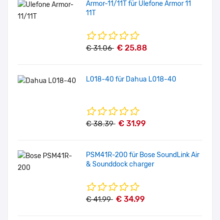
Armor-11/11T für Ulefone Armor 11
11T
€ 25.88
€ 31.06
L018-40 für Dahua L018-40
€ 31.99
€ 38.39
PSM41R-200 für Bose SoundLink Air
& Sounddock charger
€ 34.99
€ 41.99