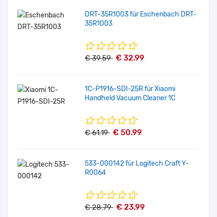
DRT-35R1003 für Eschenbach DRT-
35R1003
€ 32.99
€ 39.59
1C-P1916-SDI-25R für Xiaomi
Handheld Vacuum Cleaner 1C
€ 50.99
€ 61.19
533-000142 für Logitech Craft Y-
R0064
€ 23.99
€ 28.79