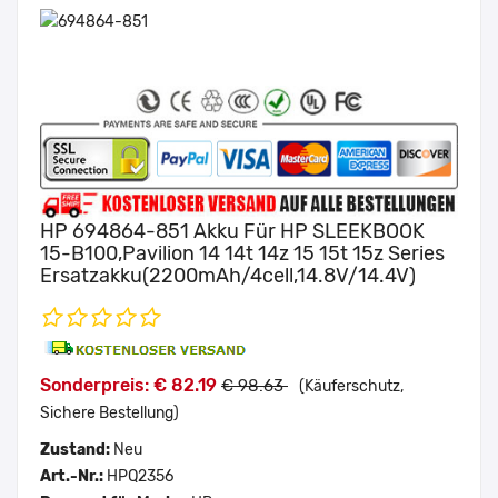
HP 694864-851 Akku Für HP SLEEKBOOK
15-B100,Pavilion 14 14t 14z 15 15t 15z Series
Ersatzakku(2200mAh/4cell,14.8V/14.4V)
Sonderpreis: € 82.19
€ 98.63
(Käuferschutz,
Sichere Bestellung)
Zustand:
Neu
Art.-Nr.:
HPQ2356