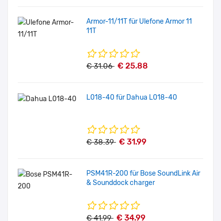
Armor-11/11T für Ulefone Armor 11
11T
€ 25.88
€ 31.06
L018-40 für Dahua L018-40
€ 31.99
€ 38.39
PSM41R-200 für Bose SoundLink Air
& Sounddock charger
€ 34.99
€ 41.99