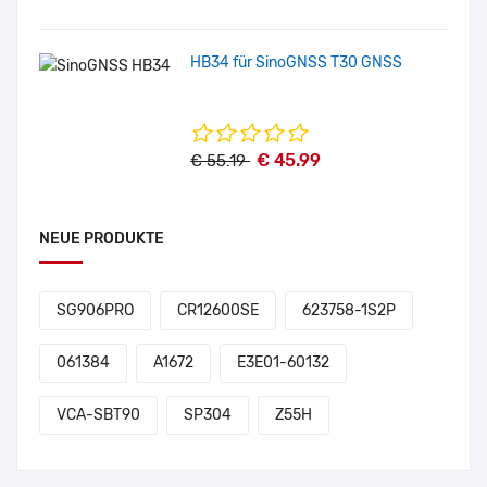
HB34 für SinoGNSS T30 GNSS
€ 45.99
€ 55.19
NEUE PRODUKTE
SG906PRO
CR12600SE
623758-1S2P
061384
A1672
E3E01-60132
VCA-SBT90
SP304
Z55H