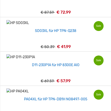
€ 72.99
€ 87.59
Sale
SD03XL für HP TPN-Q238
€ 41.99
€ 50.39
Sale
D11-230P1A für HP 8300E AIO
€ 57.99
€ 69.59
Sale
PA04XL für HP TPN-DB1H N08497-005