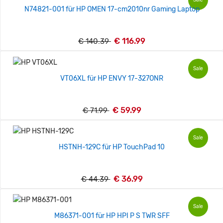
N74821-001 für HP OMEN 17-cm2010nr Gaming Laptop
€ 116.99
€ 140.39
Sale
VT06XL für HP ENVY 17-327ONR
€ 59.99
€ 71.99
Sale
HSTNH-129C für HP TouchPad 10
€ 36.99
€ 44.39
Sale
M86371-001 für HP HPI P S TWR SFF