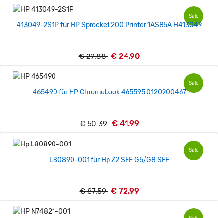
Sale
413049-2S1P für HP Sprocket 200 Printer 1AS85A H413049
€ 24.90
€ 29.88
Sale
465490 für HP Chromebook 465595 0120900467
€ 41.99
€ 50.39
Sale
L80890-001 für Hp Z2 SFF G5/G8 SFF
€ 72.99
€ 87.59
Sale