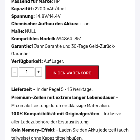
Passend für Marke:
HP
Kapazität:
2200mAh/4cell
Spannung:
14.8V/14.4V
Chemischer Aufbau des Akkus:
li-ion
Maße:
NULL
Kompatibles Modell:
694864-851
Garantie:
1 Jahr Garantie und 30-Tage Geld-Zurück-
Garantie!
Verfügbarkeit:
Auf Lager.
−
+
IN DEN WARENKORB
Lieferzeit
– In der Regel 5 - 15 Werktage.
Premium-Zellen mit extrem langer Lebensdauer
–
Maximale Leistung durch erstklassige Materialien.
100% Kompatibilität mit Originalgeräten
– Inklusive
aller Ladezubehöre der Erstausrüstung.
Kein Memory-Effekt
– Laden Sie den Akku jederzeit (auch
teilweise) ohne Kapazitätseinbußen.