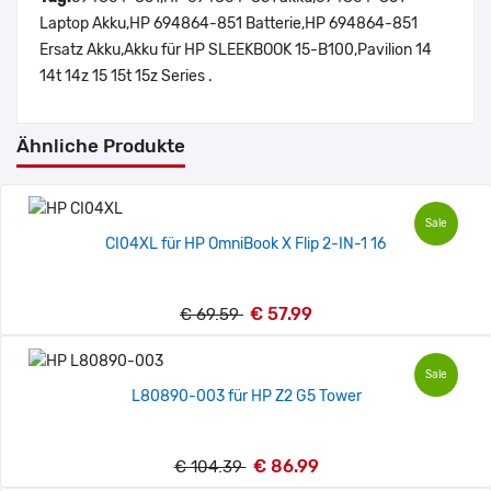
Laptop Akku,HP 694864-851 Batterie,HP 694864-851
Ersatz Akku,Akku für HP SLEEKBOOK 15-B100,Pavilion 14
14t 14z 15 15t 15z Series .
Ähnliche Produkte
Sale
CI04XL für HP OmniBook X Flip 2-IN-1 16
€ 57.99
€ 69.59
Sale
L80890-003 für HP Z2 G5 Tower
€ 86.99
€ 104.39