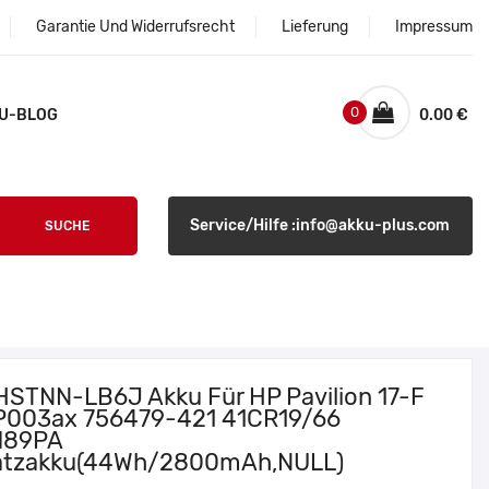
Garantie Und Widerrufsrecht
Lieferung
Impressum
0
U-BLOG
0.00 €
Service/Hilfe :info@akku-plus.com
SUCHE
HSTNN-LB6J Akku Für HP Pavilion 17-F
P003ax 756479-421 41CR19/66
M89PA
atzakku(44Wh/2800mAh,NULL)