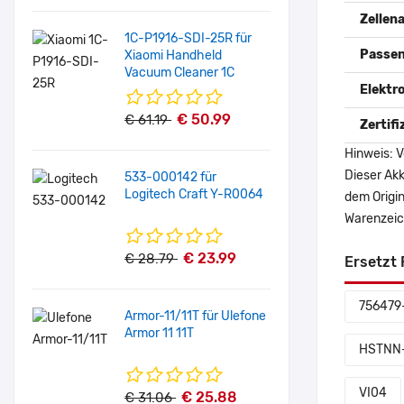
Zellena
1C-P1916-SDI-25R für
Passen
Xiaomi Handheld
Vacuum Cleaner 1C
Elektr
€ 50.99
€ 61.19
Zertif
Hinweis: V
Dieser Akk
533-000142 für
Logitech Craft Y-R0064
dem Origi
Warenzeich
€ 23.99
€ 28.79
Ersetzt 
756479
Armor-11/11T für Ulefone
Armor 11 11T
HSTNN
VI04
€ 25.88
€ 31.06