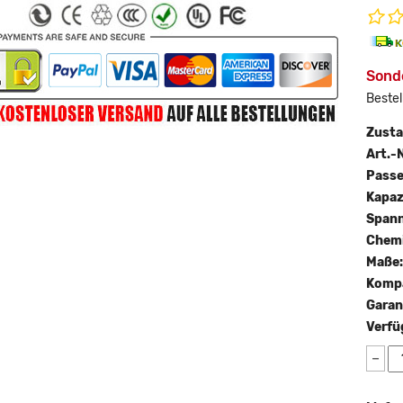
Sond
Bestel
Zust
Art.-N
Passe
Kapaz
Span
Chemi
Maße
Kompa
Garan
Verfü
−