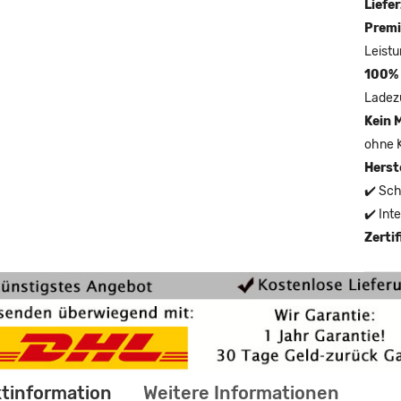
Liefer
Premi
Leistu
100% 
Ladez
Kein 
ohne 
Herst
✔️ Sch
✔️ Int
Zerti
tinformation
Weitere Informationen