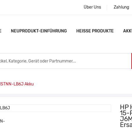
Über Uns
Zahlung
E
NEUPRODUKT-EINFÜHRUNG
HEISSE PRODUKTE
AKK
STNN-LB6J Akku
HP 
15-
J6
Ers