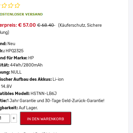
erpreis: € 57.00
€ 68.40
(Käuferschutz, Sichere
lung)
and:
Neu
r.:
HPQ2325
nd für Marke:
HP
ität:
44Wh/2800mAh
nung:
NULL
scher Aufbau des Akkus:
Li-ion
:
14.8V
tibles Modell:
HSTNN-LB6J
tie:
1 Jahr Garantie und 30-Tage Geld-Zurück-Garantie!
gbarkeit:
Auf Lager.
+
IN DEN WARENKORB