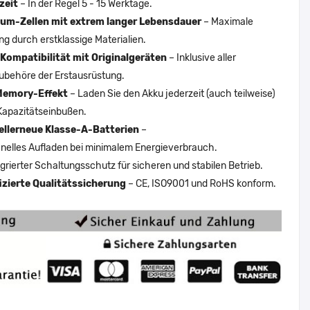
zeit
– In der Regel 5 - 15 Werktage.
um-Zellen mit extrem langer Lebensdauer
– Maximale
ng durch erstklassige Materialien.
Kompatibilität mit Originalgeräten
– Inklusive aller
ubehöre der Erstausrüstung.
Memory-Effekt
– Laden Sie den Akku jederzeit (auch teilweise)
Kapazitätseinbußen.
ellerneue Klasse-A-Batterien
–
nelles Aufladen bei minimalem Energieverbrauch.
egrierter Schaltungsschutz für sicheren und stabilen Betrieb.
fizierte Qualitätssicherung
– CE, ISO9001 und RoHS konform.