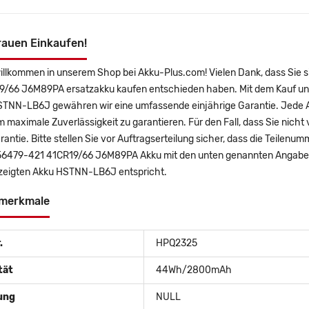
rauen Einkaufen!
willkommen in unserem Shop bei Akku-Plus.com! Vielen Dank, dass Sie 
9/66 J6M89PA ersatzakku kaufen entschieden haben. Mit dem Kauf unse
STNN-LB6J gewähren wir eine umfassende einjährige Garantie. Jede Ak
m maximale Zuverlässigkeit zu garantieren. Für den Fall, dass Sie nicht 
antie. Bitte stellen Sie vor Auftragserteilung sicher, dass die Teilenu
6479-421 41CR19/66 J6M89PA Akku mit den unten genannten Angaben 
ezeigten Akku HSTNN-LB6J entspricht.
merkmale
.
HPQ2325
tät
44Wh/2800mAh
ung
NULL