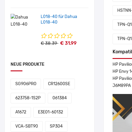
HSTNN
L018-40 für Dahua
L018-40
TPN-Q
TPN-Q
€ 31.99
€ 38.39
Kompati
NEUE PRODUKTE
HP Pavilio
HP Envy 
HP Pavili
SG906PRO
CR12600SE
J6M89PA
623758-1S2P
061384
A1672
E3E01-60132
VCA-SBT90
SP304