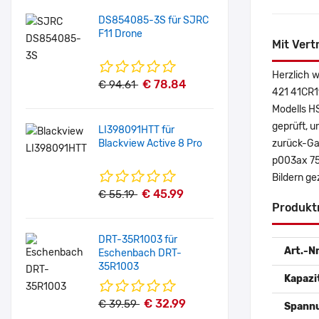
DS854085-3S für SJRC
F11 Drone
Mit Vert
Herzlich 
€ 78.84
€ 94.61
421 41CR1
Modells H
geprüft, u
LI398091HTT für
Blackview Active 8 Pro
zurück-Gar
p003ax 75
Bildern g
€ 45.99
€ 55.19
Produkt
DRT-35R1003 für
Art.-Nr
Eschenbach DRT-
35R1003
Kapazi
€ 32.99
€ 39.59
Spann