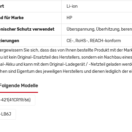
rt
Li-ion
d für Marke
HP
onischer Schutz verwendet
Überspannung, Überhitzung, berent
izierungen
CE-, RoHS-, REACH-konform
ergewissern Sie sich, dass das von Ihnen bestellte Produkt mit der Mar
u ist kein Original-Ersatzteil des Herstellers, sondern ein Nachbau ei
nal-Akku und kann mit dem Original-Ladegerät / -Netzteil geladen wer
en sind Eigentum des jeweiligen Herstellers und dienen lediglich der ei
Folgende Modelle
-421(41CR19/66)
-LB6J