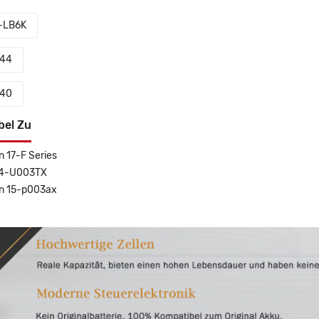
-LB6K
144
140
bel Zu
n 17-F Series
14-U003TX
on 15-p003ax