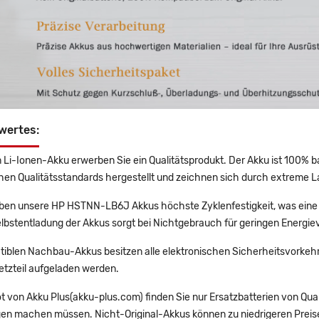
wertes:
 Li-Ionen-Akku erwerben Sie ein Qualitätsprodukt. Der Akku ist 100% b
en Qualitätsstandards hergestellt und zeichnen sich durch extreme La
en unsere HP HSTNN-LB6J Akkus höchste Zyklenfestigkeit, was eine 
lbstentladung der Akkus sorgt bei Nichtgebrauch für geringen Energiev
tiblen Nachbau-Akkus besitzen alle elektronischen Sicherheitsvorkehr
etzteil aufgeladen werden.
t von Akku Plus(akku-plus.com) finden Sie nur Ersatzbatterien von Qu
gen machen müssen. Nicht-Original-Akkus können zu niedrigeren Preise