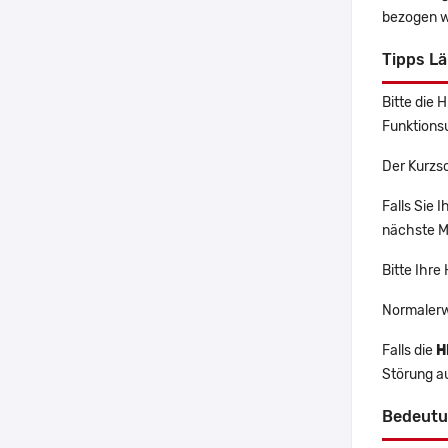
bezogen w
Tipps L
Bitte die 
Funktions
Der Kurzs
Falls Sie
nächste Ma
Bitte Ihre
Normalerw
Falls die
H
Störung a
Bedeutu