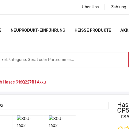
Über Uns
Zahlung
E
NEUPRODUKT-EINFÜHRUNG
HEISSE PRODUKTE
AKK
 Hasee 916Q2271H Akku
Has
CP5
Ers