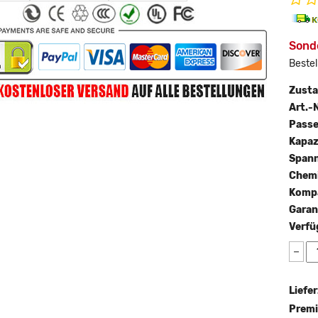
Sond
Bestel
Zust
Art.-N
Passe
Kapaz
Span
Chemi
Kompa
Garan
Verfü
−
Liefer
Premi