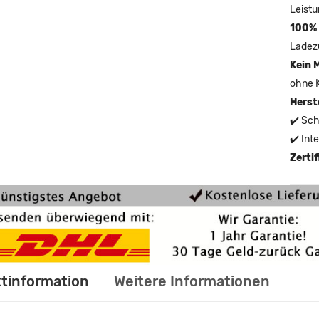
Leistu
100% 
Ladez
Kein 
ohne 
Herst
✔️ Sch
✔️ Int
Zerti
tinformation
Weitere Informationen