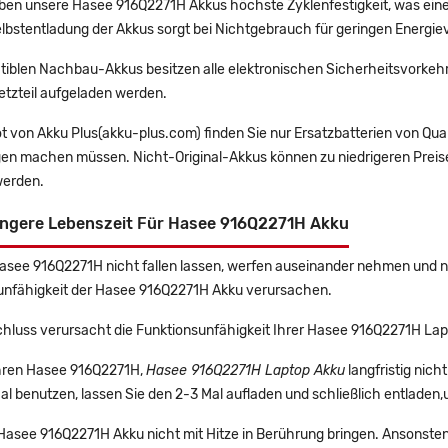
en unsere Hasee 916Q2271H Akkus höchste Zyklenfestigkeit, was eine
lbstentladung der Akkus sorgt bei Nichtgebrauch für geringen Energiev
tiblen Nachbau-Akkus besitzen alle elektronischen Sicherheitsvorkehr
etzteil aufgeladen werden.
t von Akku Plus(akku-plus.com) finden Sie nur Ersatzbatterien von Qu
gen machen müssen. Nicht-Original-Akkus können zu niedrigeren Preise
erden.
ängere Lebenszeit Für Hasee 916Q2271H Akku
Hasee 916Q2271H nicht fallen lassen, werfen auseinander nehmen und nic
unfähigkeit der Hasee 916Q2271H Akku verursachen.
chluss verursacht die Funktionsunfähigkeit Ihrer Hasee 916Q2271H Lap
 Ihren Hasee 916Q2271H,
Hasee 916Q2271H Laptop Akku
langfristig nic
l benutzen, lassen Sie den 2-3 Mal aufladen und schließlich entladen,
 Hasee 916Q2271H Akku nicht mit Hitze in Berührung bringen. Ansonsten