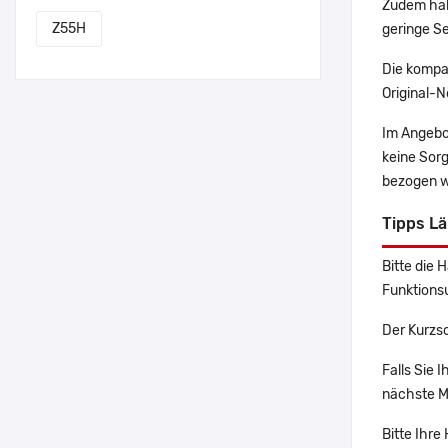
Zudem hab
Z55H
geringe Se
Die kompa
Original-N
Im Angebo
keine Sor
bezogen w
Tipps L
Bitte die 
Funktions
Der Kurzs
Falls Sie
nächste Ma
Bitte Ihre