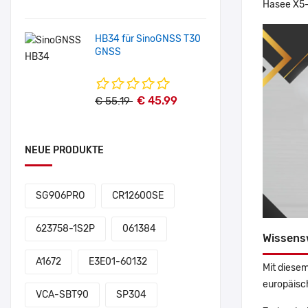
Hasee X5
HB34 für SinoGNSS T30
GNSS
€ 45.99
€ 55.19
NEUE PRODUKTE
SG906PRO
CR12600SE
623758-1S2P
061384
Wissens
A1672
E3E01-60132
Mit diesem
europäisch
VCA-SBT90
SP304