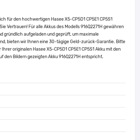
e sich für den hochwertigen Hasee X5-CP5D1 CP5E1 CP5S1
Sie Vertrauen! Für alle Akkus des Modells 916Q2271H gewähren
nd gründlich aufgeladen und geprüft, um maximale
sind, bieten wir Ihnen eine 30-tägige Geld-zurück-Garantie. Bitte
er Ihrer originalen Hasee X5-CP5D1 CP5E1 CP5S1 Akku mit den
f den Bildern gezeigten Akku 916Q2271H entspricht.