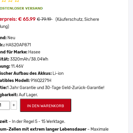
erpreis: € 65.99
€ 79.19
(Käuferschutz, Sichere
lung)
and:
Neu
r.:
HAS20AP871
nd für Marke:
Hasee
ität:
3320mAh/38.04Wh
nung:
11.46V
scher Aufbau des Akkus:
Li-ion
tibles Modell:
916Q2271H
tie:
1 Jahr Garantie und 30-Tage Geld-Zurück-Garantie!
gbarkeit:
Auf Lager.
+
IN DEN WARENKORB
zeit
– In der Regel 5 - 15 Werktage.
um-Zellen mit extrem langer Lebensdauer
– Maximale