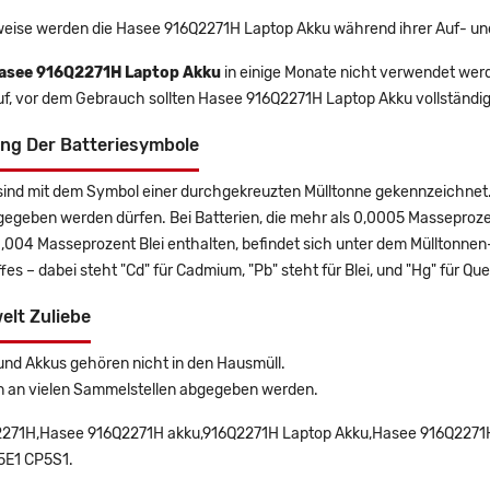
eise werden die Hasee 916Q2271H Laptop Akku während ihrer Auf- un
asee 916Q2271H Laptop Akku
in einige Monate nicht verwendet werde
uf, vor dem Gebrauch sollten Hasee 916Q2271H Laptop Akku vollständi
ng Der Batteriesymbole
sind mit dem Symbol einer durchgekreuzten Mülltonne gekennzeichnet. 
gegeben werden dürfen. Bei Batterien, die mehr als 0,0005 Masseproz
0,004 Masseprozent Blei enthalten, befindet sich unter dem Mülltonn
es – dabei steht "Cd" für Cadmium, "Pb" steht für Blei, und "Hg" für Que
elt Zuliebe
und Akkus gehören nicht in den Hausmüll.
n an vielen Sammelstellen abgegeben werden.
271H,Hasee 916Q2271H akku,916Q2271H Laptop Akku,Hasee 916Q2271H 
5E1 CP5S1.