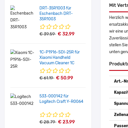
Mit Vert
DRT-35R1003 für
Eschenbach DRT-
Herzlich 
35R1003
ersatzakk
wir eine u
€ 32.99
€ 39.59
Zuverlässi
stellen Si
unten gen
1C-P1916-SDI-25R für
Xiaomi Handheld
Vacuum Cleaner 1C
Produkt
€ 50.99
€ 61.19
Art.-Nr
Kapazi
533-000142 für
Logitech Craft Y-R0064
Spann
Zellena
€ 23.99
€ 28.79
Passen