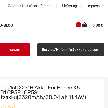
Garantie Und Widerrufsrecht
Lieferung
Impressum
0
U-BLOG
0.00 €
Service/Hilfe :info@akku-plus.com
SUCHE
ee 916Q2271H Akku Für Hasee X5-
D1 CP5E1 CP5S1
atzakku(3320mAh/38.04Wh,11.46V)