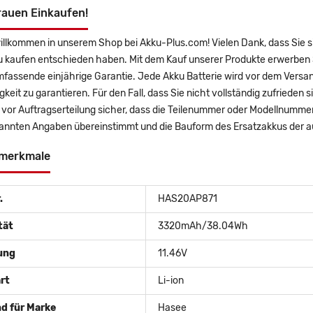
rauen Einkaufen!
willkommen in unserem Shop bei Akku-Plus.com! Vielen Dank, dass Si
u kaufen entschieden haben. Mit dem Kauf unserer Produkte erwerben 
mfassende einjährige Garantie. Jede Akku Batterie wird vor dem Versa
gkeit zu garantieren. Für den Fall, dass Sie nicht vollständig zufrieden 
e vor Auftragserteilung sicher, dass die Teilenummer oder Modellnumm
annten Angaben übereinstimmt und die Bauform des Ersatzakkus der au
merkmale
.
HAS20AP871
tät
3320mAh/38.04Wh
ung
11.46V
rt
Li-ion
d für Marke
Hasee