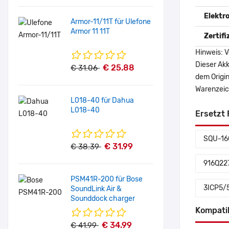
Elektr
Armor-11/11T für Ulefone
Armor 11 11T
Zertif
Hinweis: V
Dieser Akk
€ 25.88
€ 31.06
dem Origi
Warenzeich
L018-40 für Dahua
L018-40
Ersetzt 
SQU-16
€ 31.99
€ 38.39
916Q22
PSM41R-200 für Bose
3ICP5/
SoundLink Air &
Sounddock charger
Kompati
€ 34.99
€ 41.99