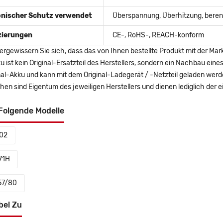
onischer Schutz verwendet
Überspannung, Überhitzung, berent
izierungen
CE-, RoHS-, REACH-konform
ergewissern Sie sich, dass das von Ihnen bestellte Produkt mit der Mar
u ist kein Original-Ersatzteil des Herstellers, sondern ein Nachbau ei
nal-Akku und kann mit dem Original-Ladegerät / -Netzteil geladen wer
en sind Eigentum des jeweiligen Herstellers und dienen lediglich der ei
Folgende Modelle
02
71H
57/80
bel Zu