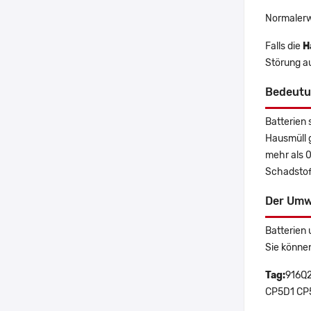
Normalerw
Falls die
H
Störung a
Bedeutu
Batterien 
Hausmüll 
mehr als 
Schadstoff
Der Umw
Batterien 
Sie könne
Tag:
916Q2
CP5D1 CP