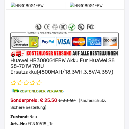
Huawei HB3080G1EBW Akku Für HuaWei S8
S8-701W 701U
Ersatzakku(4800MAH/18.3WH,3.8V/4.35V)
Sonderpreis: € 25.50
€ 30.60
(Käuferschutz,
Sichere Bestellung)
Zustand:
Neu
Art.-Nr.:
ECN10518_Te