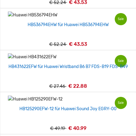
€ 43.53
€ 52.24
Sale
HB536794EHW für Huawei HB536794EHW
€ 43.53
€ 52.24
Sale
HB431622EFW für Huawei Wristband B6 B7 FDS-B19 FDS-B49
€ 22.88
€ 27.46
Sale
HB125290EFW-12 für Huawei Sound Joy EGRY-00
€ 40.99
€ 49.19