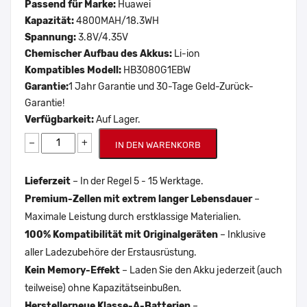
Passend für Marke:
Huawei
Kapazität:
4800MAH/18.3WH
Spannung:
3.8V/4.35V
Chemischer Aufbau des Akkus:
Li-ion
Kompatibles Modell:
HB3080G1EBW
Garantie:
1 Jahr Garantie und 30-Tage Geld-Zurück-
Garantie!
Verfügbarkeit:
Auf Lager.
−
+
IN DEN WARENKORB
Lieferzeit
– In der Regel 5 - 15 Werktage.
Premium-Zellen mit extrem langer Lebensdauer
–
Maximale Leistung durch erstklassige Materialien.
100% Kompatibilität mit Originalgeräten
– Inklusive
aller Ladezubehöre der Erstausrüstung.
Kein Memory-Effekt
– Laden Sie den Akku jederzeit (auch
teilweise) ohne Kapazitätseinbußen.
Herstellerneue Klasse-A-Batterien
–