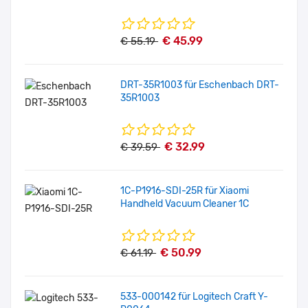
€ 45.99
€ 55.19
DRT-35R1003 für Eschenbach DRT-
35R1003
€ 32.99
€ 39.59
1C-P1916-SDI-25R für Xiaomi
Handheld Vacuum Cleaner 1C
€ 50.99
€ 61.19
533-000142 für Logitech Craft Y-