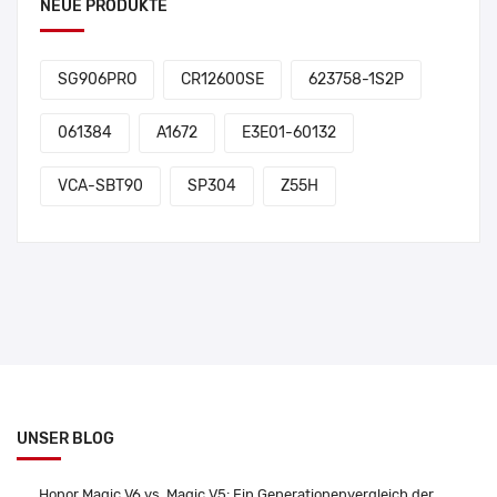
NEUE PRODUKTE
SG906PRO
CR12600SE
623758-1S2P
061384
A1672
E3E01-60132
VCA-SBT90
SP304
Z55H
UNSER BLOG
Honor Magic V6 vs. Magic V5: Ein Generationenvergleich der