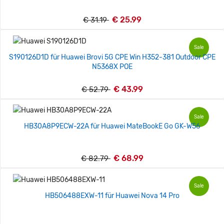
€ 25.99
€ 31.19
Sale
S190126D1D für Huawei Brovi 5G CPE Win H352-381 Outdoor CPE
N5368X POE
€ 43.99
€ 52.79
Sale
HB30A8P9ECW-22A für Huawei MateBookE Go GK-W56
€ 68.99
€ 82.79
Sale
HB506488EXW-11 für Huawei Nova 14 Pro