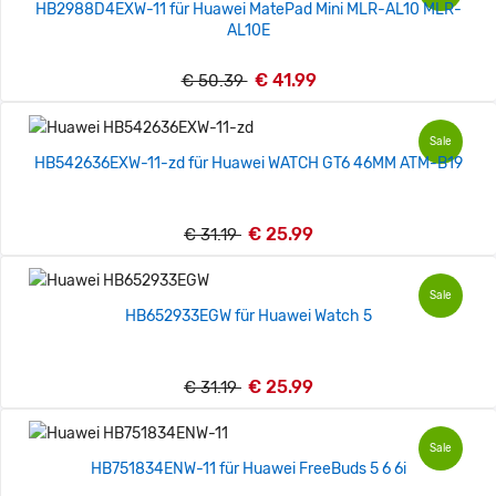
HB2988D4EXW-11 für Huawei MatePad Mini MLR-AL10 MLR-
AL10E
€ 41.99
€ 50.39
Sale
HB542636EXW-11-zd für Huawei WATCH GT6 46MM ATM-B19
€ 25.99
€ 31.19
Sale
HB652933EGW für Huawei Watch 5
€ 25.99
€ 31.19
Sale
HB751834ENW-11 für Huawei FreeBuds 5 6 6i