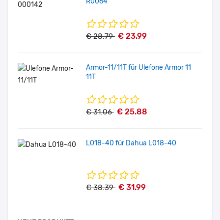
R0064
€ 23.99
€ 28.79
Armor-11/11T für Ulefone Armor 11
11T
€ 25.88
€ 31.06
L018-40 für Dahua L018-40
€ 31.99
€ 38.39