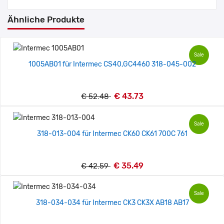
Ähnliche Produkte
Sale
1005AB01 für Intermec CS40,GC4460 318-045-002
€ 43.73
€ 52.48
Sale
318-013-004 für Intermec CK60 CK61 700C 761
€ 35.49
€ 42.59
Sale
318-034-034 für Intermec CK3 CK3X AB18 AB17