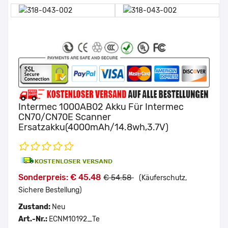
Intermec 1000AB02 Akku Für Intermec
CN70/CN70E Scanner
Ersatzakku(4000mAh/14.8wh,3.7V)
Sonderpreis: € 45.48
€ 54.58
(Käuferschutz,
Sichere Bestellung)
Zustand:
Neu
Art.-Nr.:
ECNM10192_Te