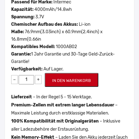
Passend für Marke:
Intermec
Kapazität:
4000mAh/14.8wh
Spannung:
3.7V
Chemischer Aufbau des Akkus:
Li-ion
Maße:
76.9mm(3.03inch) x 60.9mm(2.4inch) x
16.8mm(0.66in
Kompatibles Modell:
1000AB02
Garantie:
1 Jahr Garantie und 30-Tage Geld-Zurück-
Garantie!
Verfügbarkeit:
Auf Lager.
−
+
IN DEN WARENKORB
Lieferzeit
– In der Regel 5 - 15 Werktage.
Premium-Zellen mit extrem langer Lebensdauer
–
Maximale Leistung durch erstklassige Materialien.
100% Kompatibilität mit Originalgeräten
– Inklusive
aller Ladezubehöre der Erstausrüstung.
Kein Memory-Effekt
– Laden Sie den Akku jederzeit (auch