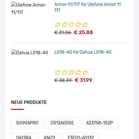
Armor-11/11T für Ulefone Armor 11
11T
€ 25.88
€ 31.06
L018-40 für Dahua L018-40
€ 31.99
€ 38.39
NEUE PRODUKTE
SG906PRO
CR12600SE
623758-1S2P
061384
A1672
E3E01-60132