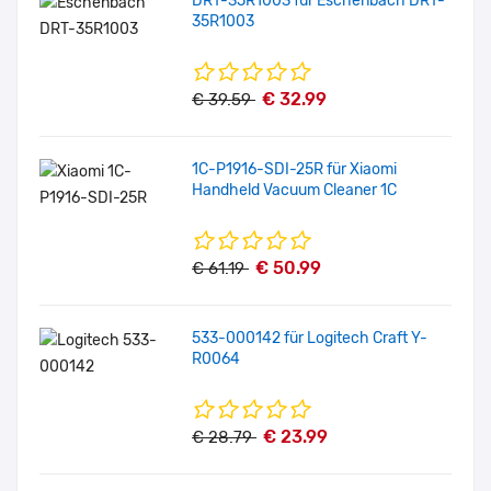
DRT-35R1003 für Eschenbach DRT-
35R1003
€ 32.99
€ 39.59
1C-P1916-SDI-25R für Xiaomi
Handheld Vacuum Cleaner 1C
€ 50.99
€ 61.19
533-000142 für Logitech Craft Y-
R0064
€ 23.99
€ 28.79