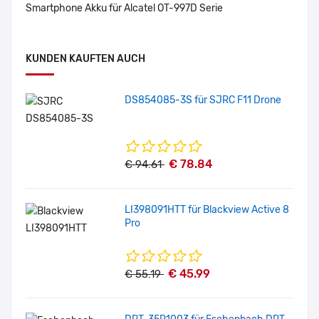
Smartphone Akku für Alcatel OT-997D Serie
KUNDEN KAUFTEN AUCH
DS854085-3S für SJRC F11 Drone
€ 78.84
€ 94.61
LI398091HTT für Blackview Active 8
Pro
€ 45.99
€ 55.19