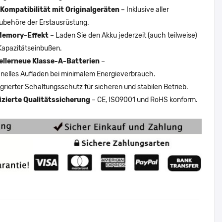
Kompatibilität mit Originalgeräten
– Inklusive aller
ubehöre der Erstausrüstung.
Memory-Effekt
– Laden Sie den Akku jederzeit (auch teilweise)
Kapazitätseinbußen.
ellerneue Klasse-A-Batterien
–
nelles Aufladen bei minimalem Energieverbrauch.
egrierter Schaltungsschutz für sicheren und stabilen Betrieb.
fizierte Qualitätssicherung
– CE, ISO9001 und RoHS konform.