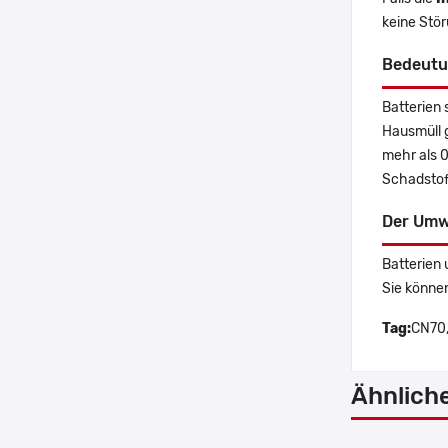
keine Stö
Bedeutu
Batterien 
Hausmüll 
mehr als 
Schadstoff
Der Umw
Batterien 
Sie könne
Tag:
CN70,
Ähnlich