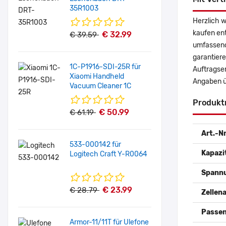
35R1003
Herzlich 
kaufen en
€ 32.99
€ 39.59
umfassende
garantiere
1C-P1916-SDI-25R für
Auftragse
Xiaomi Handheld
Angaben ü
Vacuum Cleaner 1C
Produkt
€ 50.99
€ 61.19
Art.-Nr
533-000142 für
Kapazi
Logitech Craft Y-R0064
Spann
€ 23.99
€ 28.79
Zellena
Passen
Armor-11/11T für Ulefone