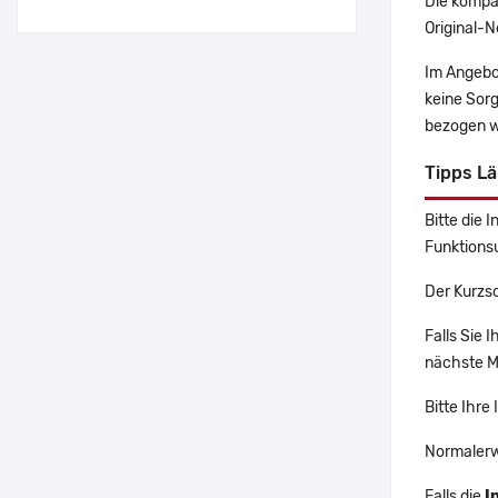
Die kompa
Original-N
Im Angebo
keine Sor
bezogen w
Tipps L
Bitte die 
Funktions
Der Kurzs
Falls Sie 
nächste Ma
Bitte Ihre
Normalerw
Falls die
I