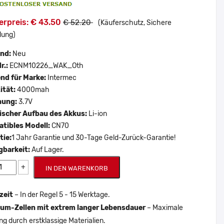
erpreis: € 43.50
€ 52.20
(Käuferschutz, Sichere
lung)
and:
Neu
r.:
ECNM10226_WAK_Oth
nd für Marke:
Intermec
ität:
4000mah
nung:
3.7V
scher Aufbau des Akkus:
Li-ion
tibles Modell:
CN70
tie:
1 Jahr Garantie und 30-Tage Geld-Zurück-Garantie!
gbarkeit:
Auf Lager.
+
IN DEN WARENKORB
zeit
– In der Regel 5 - 15 Werktage.
um-Zellen mit extrem langer Lebensdauer
– Maximale
ng durch erstklassige Materialien.