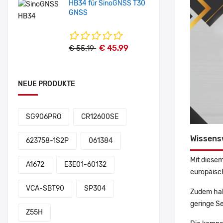
HB34 für SinoGNSS T30
GNSS
€ 45.99
€ 55.19
NEUE PRODUKTE
SG906PRO
CR12600SE
Wissens
623758-1S2P
061384
Mit diesem
A1672
E3E01-60132
europäisch
VCA-SBT90
SP304
Zudem hab
geringe Se
Z55H