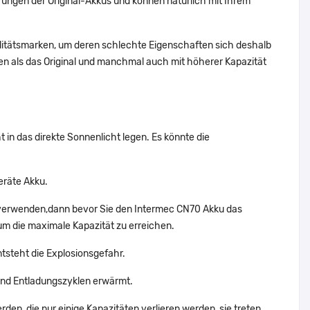
ungen der Original-Akkus und können natürlich mit Ihrem
alitätsmarken, um deren schlechte Eigenschaften sich deshalb
n als das Original und manchmal auch mit höherer Kapazität
 in das direkte Sonnenlicht legen. Es könnte die
eräte Akku.
t verwenden,dann bevor Sie den Intermec CN70 Akku das
um die maximale Kapazität zu erreichen.
ntsteht die Explosionsgefahr.
und Entladungszyklen erwärmt.
den, die nur einige Kapazitäten verlieren werden, sie treten