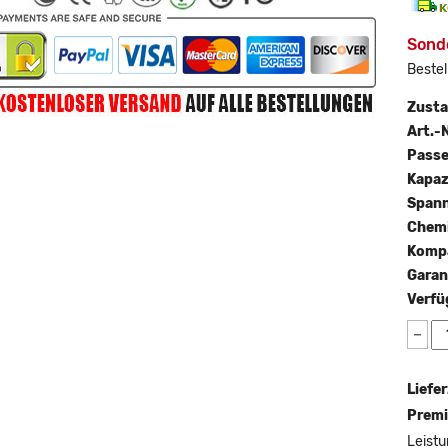
Sond
Bestel
Zust
Art.-N
Passe
Kapaz
Span
Chemi
Kompa
Garan
Verfü
−
Liefer
Premi
Leistu