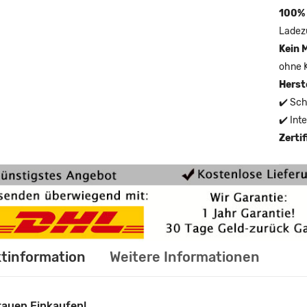
100% 
Ladez
Kein 
ohne 
Herst
✔️ Sch
✔️ Int
Zerti
tinformation
Weitere Informationen
rauen Einkaufen!