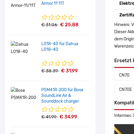
Armor 11 11T
Elektr
Zertif
€ 25.88
€ 31.06
Hinweis: V
Dieser Akk
dem Origi
L018-40 für Dahua
Warenzeich
L018-40
Ersetzt 
€ 31.99
€ 38.39
CN70
CN70E
PSM41R-200 für Bose
SoundLink Air &
Sounddock charger
Kompati
Intermec
€ 34.99
€ 41.99