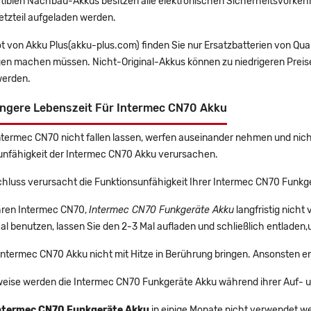
tiblen Nachbau-Akkus besitzen alle elektronischen Sicherheitsvorkehr
etzteil aufgeladen werden.
t von Akku Plus(akku-plus.com) finden Sie nur Ersatzbatterien von Qu
gen machen müssen. Nicht-Original-Akkus können zu niedrigeren Preise
erden.
ängere Lebenszeit Für Intermec CN70 Akku
Intermec CN70 nicht fallen lassen, werfen auseinander nehmen und nicht
unfähigkeit der Intermec CN70 Akku verursachen.
chluss verursacht die Funktionsunfähigkeit Ihrer Intermec CN70 Funkg
Ihren Intermec CN70,
Intermec CN70 Funkgeräte Akku
langfristig nich
l benutzen, lassen Sie den 2-3 Mal aufladen und schließlich entladen,
 Intermec CN70 Akku nicht mit Hitze in Berührung bringen. Ansonsten e
eise werden die Intermec CN70 Funkgeräte Akku während ihrer Auf- 
ntermec CN70 Funkgeräte Akku
in einige Monate nicht verwendet wer