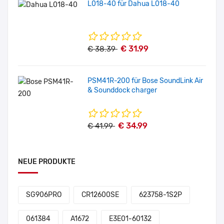
L018-40 für Dahua L018-40
€ 31.99
€ 38.39
PSM41R-200 für Bose SoundLink Air
& Sounddock charger
€ 34.99
€ 41.99
NEUE PRODUKTE
SG906PRO
CR12600SE
623758-1S2P
061384
A1672
E3E01-60132