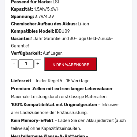
Passend für Marke:
LSI
Kapazität:
1.5Ah/5.6WH
Spannung:
3.7V/4.3V
Chemischer Aufbau des Akkus:
Li-ion
Kompatibles Modell:
iBBU09
Garantie:
1 Jahr Garantie und 30-Tage Geld-Zurück-
Garantie!
Verfügbarkeit:
Auf Lager.
−
+
IN DEN WARENKORB
Lieferzeit
– In der Regel 5 - 15 Werktage.
Premium-Zellen mit extrem langer Lebensdauer
–
Maximale Leistung durch erstklassige Materialien.
100% Kompatibilität mit Originalgeräten
– Inklusive
aller Ladezubehöre der Erstausrüstung.
Kein Memory-Effekt
– Laden Sie den Akku jederzeit (auch
teilweise) ohne Kapazitätseinbußen.
Herstellerneue Klasse-A-Batterien
–