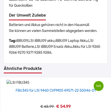
für Quecksilber.
Der Umwelt Zuliebe
Batterien und Akkus gehören nicht in den Hausmüll.
Sie können an vielen Sammelstellen abgegeben werden.
Tag:
iBBU09,LSI iBBU09 akku,iBBU09 Laptop Akku,LSI
iBBU09 Batterie,LSI iBBU09 Ersatz Akku,Akku für LSI 9265
9266 9270 9271 9285 9286.
Ähnliche Produkte
Sale
FBU345 für LSI 9460 CVPM05 49571-22 50046-01
€ 54.99
€ 65.99