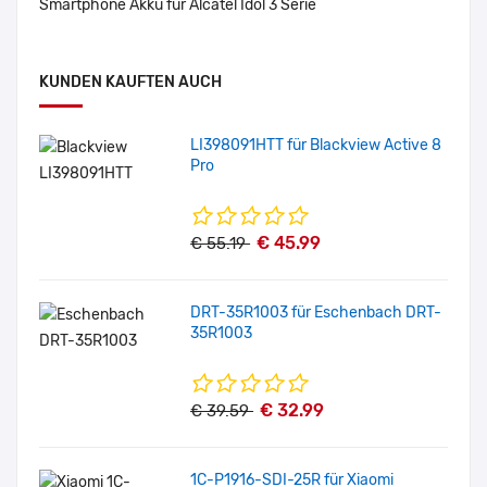
Smartphone Akku für Alcatel Idol 3 Serie
KUNDEN KAUFTEN AUCH
LI398091HTT für Blackview Active 8
Pro
€ 45.99
€ 55.19
DRT-35R1003 für Eschenbach DRT-
35R1003
€ 32.99
€ 39.59
1C-P1916-SDI-25R für Xiaomi