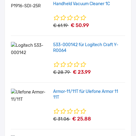
Handheld Vacuum Cleaner 1C
€ 50.99
€ 61.19
533-000142 für Logitech Craft Y-
R0064
€ 23.99
€ 28.79
Armor-11/11T für Ulefone Armor 11
11T
€ 25.88
€ 31.06