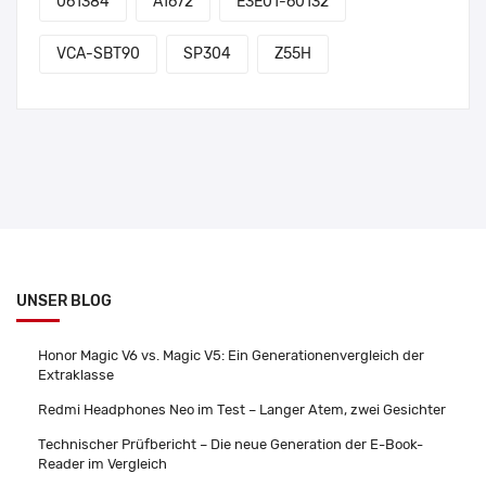
061384
A1672
E3E01-60132
VCA-SBT90
SP304
Z55H
UNSER BLOG
Honor Magic V6 vs. Magic V5: Ein Generationenvergleich der
Extraklasse
Redmi Headphones Neo im Test – Langer Atem, zwei Gesichter
Technischer Prüfbericht – Die neue Generation der E-Book-
Reader im Vergleich