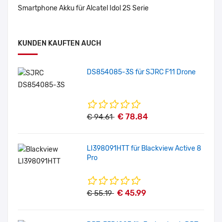
Smartphone Akku für Alcatel Idol 2S Serie
KUNDEN KAUFTEN AUCH
DS854085-3S für SJRC F11 Drone
€ 78.84
€ 94.61
LI398091HTT für Blackview Active 8
Pro
€ 45.99
€ 55.19