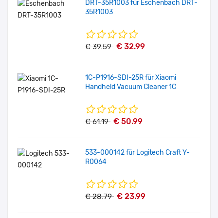
DRT-35R1003 für Eschenbach DRT-
35R1003
€ 32.99
€ 39.59
1C-P1916-SDI-25R für Xiaomi
Handheld Vacuum Cleaner 1C
€ 50.99
€ 61.19
533-000142 für Logitech Craft Y-
R0064
€ 23.99
€ 28.79