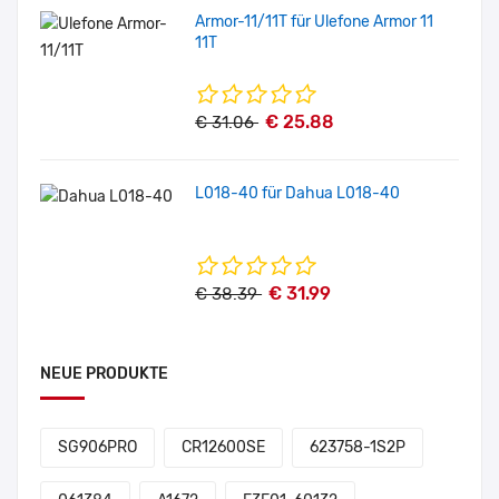
Armor-11/11T für Ulefone Armor 11
11T
€ 25.88
€ 31.06
L018-40 für Dahua L018-40
€ 31.99
€ 38.39
NEUE PRODUKTE
SG906PRO
CR12600SE
623758-1S2P