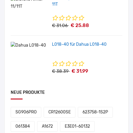
11T
€ 25.88
€ 31.06
L018-40 für Dahua L018-40
€ 31.99
€ 38.39
NEUE PRODUKTE
SG906PRO
CR12600SE
623758-1S2P
061384
A1672
E3E01-60132