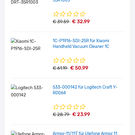
35R1003
€ 32.99
€ 39.59
1C-P1916-SDI-25R für Xiaomi
Handheld Vacuum Cleaner 1C
€ 50.99
€ 61.19
533-000142 für Logitech Craft Y-
R0064
€ 23.99
€ 28.79
Armor-11/11T für Ulefone Armor 11