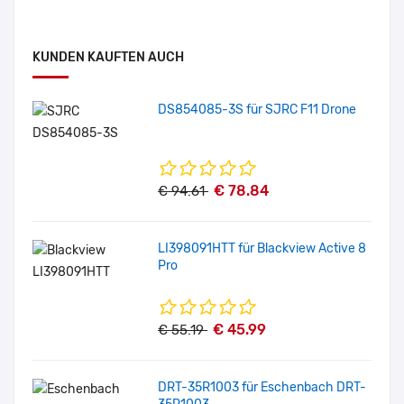
KUNDEN KAUFTEN AUCH
DS854085-3S für SJRC F11 Drone
€ 78.84
€ 94.61
LI398091HTT für Blackview Active 8
Pro
€ 45.99
€ 55.19
DRT-35R1003 für Eschenbach DRT-