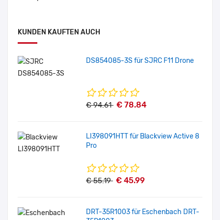
KUNDEN KAUFTEN AUCH
DS854085-3S für SJRC F11 Drone
€ 78.84
€ 94.61
LI398091HTT für Blackview Active 8
Pro
€ 45.99
€ 55.19
DRT-35R1003 für Eschenbach DRT-