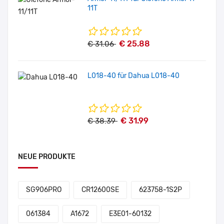
11T
€ 25.88
€ 31.06
L018-40 für Dahua L018-40
€ 31.99
€ 38.39
NEUE PRODUKTE
SG906PRO
CR12600SE
623758-1S2P
061384
A1672
E3E01-60132