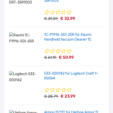
35R1003
€ 32.99
€ 39.59
1C-P1916-SDI-25R für Xiaomi
Handheld Vacuum Cleaner 1C
€ 50.99
€ 61.19
533-000142 für Logitech Craft Y-
R0064
€ 23.99
€ 28.79
Armor-11/11T für Ulefone Armor 11