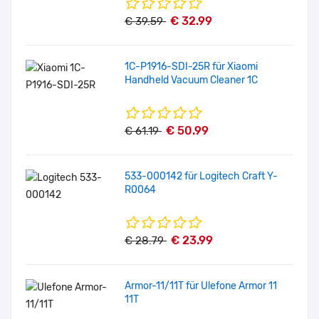
€ 32.99
€ 39.59
1C-P1916-SDI-25R für Xiaomi
Handheld Vacuum Cleaner 1C
€ 50.99
€ 61.19
533-000142 für Logitech Craft Y-
R0064
€ 23.99
€ 28.79
Armor-11/11T für Ulefone Armor 11
11T