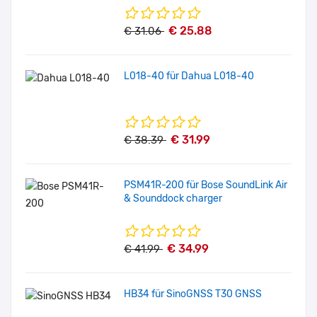
€ 25.88
€ 31.06
L018-40 für Dahua L018-40
€ 31.99
€ 38.39
PSM41R-200 für Bose SoundLink Air
& Sounddock charger
€ 34.99
€ 41.99
HB34 für SinoGNSS T30 GNSS