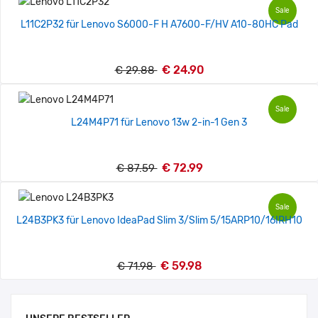
Sale
L11C2P32 für Lenovo S6000-F H A7600-F/HV A10-80HC Pad
€ 24.90
€ 29.88
Sale
L24M4P71 für Lenovo 13w 2-in-1 Gen 3
€ 72.99
€ 87.59
Sale
L24B3PK3 für Lenovo IdeaPad Slim 3/Slim 5/15ARP10/16IRH10
€ 59.98
€ 71.98