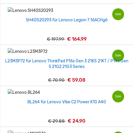
Sale
5H40S20293 für Lenovo Legion 7 16ACHg6
€ 164.99
€ 197.99
Sale
L23M3P72 für Lenovo ThinkPad P16s Gen 3 21KS 21KT / P14s Gen
5 21G2 21G3 Series
€ 59.08
€ 70.90
Sale
BL264 für Lenovo Vibe C2 Power K10 A40
€ 24.90
€ 29.88