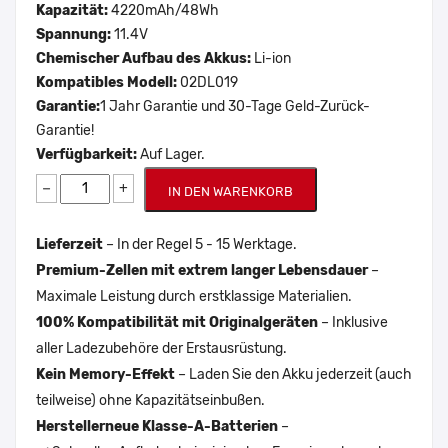
Kapazität:
4220mAh/48Wh
Spannung:
11.4V
Chemischer Aufbau des Akkus:
Li-ion
Kompatibles Modell:
02DL019
Garantie:
1 Jahr Garantie und 30-Tage Geld-Zurück-
Garantie!
Verfügbarkeit:
Auf Lager.
−
+
IN DEN WARENKORB
Lieferzeit
– In der Regel 5 - 15 Werktage.
Premium-Zellen mit extrem langer Lebensdauer
–
Maximale Leistung durch erstklassige Materialien.
100% Kompatibilität mit Originalgeräten
– Inklusive
aller Ladezubehöre der Erstausrüstung.
Kein Memory-Effekt
– Laden Sie den Akku jederzeit (auch
teilweise) ohne Kapazitätseinbußen.
Herstellerneue Klasse-A-Batterien
–