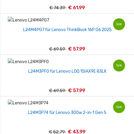
€ 61.99
€ 74.39
Sale
L24M4PG7 für Lenovo ThinkBook 16P G6 2025
€ 57.99
€ 69.59
Sale
L24M3PF0 für Lenovo LOQ 15IAX9E 83LK
€ 57.99
€ 69.59
Sale
L24M3P74 für Lenovo 300w 2-in-1 Gen 5
€ 43.99
€ 52.79