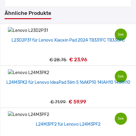
Ähnliche Produkte
Sale
L23D2P31 für Lenovo Xiaoxin Pad 2024 TB331FC TB330FC
€ 23.96
€ 28.75
Sale
L24M3PK2 für Lenovo IdeaPad Slim 5 16AKP10 14IAH10 14IRH10
€ 59.99
€ 71.99
Sale
L24M3PF2 für Lenovo L24M3PF2