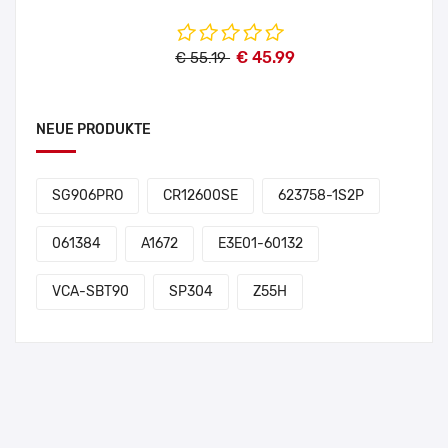
€ 45.99
€ 55.19
NEUE PRODUKTE
SG906PRO
CR12600SE
623758-1S2P
061384
A1672
E3E01-60132
VCA-SBT90
SP304
Z55H