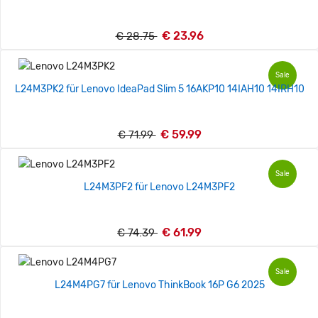
€ 23.96
€ 28.75
Sale
L24M3PK2 für Lenovo IdeaPad Slim 5 16AKP10 14IAH10 14IRH10
€ 59.99
€ 71.99
Sale
L24M3PF2 für Lenovo L24M3PF2
€ 61.99
€ 74.39
Sale
L24M4PG7 für Lenovo ThinkBook 16P G6 2025