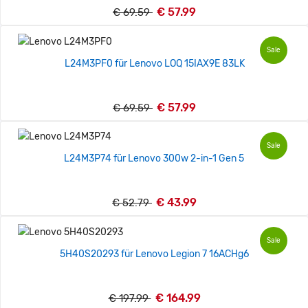
€ 57.99
€ 69.59
Sale
L24M3PF0 für Lenovo LOQ 15IAX9E 83LK
€ 57.99
€ 69.59
Sale
L24M3P74 für Lenovo 300w 2-in-1 Gen 5
€ 43.99
€ 52.79
Sale
5H40S20293 für Lenovo Legion 7 16ACHg6
€ 164.99
€ 197.99