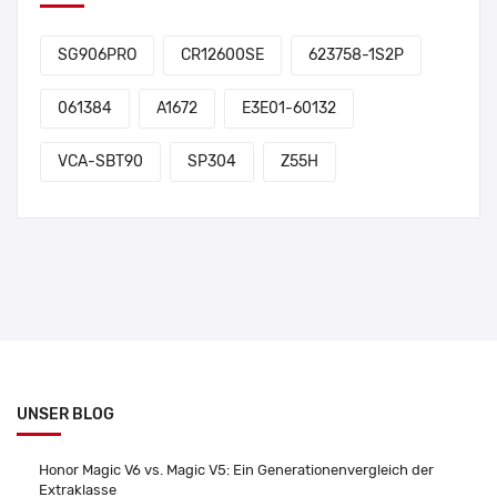
SG906PRO
CR12600SE
623758-1S2P
061384
A1672
E3E01-60132
VCA-SBT90
SP304
Z55H
UNSER BLOG
Honor Magic V6 vs. Magic V5: Ein Generationenvergleich der
Extraklasse