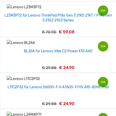
Sale
L23M3P72 für Lenovo ThinkPad P16s Gen 3 21KS 21KT / P14s Gen
5 21G2 21G3 Series
€ 59.08
€ 70.90
Sale
BL264 für Lenovo Vibe C2 Power K10 A40
€ 24.90
€ 29.88
Sale
L11C2P32 für Lenovo S6000-F H A7600-F/HV A10-80HC Pad
€ 24.90
€ 29.88