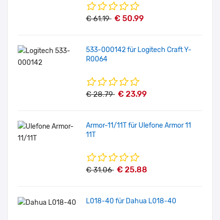
€ 50.99
€ 61.19
533-000142 für Logitech Craft Y-
R0064
€ 23.99
€ 28.79
Armor-11/11T für Ulefone Armor 11
11T
€ 25.88
€ 31.06
L018-40 für Dahua L018-40