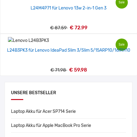
Sale
L24M4P71 für Lenovo 13w 2-in-1 Gen 3
€ 72.99
€ 87.59
Sale
L24B3PK3 für Lenovo IdeaPad Slim 3/Slim 5/15ARP10/16IRH10
€ 59.98
€ 71.98
UNSERE BESTSELLER
Laptop Akku für Acer SP714 Serie
Laptop Akku für Apple MacBook Pro Serie