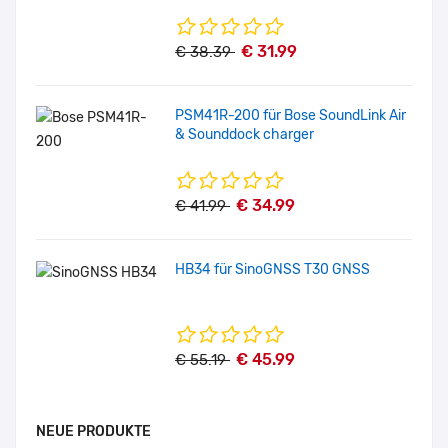
€ 31.99
€ 38.39
PSM41R-200 für Bose SoundLink Air
& Sounddock charger
€ 34.99
€ 41.99
HB34 für SinoGNSS T30 GNSS
€ 45.99
€ 55.19
NEUE PRODUKTE