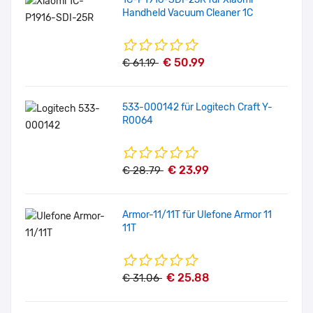
Handheld Vacuum Cleaner 1C
€ 50.99
€ 61.19
533-000142 für Logitech Craft Y-
R0064
€ 23.99
€ 28.79
Armor-11/11T für Ulefone Armor 11
11T
€ 25.88
€ 31.06