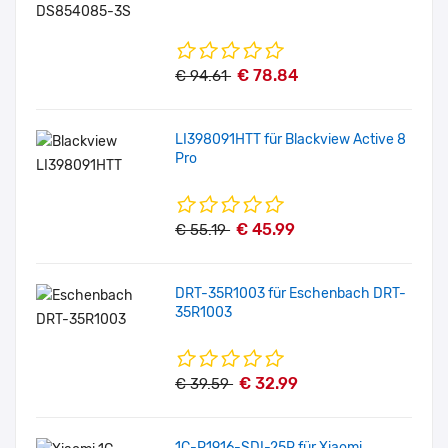
€ 78.84
€ 94.61
LI398091HTT für Blackview Active 8
Pro
€ 45.99
€ 55.19
DRT-35R1003 für Eschenbach DRT-
35R1003
€ 32.99
€ 39.59
1C-P1916-SDI-25R für Xiaomi