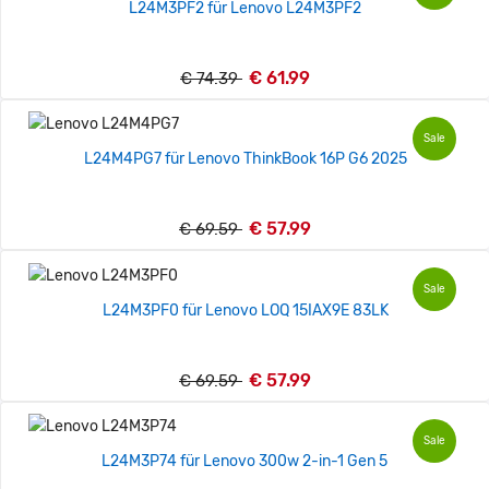
L24M3PF2 für Lenovo L24M3PF2
€ 61.99
€ 74.39
Sale
L24M4PG7 für Lenovo ThinkBook 16P G6 2025
€ 57.99
€ 69.59
Sale
L24M3PF0 für Lenovo LOQ 15IAX9E 83LK
€ 57.99
€ 69.59
Sale
L24M3P74 für Lenovo 300w 2-in-1 Gen 5