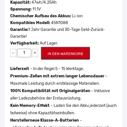
Kapazität:
47wh/4.25Ah
Spannung:
11.1V
Chemischer Aufbau des Akkus:
Li-ion
Kompatibles Modell:
45N1088
Garantie:
1 Jahr Garantie und 30-Tage Geld-Zurück-
Garantie!
Verfügbarkeit:
Auf Lager.
−
+
IN DEN WARENKORB
Lieferzeit
– In der Regel 5 - 15 Werktage.
Premium-Zellen mit extrem langer Lebensdauer
–
Maximale Leistung durch erstklassige Materialien.
100% Kompatibilität mit Originalgeräten
– Inklusive
aller Ladezubehöre der Erstausrüstung.
Kein Memory-Effekt
– Laden Sie den Akku jederzeit (auch
teilweise) ohne Kapazitätseinbußen.
Herstellerneue Klasse-A-Batterien
–