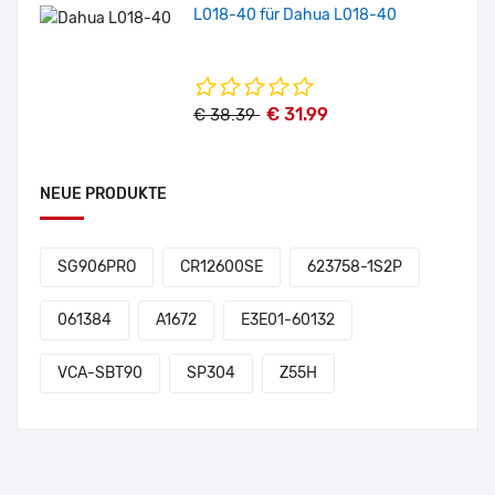
L018-40 für Dahua L018-40
€ 31.99
€ 38.39
NEUE PRODUKTE
SG906PRO
CR12600SE
623758-1S2P
061384
A1672
E3E01-60132
VCA-SBT90
SP304
Z55H