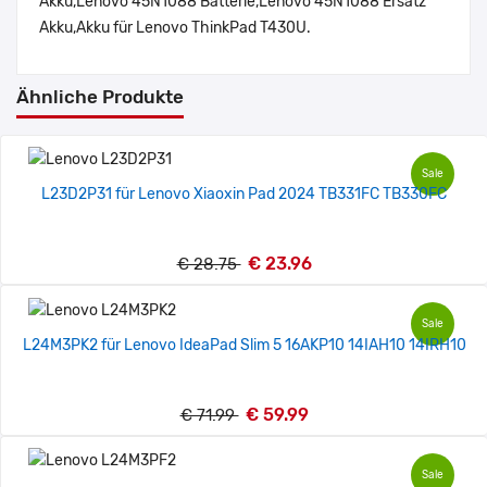
Akku,Lenovo 45N1088 Batterie,Lenovo 45N1088 Ersatz
Akku,Akku für Lenovo ThinkPad T430U.
Ähnliche Produkte
Sale
L23D2P31 für Lenovo Xiaoxin Pad 2024 TB331FC TB330FC
€ 23.96
€ 28.75
Sale
L24M3PK2 für Lenovo IdeaPad Slim 5 16AKP10 14IAH10 14IRH10
€ 59.99
€ 71.99
Sale