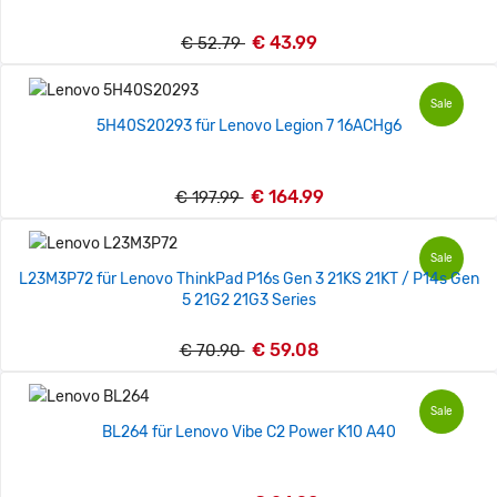
€ 43.99
€ 52.79
Sale
5H40S20293 für Lenovo Legion 7 16ACHg6
€ 164.99
€ 197.99
Sale
L23M3P72 für Lenovo ThinkPad P16s Gen 3 21KS 21KT / P14s Gen
5 21G2 21G3 Series
€ 59.08
€ 70.90
Sale
BL264 für Lenovo Vibe C2 Power K10 A40