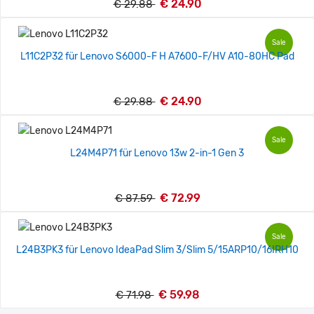
€ 24.90
€ 29.88
Sale
L11C2P32 für Lenovo S6000-F H A7600-F/HV A10-80HC Pad
€ 24.90
€ 29.88
Sale
L24M4P71 für Lenovo 13w 2-in-1 Gen 3
€ 72.99
€ 87.59
Sale
L24B3PK3 für Lenovo IdeaPad Slim 3/Slim 5/15ARP10/16IRH10
€ 59.98
€ 71.98