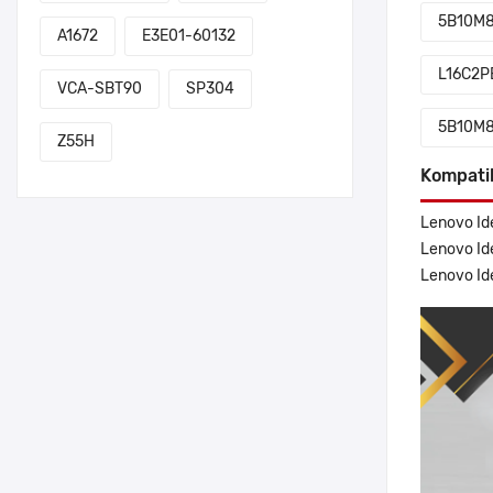
5B10M
A1672
E3E01-60132
L16C2P
VCA-SBT90
SP304
5B10M
Z55H
Kompati
Lenovo Id
Lenovo Id
Lenovo Id