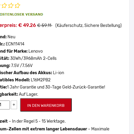
erpreis: € 49.26
€ 59.11
(Käuferschutz, Sichere Bestellung)
and:
Neu
r.:
ECN11414
nd für Marke:
Lenovo
ität:
30Wh/3968mAh 2-Cells
nung:
7.5V /7.56V
scher Aufbau des Akkus:
Li-ion
tibles Modell:
L16M2PB2
tie:
1 Jahr Garantie und 30-Tage Geld-Zurück-Garantie!
gbarkeit:
Auf Lager.
+
IN DEN WARENKORB
zeit
– In der Regel 5 - 15 Werktage.
um-Zellen mit extrem langer Lebensdauer
– Maximale