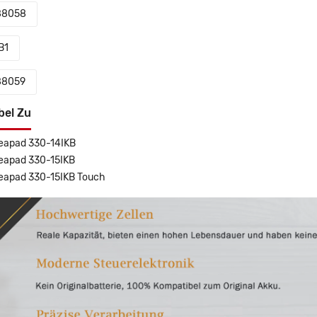
88058
B1
88059
bel Zu
eapad 330-14IKB
eapad 330-15IKB
eapad 330-15IKB Touch