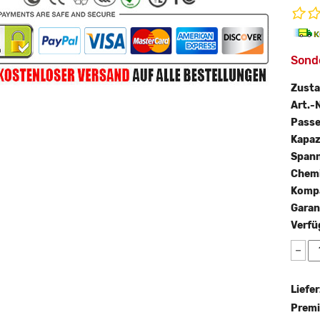
Sond
Zust
Art.-N
Passe
Kapaz
Span
Chemi
Kompa
Garan
Verfü
−
Liefer
Premi