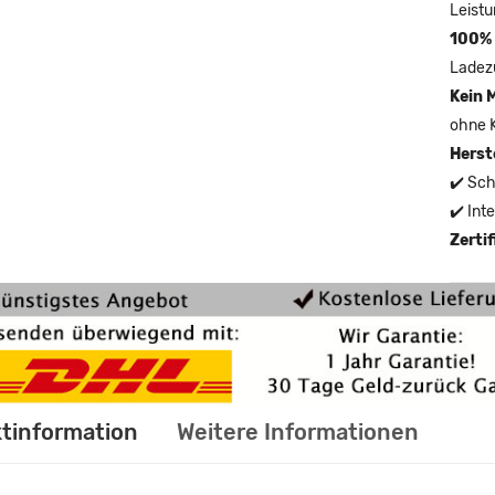
Leistu
100% 
Ladez
Kein 
ohne 
Herst
✔️ Sch
✔️ Int
Zerti
tinformation
Weitere Informationen