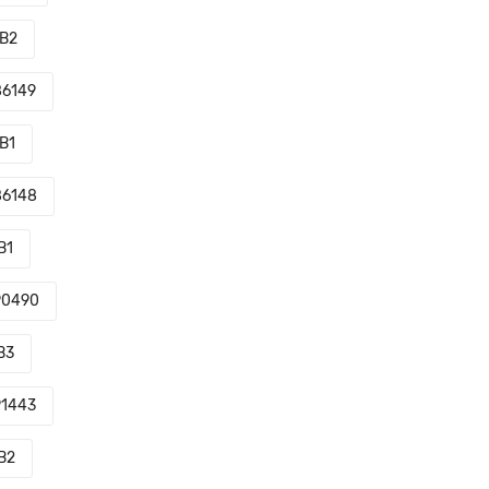
B2
6149
B1
86148
B1
90490
B3
1443
B2