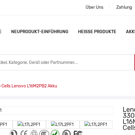
Über Uns
Zahlung
E
NEUPRODUKT-EINFÜHRUNG
HEISSE PRODUKTE
AKK
Cells Lenovo L16M2PB2 Akku
Len
330
L16
Cell