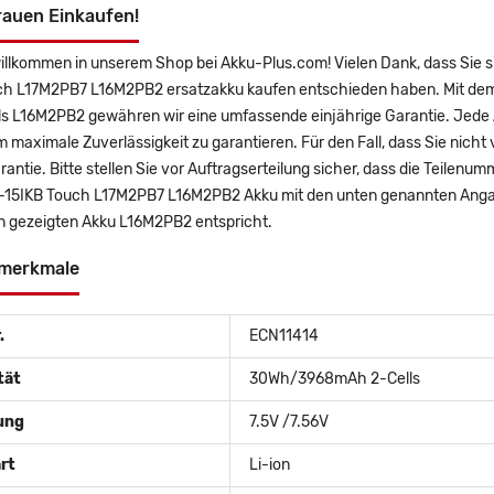
rauen Einkaufen!
willkommen in unserem Shop bei Akku-Plus.com! Vielen Dank, dass Sie
ch L17M2PB7 L16M2PB2 ersatzakku kaufen entschieden haben. Mit dem K
ls L16M2PB2 gewähren wir eine umfassende einjährige Garantie. Jede 
m maximale Zuverlässigkeit zu garantieren. Für den Fall, dass Sie nicht 
antie. Bitte stellen Sie vor Auftragserteilung sicher, dass die Teile
-15IKB Touch L17M2PB7 L16M2PB2 Akku mit den unten genannten Angab
rn gezeigten Akku L16M2PB2 entspricht.
merkmale
.
ECN11414
tät
30Wh/3968mAh 2-Cells
ung
7.5V /7.56V
rt
Li-ion