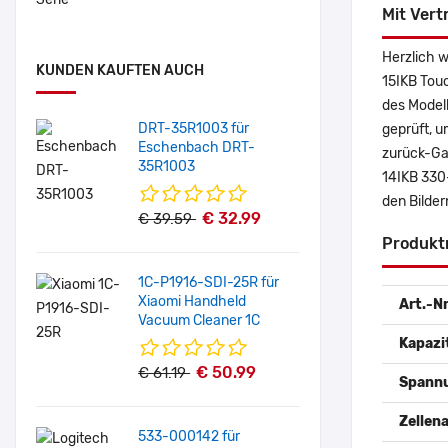
Mit Vert
Herzlich 
KUNDEN KAUFTEN AUCH
15IKB Tou
des Model
DRT-35R1003 für
geprüft, u
Eschenbach DRT-
zurück-Gar
35R1003
14IKB 330
den Bilde
€ 32.99
€ 39.59
Produkt
1C-P1916-SDI-25R für
Xiaomi Handheld
Art.-Nr
Vacuum Cleaner 1C
Kapazi
€ 50.99
€ 61.19
Spann
Zellena
533-000142 für