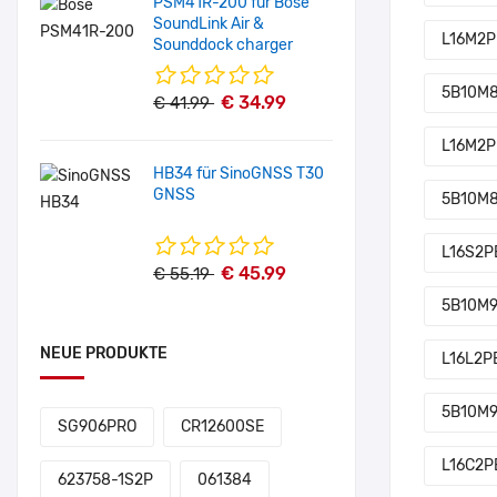
PSM41R-200 für Bose
SoundLink Air &
L16M2P
Sounddock charger
5B10M8
€ 34.99
€ 41.99
L16M2P
HB34 für SinoGNSS T30
GNSS
5B10M
L16S2P
€ 45.99
€ 55.19
5B10M
NEUE PRODUKTE
L16L2P
5B10M9
SG906PRO
CR12600SE
L16C2P
623758-1S2P
061384