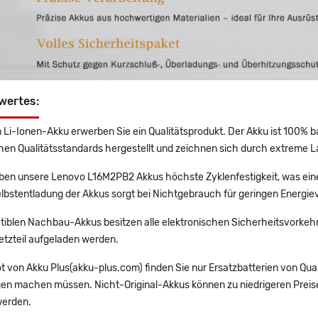
wertes:
 Li-Ionen-Akku erwerben Sie ein Qualitätsprodukt. Der Akku ist 100% b
en Qualitätsstandards hergestellt und zeichnen sich durch extreme La
en unsere Lenovo L16M2PB2 Akkus höchste Zyklenfestigkeit, was eine
lbstentladung der Akkus sorgt bei Nichtgebrauch für geringen Energiev
tiblen Nachbau-Akkus besitzen alle elektronischen Sicherheitsvorkehr
etzteil aufgeladen werden.
t von Akku Plus(akku-plus.com) finden Sie nur Ersatzbatterien von Qu
gen machen müssen. Nicht-Original-Akkus können zu niedrigeren Preise
erden.