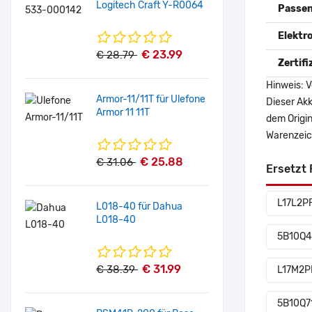
Logitech Craft Y-R0064
Passen
Elektr
€ 23.99
€ 28.79
Zertif
Hinweis: V
Armor-11/11T für Ulefone
Dieser Akk
Armor 11 11T
dem Origi
Warenzeich
€ 25.88
€ 31.06
Ersetzt 
L17L2P
L018-40 für Dahua
L018-40
5B10Q4
€ 31.99
€ 38.39
L17M2P
5B10Q7