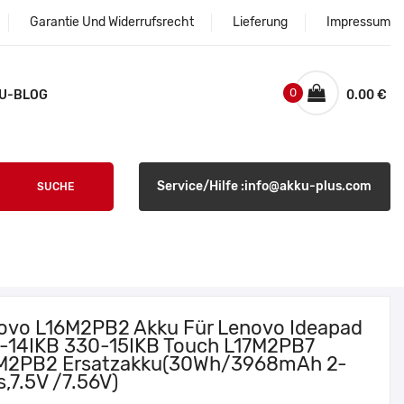
Garantie Und Widerrufsrecht
Lieferung
Impressum
0
U-BLOG
0.00 €
Service/Hilfe :info@akku-plus.com
SUCHE
ovo L16M2PB2 Akku Für Lenovo Ideapad
-14IKB 330-15IKB Touch L17M2PB7
M2PB2 Ersatzakku(30Wh/3968mAh 2-
s,7.5V /7.56V)