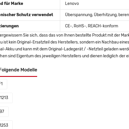
d für Marke
Lenovo
onischer Schutz verwendet
Überspannung, Überhitzung, berent
izierungen
CE-, RoHS-, REACH-konform
ergewissern Sie sich, dass das von Ihnen bestellte Produkt mit der Mar
u ist kein Original-Ersatzteil des Herstellers, sondern ein Nachbau ei
nal-Akku und kann mit dem Original-Ladegerät / -Netzteil geladen wer
en sind Eigentum des jeweiligen Herstellers und dienen lediglich der ei
Folgende Modelle
F1
1213
B7
1253