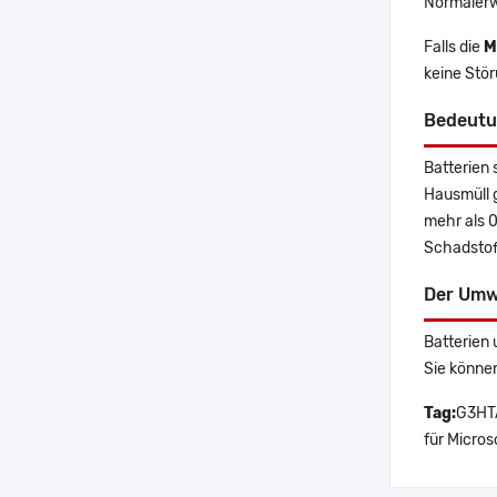
Normalerw
Falls die
M
keine Stö
Bedeutu
Batterien 
Hausmüll 
mehr als 
Schadstoff
Der Umw
Batterien 
Sie könne
Tag:
G3HTA
für Micros