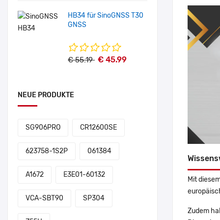
HB34 für SinoGNSS T30
GNSS
€ 45.99
€ 55.19
NEUE PRODUKTE
SG906PRO
CR12600SE
623758-1S2P
061384
Wissens
A1672
E3E01-60132
Mit diesem
europäisch
VCA-SBT90
SP304
Zudem hab