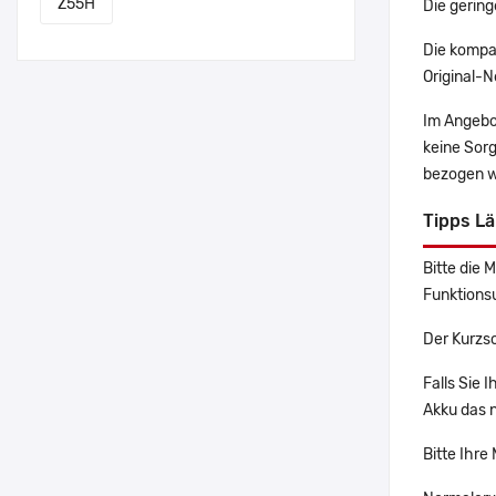
Z55H
Die gering
Die kompa
Original-N
Im Angebo
keine Sor
bezogen w
Tipps L
Bitte die 
Funktions
Der Kurzs
Falls Sie
Akku das n
Bitte Ihre