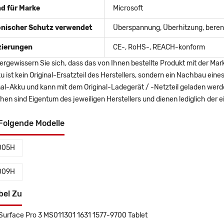
d für Marke
Microsoft
onischer Schutz verwendet
Überspannung, Überhitzung, berent
izierungen
CE-, RoHS-, REACH-konform
ergewissern Sie sich, dass das von Ihnen bestellte Produkt mit der Mar
u ist kein Original-Ersatzteil des Herstellers, sondern ein Nachbau ei
nal-Akku und kann mit dem Original-Ladegerät / -Netzteil geladen wer
en sind Eigentum des jeweiligen Herstellers und dienen lediglich der ei
Folgende Modelle
005H
009H
bel Zu
 Surface Pro 3 MS011301 1631 1577-9700 Tablet