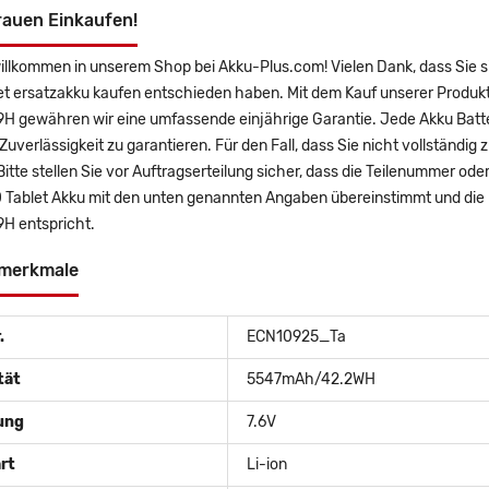
rauen Einkaufen!
illkommen in unserem Shop bei Akku-Plus.com! Vielen Dank, dass Sie s
t ersatzakku kaufen entschieden haben. Mit dem Kauf unserer Produkte
 gewähren wir eine umfassende einjährige Garantie. Jede Akku Batter
uverlässigkeit zu garantieren. Für den Fall, dass Sie nicht vollständig 
Bitte stellen Sie vor Auftragserteilung sicher, dass die Teilenummer od
 Tablet Akku mit den unten genannten Angaben übereinstimmt und die 
 entspricht.
merkmale
.
ECN10925_Ta
tät
5547mAh/42.2WH
ung
7.6V
rt
Li-ion