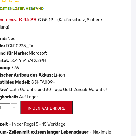
erpreis: € 45.99
€ 55.19
(Käuferschutz, Sichere
lung)
and:
Neu
r.:
ECN10925_Ta
nd für Marke:
Microsoft
ität:
5547mAh/42.2WH
nung:
7.6V
scher Aufbau des Akkus:
Li-ion
tibles Modell:
G3HTA009H
tie:
1 Jahr Garantie und 30-Tage Geld-Zurück-Garantie!
gbarkeit:
Auf Lager.
+
IN DEN WARENKORB
zeit
– In der Regel 5 - 15 Werktage.
um-Zellen mit extrem langer Lebensdauer
– Maximale