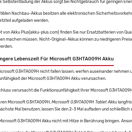
e Selbstentladung der Akkus sorgt bei Nichtgebrauch für geringen Ener
tiblen Nachbau-Akkus besitzen alle elektronischen Sicherheitsvorkehr
etzteil aufgeladen werden.
t von Akku Plus(akku-plus.com) finden Sie nur Ersatzbatterien von Qu
gen machen müssen. Nicht-Original-Akkus können zu niedrigeren Preise
erden.
ängere Lebenszeit Für Microsoft G3HTA009H Akku
Microsoft G3HTA009H nicht fallen lassen, werfen auseinander nehmen un
unfähigkeit der Microsoft G3HTA009H Akku verursachen.
chluss verursacht die Funktionsunfähigkeit Ihrer Microsoft G3HTA009H
 Ihren Microsoft G3HTA009H,
Microsoft G3HTA009H Tablet Akku
langfri
ächste Mal benutzen, lassen Sie den 2-3 Mal aufladen und schließlich 
 Microsoft G3HTA009H Akku nicht mit Hitze in Berührung bringen. Anso