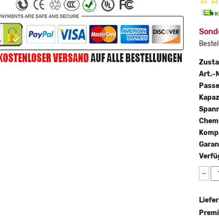
Sond
Bestel
Zust
Art.-N
Passe
Kapaz
Span
Chemi
Kompa
Garan
Verfü
−
Liefer
Premi