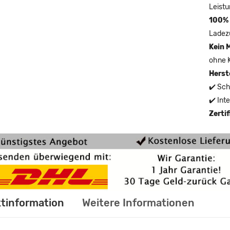
Leistu
100% 
Ladez
Kein 
ohne 
Herst
✔️ Sch
✔️ Int
Zerti
tinformation
Weitere Informationen