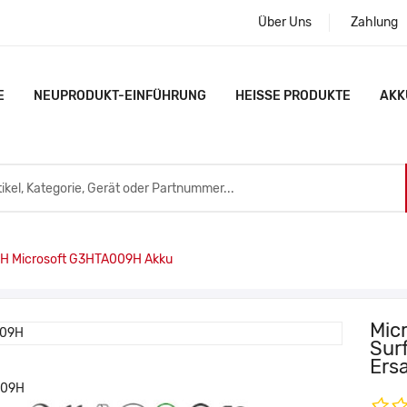
Über Uns
Zahlung
E
NEUPRODUKT-EINFÜHRUNG
HEISSE PRODUKTE
AKK
 Microsoft G3HTA009H Akku
Mic
Sur
Ers