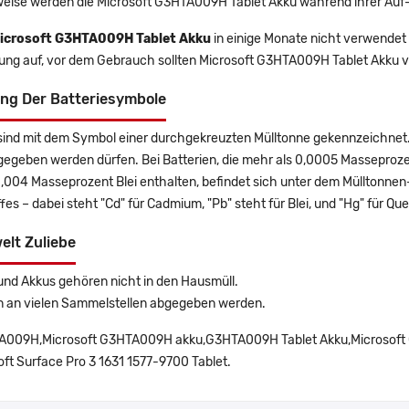
eise werden die Microsoft G3HTA009H Tablet Akku während ihrer Auf-
icrosoft G3HTA009H Tablet Akku
in einige Monate nicht verwendet w
rung auf, vor dem Gebrauch sollten Microsoft G3HTA009H Tablet Akku v
ng Der Batteriesymbole
sind mit dem Symbol einer durchgekreuzten Mülltonne gekennzeichnet. 
gegeben werden dürfen. Bei Batterien, die mehr als 0,0005 Masseproz
0,004 Masseprozent Blei enthalten, befindet sich unter dem Mülltonn
es – dabei steht "Cd" für Cadmium, "Pb" steht für Blei, und "Hg" für Que
elt Zuliebe
und Akkus gehören nicht in den Hausmüll.
n an vielen Sammelstellen abgegeben werden.
009H,Microsoft G3HTA009H akku,G3HTA009H Tablet Akku,Microsoft 
oft Surface Pro 3 1631 1577-9700 Tablet.