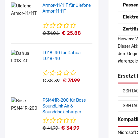
Passen
Armor-11/11T für Ulefone
Armor 11 11T
Elektr
Zertif
€ 25.88
€ 31.06
Hinweis: V
Dieser Akk
L018-40 für Dahua
dem Origi
L018-40
Warenzeich
Ersetzt 
€ 31.99
€ 38.39
G3HTA
PSM41R-200 für Bose
G3HTA
SoundLink Air &
Sounddock charger
Kompati
€ 34.99
€ 41.99
Microsoft