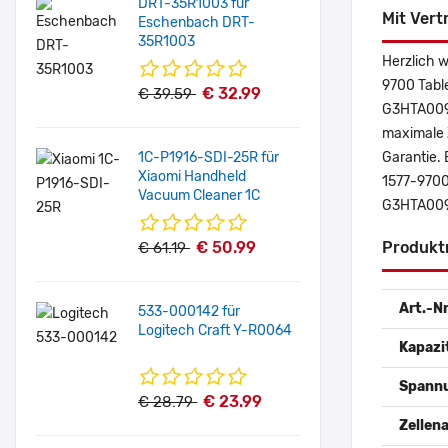
DRT-35R1003 für
Mit Vert
Eschenbach DRT-
35R1003
Herzlich w
9700 Table
€ 32.99
€ 39.59
G3HTA009H
maximale Z
1C-P1916-SDI-25R für
Garantie. 
Xiaomi Handheld
1577-9700
Vacuum Cleaner 1C
G3HTA009H
€ 50.99
Produkt
€ 61.19
Art.-Nr
533-000142 für
Logitech Craft Y-R0064
Kapazi
Spann
€ 23.99
€ 28.79
Zellena