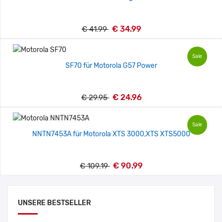
€ 34.99
€ 41.99
Sale
SF70 für Motorola G57 Power
€ 24.96
€ 29.95
Sale
NNTN7453A für Motorola XTS 3000,XTS XTS5000
€ 90.99
€ 109.19
UNSERE BESTSELLER