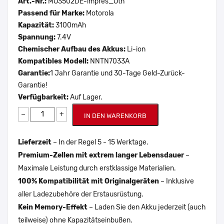
Art.-Nr.:
MO3502DE-impres_Oth
Passend für Marke:
Motorola
Kapazität:
3100mAh
Spannung:
7.4V
Chemischer Aufbau des Akkus:
Li-ion
Kompatibles Modell:
NNTN7033A
Garantie:
1 Jahr Garantie und 30-Tage Geld-Zurück-
Garantie!
Verfügbarkeit:
Auf Lager.
−
+
IN DEN WARENKORB
Lieferzeit
– In der Regel 5 - 15 Werktage.
Premium-Zellen mit extrem langer Lebensdauer
–
Maximale Leistung durch erstklassige Materialien.
100% Kompatibilität mit Originalgeräten
– Inklusive
aller Ladezubehöre der Erstausrüstung.
Kein Memory-Effekt
– Laden Sie den Akku jederzeit (auch
teilweise) ohne Kapazitätseinbußen.