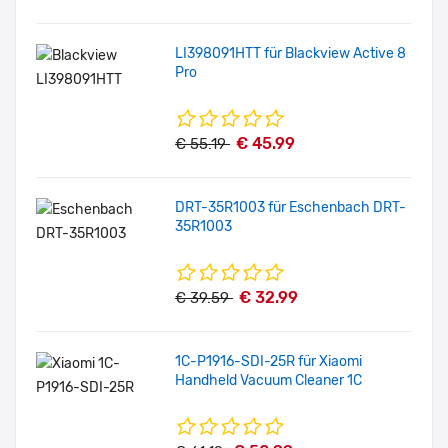
LI398091HTT für Blackview Active 8
Pro
€ 45.99
€ 55.19
DRT-35R1003 für Eschenbach DRT-
35R1003
€ 32.99
€ 39.59
1C-P1916-SDI-25R für Xiaomi
Handheld Vacuum Cleaner 1C