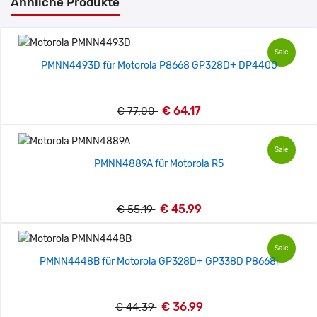
Ähnliche Produkte
Sale
PMNN4493D für Motorola P8668 GP328D+ DP4400
€ 64.17
€ 77.00
Sale
PMNN4889A für Motorola R5
€ 45.99
€ 55.19
Sale
PMNN4448B für Motorola GP328D+ GP338D P8668i
€ 36.99
€ 44.39