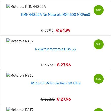
Sale
PMNN4802A für Motorola MXP600 MXP660
€ 64.99
€ 77.99
Sale
RA52 für Motorola G86 5G
€ 27.96
€ 33.55
Sale
RS35 für Motorola Razr 60 Ultra
€ 27.96
€ 33.55