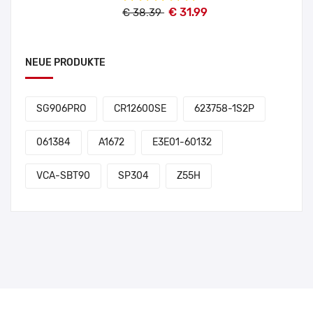
€ 31.99
€ 38.39
NEUE PRODUKTE
SG906PRO
CR12600SE
623758-1S2P
061384
A1672
E3E01-60132
VCA-SBT90
SP304
Z55H